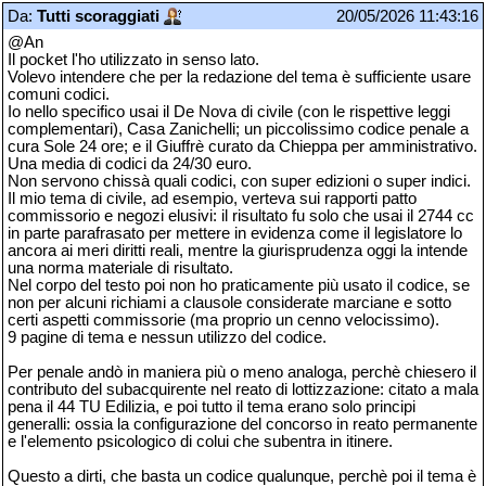
Da:
Tutti scoraggiati
20/05/2026 11:43:16
@An
Il pocket l'ho utilizzato in senso lato.
Volevo intendere che per la redazione del tema è sufficiente usare
comuni codici.
Io nello specifico usai il De Nova di civile (con le rispettive leggi
complementari), Casa Zanichelli; un piccolissimo codice penale a
cura Sole 24 ore; e il Giuffrè curato da Chieppa per amministrativo.
Una media di codici da 24/30 euro.
Non servono chissà quali codici, con super edizioni o super indici.
Il mio tema di civile, ad esempio, verteva sui rapporti patto
commissorio e negozi elusivi: il risultato fu solo che usai il 2744 cc
in parte parafrasato per mettere in evidenza come il legislatore lo
ancora ai meri diritti reali, mentre la giurisprudenza oggi la intende
una norma materiale di risultato.
Nel corpo del testo poi non ho praticamente più usato il codice, se
non per alcuni richiami a clausole considerate marciane e sotto
certi aspetti commissorie (ma proprio un cenno velocissimo).
9 pagine di tema e nessun utilizzo del codice.
Per penale andò in maniera più o meno analoga, perchè chiesero il
contributo del subacquirente nel reato di lottizzazione: citato a mala
pena il 44 TU Edilizia, e poi tutto il tema erano solo principi
generalli: ossia la configurazione del concorso in reato permanente
e l'elemento psicologico di colui che subentra in itinere.
Questo a dirti, che basta un codice qualunque, perchè poi il tema è