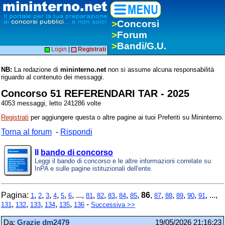
>
Concorsi
>
Forum
>
Bandi/G.U.
Login
|
Registrati
NB:
La redazione di
mininterno.net
non si assume alcuna responsabilità
riguardo al contenuto dei messaggi.
Concorso 51 REFERENDARI TAR - 2025
4053 messaggi, letto 241286 volte
Registrati
per aggiungere questa o altre pagine ai tuoi Preferiti su Mininterno.
Torna al forum
-
Rispondi
Il
bando di concorso
Leggi il bando di concorso e le altre informazioni correlate su
InPA e sulle pagine istituzionali dell'ente.
Pagina:
,
,
,
,
,
, ...,
,
,
,
,
,
86
,
,
,
,
,
, ...,
1
2
3
4
5
6
81
82
83
84
85
87
88
89
90
91
,
,
,
,
,
-
131
132
133
134
135
136
Successiva >>
Da:
Grazie dm2479
19/05/2026 21:16:23