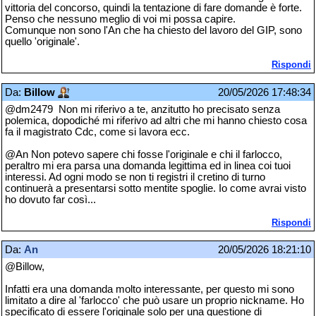
vittoria del concorso, quindi la tentazione di fare domande è forte.
Penso che nessuno meglio di voi mi possa capire.
Comunque non sono l'An che ha chiesto del lavoro del GIP, sono
quello 'originale'.
Rispondi
Da:
Billow
20/05/2026 17:48:34
@dm2479 Non mi riferivo a te, anzitutto ho precisato senza
polemica, dopodiché mi riferivo ad altri che mi hanno chiesto cosa
fa il magistrato Cdc, come si lavora ecc.
@An Non potevo sapere chi fosse l'originale e chi il farlocco,
peraltro mi era parsa una domanda legittima ed in linea coi tuoi
interessi. Ad ogni modo se non ti registri il cretino di turno
continuerà a presentarsi sotto mentite spoglie. Io come avrai visto
ho dovuto far così...
Rispondi
Da:
An
20/05/2026 18:21:10
@Billow,
Infatti era una domanda molto interessante, per questo mi sono
limitato a dire al 'farlocco' che può usare un proprio nickname. Ho
specificato di essere l'originale solo per una questione di