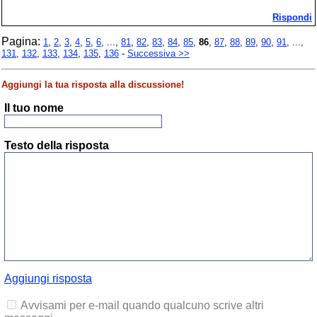
Rispondi
Pagina:
1
,
2
,
3
,
4
,
5
,
6
, ...,
81
,
82
,
83
,
84
,
85
,
86
,
87
,
88
,
89
,
90
,
91
, ...,
131
,
132
,
133
,
134
,
135
,
136
-
Successiva >>
Aggiungi la tua risposta alla discussione!
Il tuo nome
Testo della risposta
Aggiungi risposta
Avvisami per e-mail quando qualcuno scrive altri