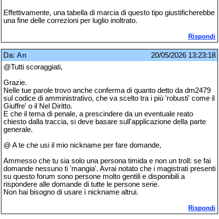
Effettivamente, una tabella di marcia di questo tipo giustificherebbe
una fine delle correzioni per luglio inoltrato.
Rispondi
Da:
An
20/05/2026 13:23:18
@Tutti scoraggiati,
Grazie.
Nelle tue parole trovo anche conferma di quanto detto da dm2479
sul codice di amministrativo, che va scelto tra i più 'robusti' come il
Giuffre' o il Nel Diritto.
E che il tema di penale, a prescindere da un eventuale reato
chiesto dalla traccia, si deve basare sull'applicazione della parte
generale.
@ A te che usi il mio nickname per fare domande,
Ammesso che tu sia solo una persona timida e non un troll: se fai
domande nessuno ti 'mangia'. Avrai notato che i magistrati presenti
su questo forum sono persone molto gentili e disponibili a
rispondere alle domande di tutte le persone serie.
Non hai bisogno di usare ì nickname altrui.
Rispondi