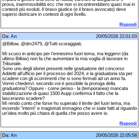
prova, inammissibilità ecc che non si incontrerebbero quasi mai in
contesti più evoluti. Il bravo giudice (e il bravo avvocato) deve
sapersi districare in contesti di ogni livello.
Rispondi
Da:
An
20/05/2026 22:01:03
@Billow, @dm2479, @Tutti scoraggiati,
Mi scuso in anticipo per l'ennesimo fuori tema, ma leggervi (da
ultimo Billow) non fa che aumentare la mia voglia di lavorare in
Tribunale.
Sono uno degli idonei presenti nelle graduatorie del concorso
Addetti all'ufficio per il processo del 2024, e la graduatoria sta per
scadere con gli scorrimenti che si sono fermati ad un anno fa.
Vorrei chiedervi: secondo voi è possibile la proroga della
graduatoria? Oppure - come penso - la (temporanea) mancata
stabilizzazione di quasi 1500 Aupp conferma il fatto che la
lasceranno scadere?
Mi rendo conto che forse ho superato il limite del fuori tema, ma
essendo "interni" e magistrati immagino che vi siate fatti al riguardo
un'idea molto più chiara di quella che posso avere io.
Rispondi
Da:
An
20/05/2026 22:05:58