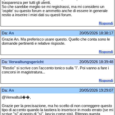
trasparenza per tutti gli utenti.
So che sarebbe meglio se mi registrassi, ma mi considero un
'ospite' su questo forum e ammetto anche di essere in generale
restio a inserire i miei dati su questi forum.
Rispondi
Da:
An
20/05/2026 18:38:17
Grazie An. Ma preferisco usare questo. Quello che conta sono le
domande pertinenti e relative risposte.
Rispondi
Da:
Verwaltungsgericht
20/05/2026 18:39:48
"Restìo" si scrive con l'accento tonico sulla "i". Poi vanno a fare i
concorsi in magistratura...
Rispondi
Da:
An
20/05/2026 19:29:07
@Verwaltuâ��,
Grazie per la precisazione, ma ho scelto di non correggere questo
tipo di accento quando la tastiera lo inserisce in modo errato (se mi
scrive "si" al posto di "sì", lascio come sta). Ritengo questa