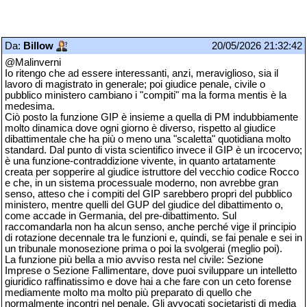
Da:
Billow
20/05/2026 21:32:42
@Malinverni
Io ritengo che ad essere interessanti, anzi, meraviglioso, sia il
lavoro di magistrato in generale; poi giudice penale, civile o
pubblico ministero cambiano i "compiti" ma la forma mentis è la
medesima.
Ciò posto la funzione GIP è insieme a quella di PM indubbiamente
molto dinamica dove ogni giorno è diverso, rispetto al giudice
dibattimentale che ha più o meno una "scaletta" quotidiana molto
standard. Dal punto di vista scientifico invece il GIP è un ircocervo;
è una funzione-contraddizione vivente, in quanto artatamente
creata per sopperire al giudice istruttore del vecchio codice Rocco
e che, in un sistema processuale moderno, non avrebbe gran
senso, atteso che i compiti del GIP sarebbero propri del pubblico
ministero, mentre quelli del GUP del giudice del dibattimento o,
come accade in Germania, del pre-dibattimento. Sul
raccomandarla non ha alcun senso, anche perché vige il principio
di rotazione decennale tra le funzioni e, quindi, se fai penale e sei in
un tribunale monosezione prima o poi la svolgerai (meglio poi).
La funzione più bella a mio avviso resta nel civile: Sezione
Imprese o Sezione Fallimentare, dove puoi sviluppare un intelletto
giuridico raffinatissimo e dove hai a che fare con un ceto forense
mediamente molto ma molto più preparato di quello che
normalmente incontri nel penale. Gli avvocati societaristi di media