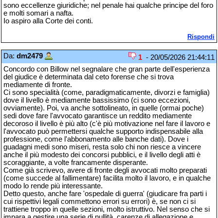
sono eccellenze giuridiche; nel penale hai qualche principe del foro
e molti somari a nafta.
Io aspiro alla Corte dei conti.
Rispondi
Da:
dm2479
1
- 20/05/2026 21:44:11
Concordo con Billow nel segnalare che gran parte dell'esperienza
del giudice è determinata dal ceto forense che si trova
mediamente di fronte.
Ci sono specialità (come, paradigmaticamente, divorzi e famiglia)
dove il livello è mediamente bassissimo (ci sono eccezioni,
ovviamente). Poi, va anche sottolineato, in quelle (ormai poche)
sedi dove fare l'avvocato garantisce un reddito mediamente
decoroso il livello è più alto (c'è più motivazione nel fare il lavoro e
l'avvocato può permettersi qualche supporto indispensabile alla
professione, come l'abbonamento alle banche dati). Dove i
guadagni medi sono miseri, resta solo chi non riesce a vincere
anche il più modesto dei concorsi pubblici, e il livello degli atti è
scoraggiante, a volte francamente disperante.
Come già scrivevo, avere di fronte degli avvocati molto preparati
(come succede al fallimentare) facilita molto il lavoro, e in qualche
modo lo rende più interessante.
Detto questo, anche fare 'ospedale di guerra' (giudicare fra parti i
cui rispettivi legali commettono errori su errori) è, se non ci si
trattiene troppo in quelle sezioni, molto istruttivo. Nel senso che si
impara a gestire una serie di nullità, carenze di allegazione e