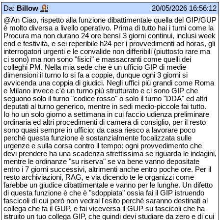
Da:
Billow
20/05/2026 16:56:12
@An Ciao, rispetto alla funzione dibattimentale quella del GIP/GUP
è molto diversa a livello operativo. Prima di tutto hai i turni come la
Procura ma non durano 24 ore bensì 3 giorni continui, inclusi week
end e festività, e sei reperibile h24 per i provvedimenti ad horas, gli
interrogatori urgenti e le convalide non differibili (piuttosto rare ma
ci sono) ma non sono "fisici" e massacranti come quelli dei
colleghi PM. Nella mia sede che è un ufficio GIP di medie
dimensioni il turno lo si fa a coppie, dunque ogni 3 giorni si
avvicenda una coppia di giudici. Negli uffici più grandi come Roma
e Milano invece c'è un turno più strutturato e ci sono GIP che
seguono solo il turno "codice rosso" o solo il turno "DDA" ed altri
deputati al turno generico, mentre in sedi medio-piccole fai tutto.
Io ho un solo giorno a settimana in cui faccio udienza preliminare
ordinaria ed altri procedimenti di camera di consiglio, per il resto
sono quasi sempre in ufficio; da casa riesco a lavorare poco
perché questa funzione è sostanzialmente focalizzata sulle
urgenze e sulla corsa contro il tempo: ogni provvedimento che
devi prendere ha una scadenza strettissima se riguarda le indagini,
mentre le ordinanze "su riserva" se va bene vanno depositate
entro i 7 giorni successivi, altrimenti anche entro poche ore. Per il
resto archiviazioni, RAG, e via dicendo te le organizzi come
farebbe un giudice dibattimentale e vanno per le lunghe. Un difetto
di questa funzione è che è "sdoppiata" ossia fai il GIP istruendo
fascicoli di cui però non vedrai l'esito perché saranno destinati al
collega che fa il GUP, e fai viceversa il GUP su fascicoli che ha
istruito un tuo collega GIP, che quindi devi studiare da zero e di cui