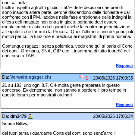
non sai nulla.
Inoltre rispetto agli altri giudici il 50% delle decisioni che prendi
sono inaudita altera parte, perché discendono dalle richieste e dal
confronto con il PM, laddove nella fase embrionale delle indagini la
difesa dell'indagato non entra in gioco, pertanto devi essere
mentalmente elastico da figurarti anche la contro-argomentazione
alle ipotesi che formula la Procura. Quest'ultimo è uno dei principali
motivi per cui la funzione è preclusa ai magistrati di prima nomina.
Comunque ragazzi, senza polemica, vedo che quì si parla di Corte
dei conti, Ordinaria, SNA, GIP ecc... insomma di tutto fuorché del
concorso a TAR...
Rispondi
Da:
Verwaltungsgericht
1
- 20/05/2026 17:03:35
21 su 183, uno ogni 8,7. C'è molta gente preparata in questo
concorso. Evidentemente, non stanno a perdere il loro tempo in
questo forum per magistrati ordinari
Rispondi
Da:
dm2479
20/05/2026 17:06:34
Scusa Billow,
del fuori tema riguardante Corte dei conti sono senz'altro il