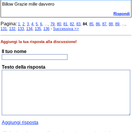
Billow Grazie mille davvero
Rispondi
Pagina:
1
,
2
,
3
,
4
,
5
,
6
, ...,
79
,
80
,
81
,
82
,
83
,
84
,
85
,
86
,
87
,
88
,
89
, ...,
131
,
132
,
133
,
134
,
135
,
136
-
Successiva >>
Aggiungi la tua risposta alla discussione!
Il tuo nome
Testo della risposta
Aggiungi risposta