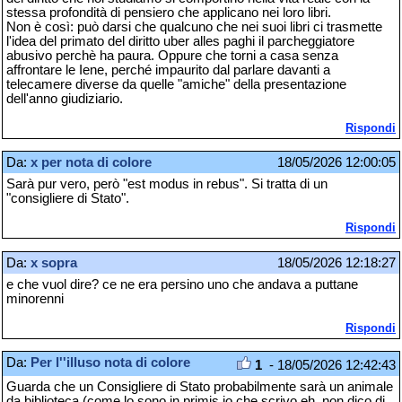
stessa profondità di pensiero che applicano nei loro libri.
Non è così: può darsi che qualcuno che nei suoi libri ci trasmette
l'idea del primato del diritto uber alles paghi il parcheggiatore
abusivo perchè ha paura. Oppure che torni a casa senza
affrontare le Iene, perché impaurito dal parlare davanti a
telecamere diverse da quelle "amiche" della presentazione
dell'anno giudiziario.
Rispondi
Da:
x per nota di colore
18/05/2026 12:00:05
Sarà pur vero, però "est modus in rebus". Si tratta di un
"consigliere di Stato".
Rispondi
Da:
x sopra
18/05/2026 12:18:27
e che vuol dire? ce ne era persino uno che andava a puttane
minorenni
Rispondi
Da:
Per l''illuso nota di colore
1
- 18/05/2026 12:42:43
Guarda che un Consigliere di Stato probabilmente sarà un animale
da biblioteca (come lo sono in primis io che scrivo eh, non dico di