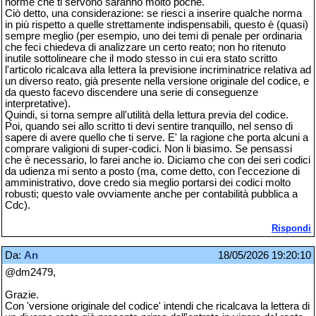
norme che ti servono saranno molto poche.
Ciò detto, una considerazione: se riesci a inserire qualche norma
in più rispetto a quelle strettamente indispensabili, questo è (quasi)
sempre meglio (per esempio, uno dei temi di penale per ordinaria
che feci chiedeva di analizzare un certo reato; non ho ritenuto
inutile sottolineare che il modo stesso in cui era stato scritto
l'articolo ricalcava alla lettera la previsione incriminatrice relativa ad
un diverso reato, già presente nella versione originale del codice, e
da questo facevo discendere una serie di conseguenze
interpretative).
Quindi, si torna sempre all'utilità della lettura previa del codice.
Poi, quando sei allo scritto ti devi sentire tranquillo, nel senso di
sapere di avere quello che ti serve. E' la ragione che porta alcuni a
comprare valigioni di super-codici. Non li biasimo. Se pensassi
che è necessario, lo farei anche io. Diciamo che con dei seri codici
da udienza mi sento a posto (ma, come detto, con l'eccezione di
amministrativo, dove credo sia meglio portarsi dei codici molto
robusti; questo vale ovviamente anche per contabilità pubblica a
Cdc).
Rispondi
Da:
An
18/05/2026 19:20:10
@dm2479,
Grazie.
Con 'versione originale del codice' intendi che ricalcava la lettera di