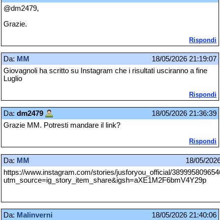
@dm2479,
Grazie.
Rispondi
Da:
MM
18/05/2026 21:19:07
Giovagnoli ha scritto su Instagram che i risultati usciranno a fine
Luglio
Rispondi
Da:
dm2479
18/05/2026 21:36:39
Grazie MM. Potresti mandare il link?
Rispondi
Da:
MM
18/05/2026
https://www.instagram.com/stories/jusforyou_official/38999580965
utm_source=ig_story_item_share&igsh=aXE1M2F6bmV4Y29p
Da:
Malinverni
18/05/2026 21:40:06