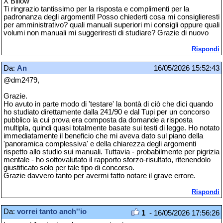
X Billow
Ti ringrazio tantissimo per la risposta e complimenti per la
padronanza degli argomenti! Posso chiederti cosa mi consiglieresti
per amministrativo? quali manuali superiori mi consigli oppure quali
volumi non manuali mi suggeriresti di studiare? Grazie di nuovo
Rispondi
Da:
An
16/05/2026 15:52:43
@dm2479,
Grazie.
Ho avuto in parte modo di 'testare' la bontà di ciò che dici quando
ho studiato direttamente dalla 241/90 e dal Tupi per un concorso
pubblico la cui prova era composta da domande a risposta
multipla, quindi quasi totalmente basate sui testi di legge. Ho notato
immediatamente il beneficio che mi aveva dato sul piano della
'panoramica complessiva' e della chiarezza degli argomenti
rispetto allo studio sui manuali. Tuttavia - probabilmente per pigrizia
mentale - ho sottovalutato il rapporto sforzo-risultato, ritenendolo
giustificato solo per tale tipo di concorso.
Grazie davvero tanto per avermi fatto notare il grave errore.
Rispondi
Da:
vorrei tanto anch''io
1
- 16/05/2026 17:56:26