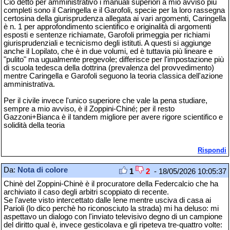
Ciò detto per amministrativo i manuali superiori a mio avviso più
completi sono il Caringella e il Garofoli, specie per la loro rassegna
certosina della giurisprudenza allegata ai vari argomenti, Caringella
è n. 1 per approfondimento scientifico e originalità di argomenti
esposti e sentenze richiamate, Garofoli primeggia per richiami
giurisprudenziali e tecnicismo degli istituti. A questi si aggiunge
anche il Lopilato, che è in due volumi, ed è tuttavia più lineare e
"pulito" ma ugualmente pregevole; differisce per l'impostazione più
di scuola tedesca della dottrina (prevalenza del provvedimento)
mentre Caringella e Garofoli seguono la teoria classica dell'azione
amministrativa.
Per il civile invece l'unico superiore che vale la pena studiare,
sempre a mio avviso, è il Zoppini-Chiné; per il resto
Gazzoni+Bianca è il tandem migliore per avere rigore scientifico e
solidità della teoria
Rispondi
Da:
Nota di colore
1
2
- 18/05/2026 10:05:37
Chinè del Zoppini-Chinè è il procuratore della Federcalcio che ha
archiviato il caso degli arbitri scoppiato di recente.
Se l'avete visto intercettato dalle Iene mentre usciva di casa ai
Parioli (lo dico perchè ho riconosciuto la strada) mi ha deluso: mi
aspettavo un dialogo con l'inviato televisivo degno di un campione
del diritto qual è, invece gesticolava e gli ripeteva tre-quattro volte: