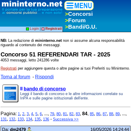
>
Concorsi
>
Forum
>
Bandi/G.U.
Login
|
Registrati
NB:
La redazione di
mininterno.net
non si assume alcuna responsabilità
riguardo al contenuto dei messaggi.
Concorso 51 REFERENDARI TAR - 2025
4053 messaggi, letto 241286 volte
Registrati
per aggiungere questa o altre pagine ai tuoi Preferiti su Mininterno.
Torna al forum
-
Rispondi
Il
bando di concorso
Leggi il bando di concorso e le altre informazioni correlate su
InPA e sulle pagine istituzionali dell'ente.
Pagina:
,
,
,
,
,
, ...,
,
,
,
,
,
84
,
,
,
,
,
, ...,
1
2
3
4
5
6
79
80
81
82
83
85
86
87
88
89
,
,
,
,
,
-
131
132
133
134
135
136
Successiva >>
Da:
dm2479
16/05/2026 14:24:44