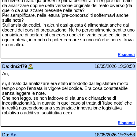
un diverso reato già presente prima dell'entrata in vigore del reato
da analizzare oppure della versione originale del reato diverso (da
quello da analizzare) presente nelle note?
Per semplificare, nella lettura 'pre-concorso' ti soffermavi anche
sulle note?
Sull'ansia da codici, in alcuni casi questa è alimentata anche dai
docenti dei corsi di preparazione. Ne ho personalmente sentito uno
consigliare di portare al concorso codici di varie case editrici per
ogni materia, in modo da poter cercare su uno ciò che non si trova
su un altro.
Rispondi
Da:
dm2479
18/05/2026 19:30:59
An,
sì, il reato da analizzare era stato introdotto dal legislatore molto
tempo dopo l'entrata in vigore del codice. Era cosa constatabile
senza leggere le note.
Che non leggo, se non laddove ci sia una dichiarazione di
incostituzionalità, in quanto in quel caso si tratta di 'false note' che
in realtà nascondono una sostanziale innovazione legislativa
(ablativa o additiva, sostitutiva ecc)
Rispondi
Da:
An
18/05/2026 19:35:58