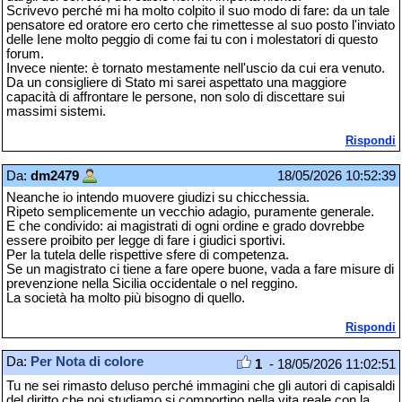
Scrivevo perché mi ha molto colpito il suo modo di fare: da un tale
pensatore ed oratore ero certo che rimettesse al suo posto l'inviato
delle Iene molto peggio di come fai tu con i molestatori di questo
forum.
Invece niente: è tornato mestamente nell'uscio da cui era venuto.
Da un consigliere di Stato mi sarei aspettato una maggiore
capacità di affrontare le persone, non solo di discettare sui
massimi sistemi.
Rispondi
Da:
dm2479
18/05/2026 10:52:39
Neanche io intendo muovere giudizi su chicchessia.
Ripeto semplicemente un vecchio adagio, puramente generale.
E che condivido: ai magistrati di ogni ordine e grado dovrebbe
essere proibito per legge di fare i giudici sportivi.
Per la tutela delle rispettive sfere di competenza.
Se un magistrato ci tiene a fare opere buone, vada a fare misure di
prevenzione nella Sicilia occidentale o nel reggino.
La società ha molto più bisogno di quello.
Rispondi
Da:
Per Nota di colore
1
- 18/05/2026 11:02:51
Tu ne sei rimasto deluso perché immagini che gli autori di capisaldi
del diritto che noi studiamo si comportino nella vita reale con la