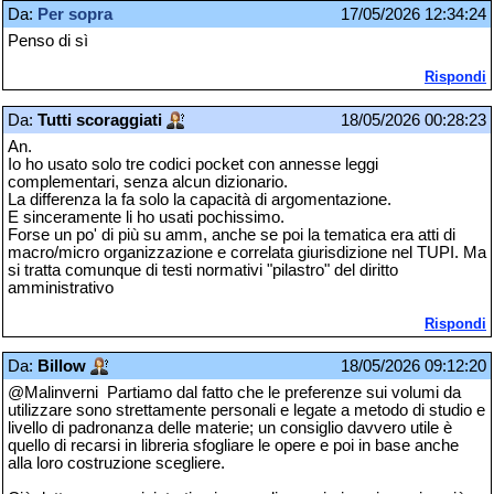
Da:
Per sopra
17/05/2026 12:34:24
Penso di sì
Rispondi
Da:
Tutti scoraggiati
18/05/2026 00:28:23
An.
Io ho usato solo tre codici pocket con annesse leggi
complementari, senza alcun dizionario.
La differenza la fa solo la capacità di argomentazione.
E sinceramente li ho usati pochissimo.
Forse un po' di più su amm, anche se poi la tematica era atti di
macro/micro organizzazione e correlata giurisdizione nel TUPI. Ma
si tratta comunque di testi normativi "pilastro" del diritto
amministrativo
Rispondi
Da:
Billow
18/05/2026 09:12:20
@Malinverni Partiamo dal fatto che le preferenze sui volumi da
utilizzare sono strettamente personali e legate a metodo di studio e
livello di padronanza delle materie; un consiglio davvero utile è
quello di recarsi in libreria sfogliare le opere e poi in base anche
alla loro costruzione scegliere.