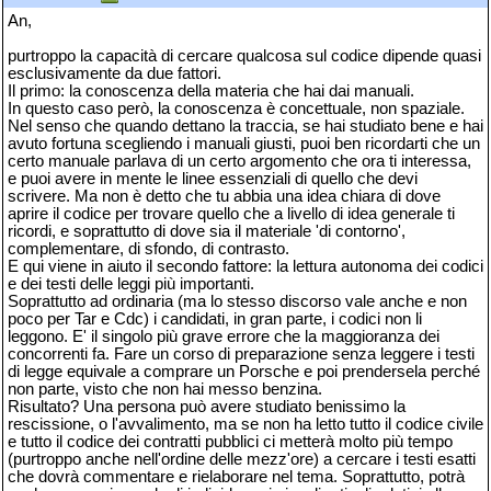
An,
purtroppo la capacità di cercare qualcosa sul codice dipende quasi
esclusivamente da due fattori.
Il primo: la conoscenza della materia che hai dai manuali.
In questo caso però, la conoscenza è concettuale, non spaziale.
Nel senso che quando dettano la traccia, se hai studiato bene e hai
avuto fortuna scegliendo i manuali giusti, puoi ben ricordarti che un
certo manuale parlava di un certo argomento che ora ti interessa,
e puoi avere in mente le linee essenziali di quello che devi
scrivere. Ma non è detto che tu abbia una idea chiara di dove
aprire il codice per trovare quello che a livello di idea generale ti
ricordi, e soprattutto di dove sia il materiale 'di contorno',
complementare, di sfondo, di contrasto.
E qui viene in aiuto il secondo fattore: la lettura autonoma dei codici
e dei testi delle leggi più importanti.
Soprattutto ad ordinaria (ma lo stesso discorso vale anche e non
poco per Tar e Cdc) i candidati, in gran parte, i codici non li
leggono. E' il singolo più grave errore che la maggioranza dei
concorrenti fa. Fare un corso di preparazione senza leggere i testi
di legge equivale a comprare un Porsche e poi prendersela perché
non parte, visto che non hai messo benzina.
Risultato? Una persona può avere studiato benissimo la
rescissione, o l'avvalimento, ma se non ha letto tutto il codice civile
e tutto il codice dei contratti pubblici ci metterà molto più tempo
(purtroppo anche nell'ordine delle mezz'ore) a cercare i testi esatti
che dovrà commentare e rielaborare nel tema. Soprattutto, potrà