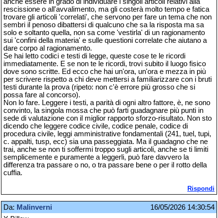
anche essere in grado di individuare i singoli articoli relativi alla
rescissione o all'avvalimento, ma gli costerà molto tempo e fatica
trovare gli articoli 'correlati', che servono per fare un tema che non
sembri il penoso dibattersi di qualcuno che sa la risposta ma sa
solo e soltanto quella, non sa come 'vestirla' di un ragionamento
sui 'confini della materia' e sulle questioni correlate che aiutano a
dare corpo al ragionamento.
Se hai letto codici e testi di legge, queste cose te le ricordi
immediatamente. E se non te le ricordi, trovi subito il luogo fisico
dove sono scritte. Ed ecco che hai un'ora, un'ora e mezza in più
per scrivere rispetto a chi deve mettersi a familiarizzare con i bruti
testi durante la prova (ripeto: non c'è errore più grosso che si
possa fare al concorso).
Non lo fare. Leggere i testi, a parità di ogni altro fattore, è, ne sono
convinto, la singola mossa che può farti guadagnare più punti in
sede di valutazione con il miglior rapporto sforzo-risultato. Non sto
dicendo che leggere codice civile, codice penale, codice di
procedura civile, leggi amministrative fondamentali (241, tuel, tupi,
c. appalti, tusp, ecc) sia una passeggiata. Ma il guadagno che ne
trai, anche se non ti soffermi troppo sugli articoli, anche se ti limiti
semplicemente e puramente a leggerli, può fare davvero la
differenza tra passare o no, o tra passare bene o per il rotto della
cuffia.
Rispondi
Da:
Malinverni
16/05/2026 14:30:54