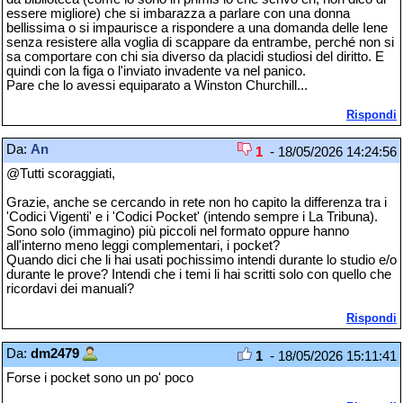
essere migliore) che si imbarazza a parlare con una donna
bellissima o si impaurisce a rispondere a una domanda delle Iene
senza resistere alla voglia di scappare da entrambe, perché non si
sa comportare con chi sia diverso da placidi studiosi del diritto. E
quindi con la figa o l'inviato invadente va nel panico.
Pare che lo avessi equiparato a Winston Churchill...
Rispondi
Da:
An
1
- 18/05/2026 14:24:56
@Tutti scoraggiati,
Grazie, anche se cercando in rete non ho capito la differenza tra i
'Codici Vigenti' e i 'Codici Pocket' (intendo sempre i La Tribuna).
Sono solo (immagino) più piccoli nel formato oppure hanno
all'interno meno leggi complementari, i pocket?
Quando dici che li hai usati pochissimo intendi durante lo studio e/o
durante le prove? Intendi che i temi li hai scritti solo con quello che
ricordavi dei manuali?
Rispondi
Da:
dm2479
1
- 18/05/2026 15:11:41
Forse i pocket sono un po' poco