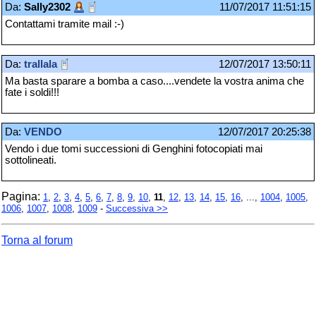
Da:
Sally2302
11/07/2017 11:51:15
Contattami tramite mail :-)
Da:
trallala
12/07/2017 13:50:11
Ma basta sparare a bomba a caso....vendete la vostra anima che
fate i soldi!!!
Da:
VENDO
12/07/2017 20:25:38
Vendo i due tomi successioni di Genghini fotocopiati mai
sottolineati.
Pagina:
1
,
2
,
3
,
4
,
5
,
6
,
7
,
8
,
9
,
10
,
11
,
12
,
13
,
14
,
15
,
16
, ...,
1004
,
1005
,
1006
,
1007
,
1008
,
1009
-
Successiva >>
Torna al forum