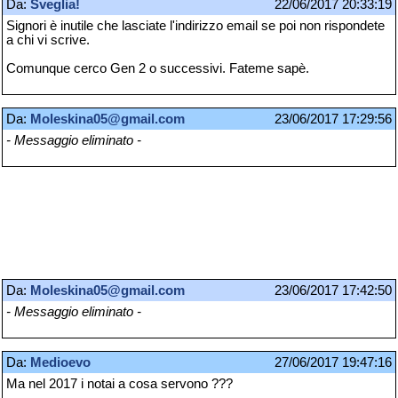
Da:
Sveglia!
22/06/2017 20:33:19
Signori è inutile che lasciate l'indirizzo email se poi non rispondete
a chi vi scrive.
Comunque cerco Gen 2 o successivi. Fateme sapè.
Da:
Moleskina05@gmail.com
23/06/2017 17:29:56
- Messaggio eliminato -
Da:
Moleskina05@gmail.com
23/06/2017 17:42:50
- Messaggio eliminato -
Da:
Medioevo
27/06/2017 19:47:16
Ma nel 2017 i notai a cosa servono ???