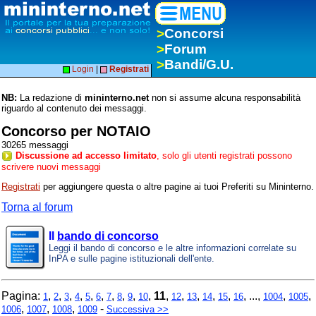
>
Concorsi
>
Forum
>
Bandi/G.U.
Login
|
Registrati
NB:
La redazione di
mininterno.net
non si assume alcuna responsabilità
riguardo al contenuto dei messaggi.
Concorso per NOTAIO
30265 messaggi
Discussione ad accesso limitato
, solo gli utenti registrati possono
scrivere nuovi messaggi
Registrati
per aggiungere questa o altre pagine ai tuoi Preferiti su Mininterno.
Torna al forum
Il
bando di concorso
Leggi il bando di concorso e le altre informazioni correlate su
InPA e sulle pagine istituzionali dell'ente.
Pagina:
,
,
,
,
,
,
,
,
,
,
11
,
,
,
,
,
, ...,
,
,
1
2
3
4
5
6
7
8
9
10
12
13
14
15
16
1004
1005
,
,
,
-
1006
1007
1008
1009
Successiva >>