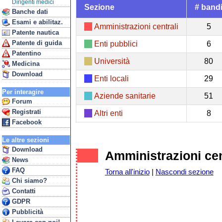
Dirigenti medici
Sezione
# band
Banche dati
Esami e abilitaz.
Amministrazioni centrali
5
Patente nautica
Patente di guida
Enti pubblici
6
Patentino
Università
80
Medicina
Download
Enti locali
29
Per interagire
Aziende sanitarie
51
Forum
Registrati
Altri enti
8
Facebook
Le altre sezioni
Download
Amministrazioni cen
News
FAQ
Torna all'inizio
|
Nascondi sezione
Chi siamo?
Contatti
GDPR
Pubblicità