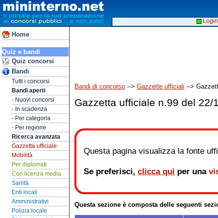
Login
Home
Quiz e bandi
Quiz concorsi
Bandi
Tutti i concorsi
Bandi di concorso
-->
Gazzette ufficiali
--> Gazzett
Bandi aperti
- Nuovi concorsi
Gazzetta ufficiale n.99 del 22
- In scadenza
- Per categoria
- Per regione
Ricerca avanzata
Gazzetta ufficiale
Questa pagina visualizza la fonte uffic
Mobilità
Per diplomati
Se preferisci,
clicca qui
per una
vi
Con licenza media
Sanità
Enti locali
Amministrativi
Questa sezione è composta delle seguenti sezi
Polizia locale