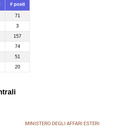
i
# posti
71
3
157
74
51
20
trali
MINISTERO DEGLI AFFARI ESTERI