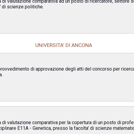
 di valutazione comparativa ad un posto di ricercatore, settore s
 di scienze politiche.
UNIVERSITA' DI ANCONA
provvedimento di approvazione degli atti del concorso per ricerca
a.
 di valutazione comparativa per la copertura di un posto di profes
ciplinare E11A - Genetica, presso la facolta' di scienze matematich