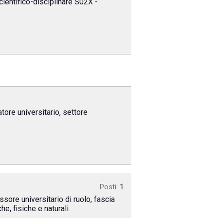
cientifico-disciplinare S02X -
tore universitario, settore
Posti:
1
sore universitario di ruolo, fascia
e, fisiche e naturali.