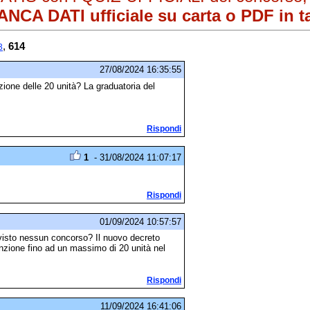
NCA DATI ufficiale su carta o PDF in ta
,
614
3
27/08/2024 16:35:55
zione delle 20 unità? La graduatoria del
Rispondi
1
- 31/08/2024 11:07:17
Rispondi
01/09/2024 10:57:57
evisto nessun concorso? Il nuovo decreto
nzione fino ad un massimo di 20 unità nel
Rispondi
11/09/2024 16:41:06