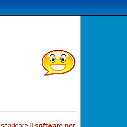
scaricare il
software per