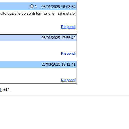
1
- 06/01/2025 16:03:34
uito qualche corso di formazione, se è stato
Rispondi
06/01/2025 17:55:42
Rispondi
27/03/2025 19:11:41
Rispondi
,
614
3