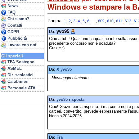
Windows
e
stampare la BA
News
FAQ
Chi siamo?
Pagina:
,
,
,
,
,
, ...,
,
,
,
,
1
2
3
4
5
6
609
610
611
612
61
Contatti
yvo95
Da:
GDPR
Pubblicità
Ciao a tutti! Qualcuno ha qualche info sulla assun
precedente concorso non è scaduta?
Lavora con noi!
Grazie :)
Gli speciali
TFA Sostegno
ASMEL
Da:
X yvo95
Dir. scolastici
- Messaggio eliminato -
Carabinieri
Personale ATA
Da:
yvo95 risposta
Ciao! Grazie per la risposta :) ma come non è pr
carceri, convertito, prevede espressamente l'assu
biennio 2024-2025.
Da:
Fra