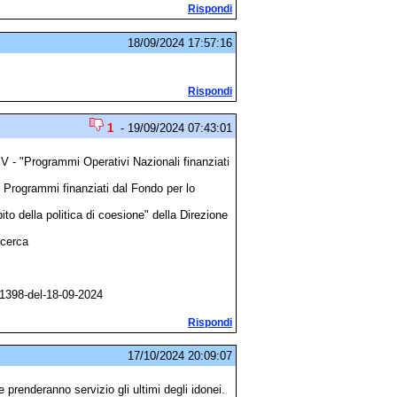
Rispondi
18/09/2024 17:57:16
Rispondi
1
- 19/09/2024 07:43:01
o IV - "Programmi Operativi Nazionali finanziati
 e Programmi finanziati dal Fondo per lo
to della politica di coesione" della Direzione
icerca
n-1398-del-18-09-2024
Rispondi
17/10/2024 20:09:07
e prenderanno servizio gli ultimi degli idonei.