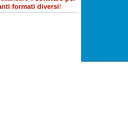
nti formati diversi
!