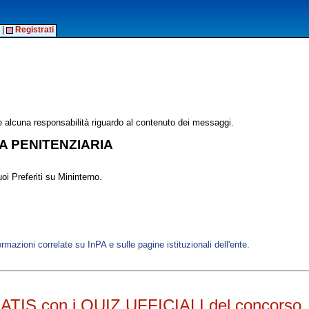
|
Registrati
alcuna responsabilità riguardo al contenuto dei messaggi.
IA PENITENZIARIA
oi Preferiti su Mininterno.
ormazioni correlate su InPA e sulle pagine istituzionali dell'ente.
RATIS con i QUIZ UFFICIALI del concorso, 