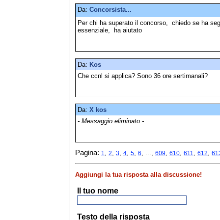
Da:
Concorsista...
Per chi ha superato il concorso, chiedo se ha seg
essenziale, ha aiutato
Da:
Kos
Che ccnl si applica? Sono 36 ore sertimanali?
Da:
X kos
- Messaggio eliminato -
Pagina:
,
,
,
,
,
, ...,
,
,
,
,
1
2
3
4
5
6
609
610
611
612
61
Aggiungi la tua risposta alla discussione!
Il tuo nome
Testo della risposta