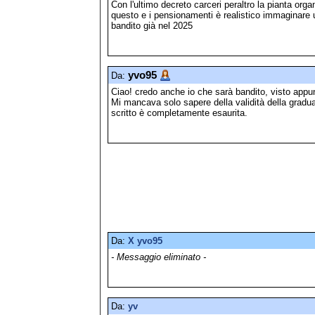
Con l'ultimo decreto carceri peraltro la pianta org
questo e i pensionamenti è realistico immaginare
bandito già nel 2025
yvo95
Da:
Ciao! credo anche io che sarà bandito, visto appun
Mi mancava solo sapere della validità della gradu
scritto è completamente esaurita.
Da:
X yvo95
- Messaggio eliminato -
Da:
yv