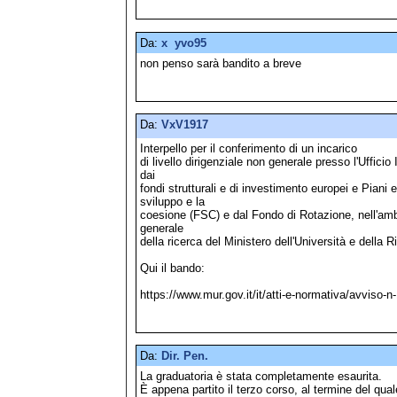
Da:
x yvo95
non penso sarà bandito a breve
Da:
VxV1917
Interpello per il conferimento di un incarico
di livello dirigenziale non generale presso l'Uffici
dai
fondi strutturali e di investimento europei e Piani
sviluppo e la
coesione (FSC) e dal Fondo di Rotazione, nell'ambi
generale
della ricerca del Ministero dell'Università e della R
Qui il bando:
https://www.mur.gov.it/it/atti-e-normativa/avviso-
Da:
Dir. Pen.
La graduatoria è stata completamente esaurita.
È appena partito il terzo corso, al termine del qual