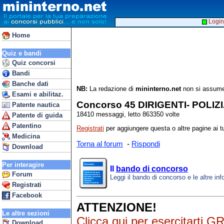
Login
Home
Quiz e bandi
Quiz concorsi
Bandi
Banche dati
NB:
La redazione di
mininterno.net
non si assume 
Esami e abilitaz.
Concorso 45 DIRIGENTI- POLIZ
Patente nautica
18410 messaggi, letto 863350 volte
Patente di guida
Patentino
Registrati
per aggiungere questa o altre pagine ai tu
Medicina
-
Torna al forum
Rispondi
Download
Per interagire
Il
bando di concorso
Forum
Leggi il bando di concorso e le altre inf
Registrati
Facebook
ATTENZIONE!
Le altre sezioni
Clicca qui
per esercitarti G
Download