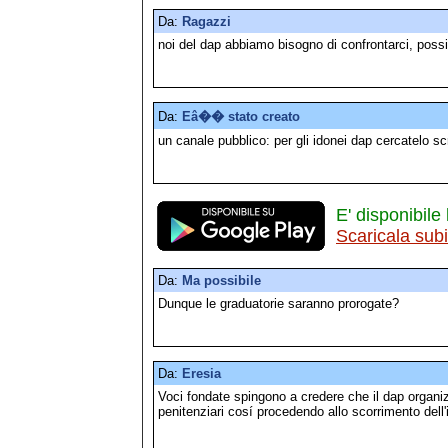
Da:
Ragazzi
noi del dap abbiamo bisogno di confrontarci, pos
Da:
Eâ�� stato creato
un canale pubblico: per gli idonei dap cercatelo s
E' disponibile 
Scaricala sub
Da:
Ma possibile
Dunque le graduatorie saranno prorogate?
Da:
Eresia
Voci fondate spingono a credere che il dap organiz
penitenziari cosí procedendo allo scorrimento dell'