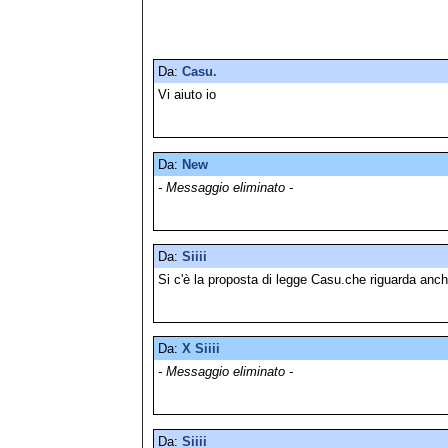
Da:
Casu.
Vi aiuto io
Da:
New
- Messaggio eliminato -
Da:
Siiii
Si c'è la proposta di legge Casu.che riguarda anch
Da:
X Siiii
- Messaggio eliminato -
Da:
Siiii