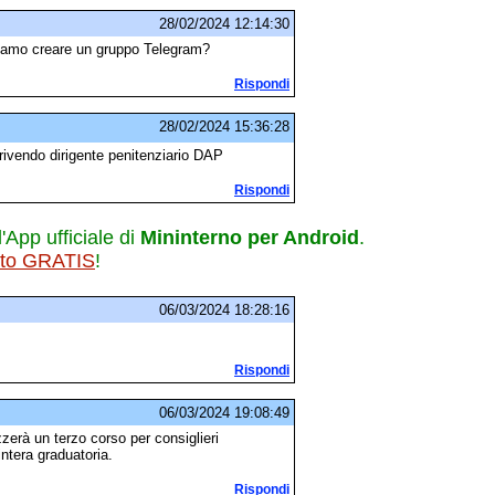
28/02/2024 12:14:30
siamo creare un gruppo Telegram?
Rispondi
28/02/2024 15:36:28
crivendo dirigente penitenziario DAP
Rispondi
l'App ufficiale di
Mininterno per Android
.
ito GRATIS
!
06/03/2024 18:28:16
Rispondi
06/03/2024 19:08:49
zerà un terzo corso per consiglieri
intera graduatoria.
Rispondi