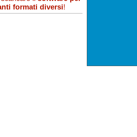
nti formati diversi
!