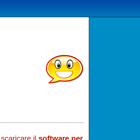
scaricare il
software per