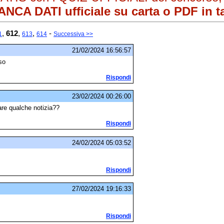
NCA DATI ufficiale su carta o PDF in ta
,
612
,
,
-
1
613
614
Successiva >>
21/02/2024 16:56:57
so
Rispondi
23/02/2024 00:26:00
are qualche notizia??
Rispondi
24/02/2024 05:03:52
Rispondi
27/02/2024 19:16:33
Rispondi