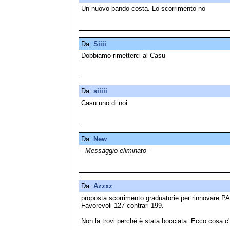
Un nuovo bando costa. Lo scorrimento no
Da:
Siiii
Dobbiamo rimetterci al Casu
Da:
siiiii
Casu uno di noi
Da:
New
- Messaggio eliminato -
Da:
Azzxz
proposta scorrimento graduatorie per rinnovare PA
Favorevoli 127 contrari 199.
Non la trovi perché è stata bocciata. Ecco cosa c' 