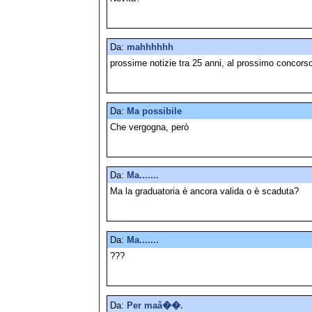
Da:
mahhhhhh
prossime notizie tra 25 anni, al prossimo concors
Da:
Ma possibile
Che vergogna, però
Da:
Ma.......
Ma la graduatoria è ancora valida o è scaduta?
Da:
Ma.......
???
Da:
Per maâ��.