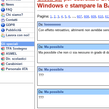
Windows
e
stampare la BA
News
FAQ
Chi siamo?
Pagina:
,
,
,
,
,
, ...,
,
,
,
,
1
2
3
4
5
6
607
608
609
610
61
Contatti
Da:
Ioooooooo
GDPR
Con effetto retroattivo, altrimenti non avrebbe sen
Pubblicità
Lavora con noi!
Gli speciali
Da:
Ma possibile
TFA Sostegno
Ma possibile che non ci sia nessuno in grado di d
ASMEL
Dir. scolastici
Carabinieri
Personale ATA
Da:
Ma possibile
???
Da:
Ma possibile
???