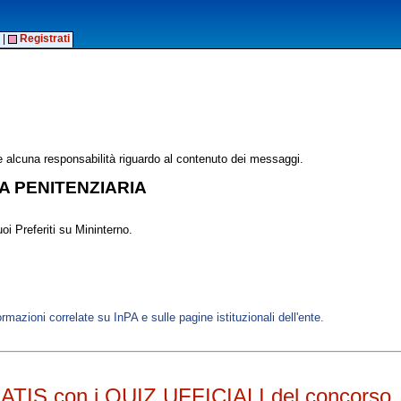
|
Registrati
alcuna responsabilità riguardo al contenuto dei messaggi.
IA PENITENZIARIA
oi Preferiti su Mininterno.
ormazioni correlate su InPA e sulle pagine istituzionali dell'ente.
RATIS con i QUIZ UFFICIALI del concorso, 