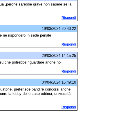
 tua ,perche sarebbe grave non sapere se la
Rispondi
19/03/2024 20:43:22
 e ne risponderò in sede penale
Rispondi
29/03/2024 14:15:25
asu che potrebbe riguardare anche noi.
Rispondi
04/04/2024 15:49:10
uatorie, preferisce bandire concorsi anche
rire la lobby delle case editrici, università
Rispondi