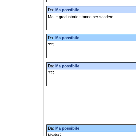
Da:
Ma possibile
Ma le graduatorie stanno per scadere
Da:
Ma possibile
???
Da:
Ma possibile
???
Da:
Ma possibile
Novità?