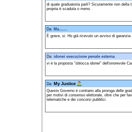
di quale graduatoria parli? Sicuramente non della
propria è scaduta o meno.
Da:
Ma.......
È grave, si. Ho già ricevuto un avviso di garanzia
Da:
idonei esecuzione penale esterna
vi è la proposta "sblocca idonei" dell'onorevole C
My Justice
Da:
Questo Governo è contrario alla proroga delle grad
per motivi di consenso elettorale, oltre che per favo
telematiche e dei concorsi pubblici.