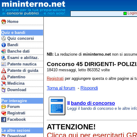
Login
Home
Quiz e bandi
Quiz concorsi
Bandi
Banche dati
NB:
La redazione di
mininterno.net
non si assume 
Esami e abilitaz.
Concorso 45 DIRIGENTI- POLIZ
Patente nautica
18410 messaggi, letto 863352 volte
Patente di guida
Patentino
Registrati
per aggiungere questa o altre pagine ai tu
Medicina
-
Torna al forum
Rispondi
Download
Per interagire
Il
bando di concorso
Forum
Leggi il bando di concorso e le altre inf
Registrati
Facebook
ATTENZIONE!
Le altre sezioni
Clicca qui
per esercitarti G
Download