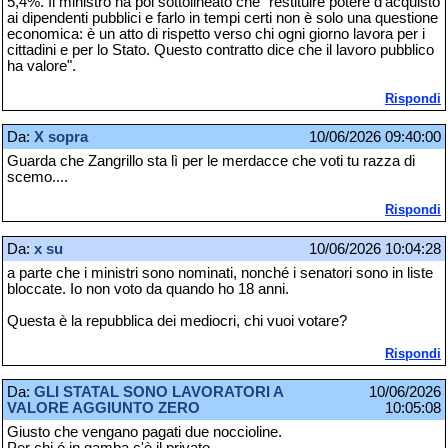
5,4%. Il ministro ha poi sottolineato che "restituire potere d'acquisto
ai dipendenti pubblici e farlo in tempi certi non è solo una questione
economica: è un atto di rispetto verso chi ogni giorno lavora per i
cittadini e per lo Stato. Questo contratto dice che il lavoro pubblico
ha valore".
Rispondi
Da:
X sopra
10/06/2026 09:40:00
Guarda che Zangrillo sta lì per le merdacce che voti tu razza di
scemo....
Rispondi
Da:
x su
10/06/2026 10:04:28
a parte che i ministri sono nominati, nonché i senatori sono in liste
bloccate. Io non voto da quando ho 18 anni.
Questa è la repubblica dei mediocri, chi vuoi votare?
Rispondi
Da:
GLI STATAL SONO LAVORATORI A
10/06/2026
VALORE AGGIUNTO ZERO
10:05:08
Giusto che vengano pagati due noccioline.
Per chi é in gamba c'è il privato.