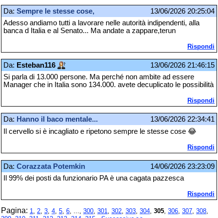
Da:
Sempre le stesse cose,
13/06/2026 20:25:04
Adesso andiamo tutti a lavorare nelle autorità indipendenti, alla
banca d Italia e al Senato... Ma andate a zappare,terun
Rispondi
Da:
Esteban116
13/06/2026 21:46:15
Si parla di 13.000 persone. Ma perché non ambite ad essere
Manager che in Italia sono 134.000. avete decuplicato le possibilità
Rispondi
Da:
Hanno il baco mentale...
13/06/2026 22:34:41
Il cervello si è incagliato e ripetono sempre le stesse cose 😂
Rispondi
Da:
Corazzata Potemkin
14/06/2026 23:23:09
Il 99% dei posti da funzionario PA è una cagata pazzesca
Rispondi
Pagina:
1
,
2
,
3
,
4
,
5
,
6
, ...,
300
,
301
,
302
,
303
,
304
,
305
,
306
,
307
,
308
,