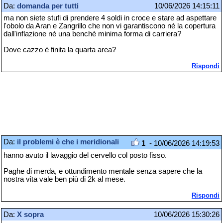
Da:
domanda per tutti
10/06/2026 14:15:11
ma non siete stufi di prendere 4 soldi in croce e stare ad aspettare
l'obolo da Aran e Zangrillo che non vi garantiscono né la copertura
dall'inflazione né una benché minima forma di carriera?
Dove cazzo è finita la quarta area?
Rispondi
Da:
il problemi è che i meridionali
1
- 10/06/2026 14:19:53
hanno avuto il lavaggio del cervello col posto fisso.
Paghe di merda, e ottundimento mentale senza sapere che la
nostra vita vale ben più di 2k al mese.
Rispondi
Da:
X sopra
10/06/2026 15:30:26