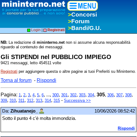
>
Concorsi
>
Forum
>
Bandi/G.U.
Login
|
Registrati
NB:
La redazione di
mininterno.net
non si assume alcuna responsabilità
riguardo al contenuto dei messaggi.
Gli STIPENDI nel PUBBLICO IMPIEGO
9421 messaggi, letto 454511 volte
Registrati
per aggiungere questa o altre pagine ai tuoi Preferiti su Mininterno.
Torna al forum
-
Rispondi
Pagina:
,
,
,
,
,
, ...,
,
,
,
,
,
305
,
,
,
,
1
2
3
4
5
6
300
301
302
303
304
306
307
308
,
,
,
,
,
,
-
309
310
311
312
313
314
315
Successiva >>
Da:
Zihuatanejo_
10/06/2026 08:52:42
Sotto il punto 4 c'è molta immondizia.
Rispondi