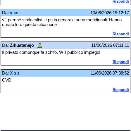
Rispondi
Da:
x su
10/06/2026 19:12:17
sì, perché sindacalisti e pa in generale sono meridionali. Hanno
creato loro questa situazione
Rispondi
Da:
Zihuatanejo_
11/06/2026 07:11:11
Il privato comunque fa schifo. W il pubblico impiego!
Rispondi
Da:
X su
11/06/2026 07:38:52
CVD
Rispondi