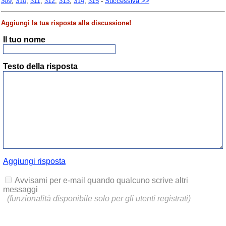
309
,
310
,
311
,
312
,
313
,
314
,
315
-
Successiva >>
Aggiungi la tua risposta alla discussione!
Il tuo nome
Testo della risposta
Aggiungi risposta
Avvisami per e-mail quando qualcuno scrive altri
messaggi
(funzionalità disponibile solo per gli utenti registrati)