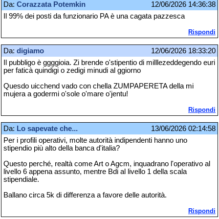
Da:
Corazzata Potemkin
12/06/2026 14:36:38
Il 99% dei posti da funzionario PA è una cagata pazzesca
Rispondi
Da:
digiamo
12/06/2026 18:33:20
Il pubbligo è ggggioia. Zi brende o'stipentio di milllezeddegendo euri
per faticà quindigi o zedigi minudi al ggiorno
Quesdo uicchend vado con chella ZUMPAPERETA della mi
mujera a godermi o'sole o'mare o'jentu!
Rispondi
Da:
Lo sapevate che...
13/06/2026 02:14:58
Per i profili operativi, molte autorità indipendenti hanno uno
stipendio più alto della banca d'italia?
Questo perché, realtà come Art o Agcm, inquadrano l'operativo al
livello 6 appena assunto, mentre Bdi al livello 1 della scala
stipendiale.
Ballano circa 5k di differenza a favore delle autorità.
Rispondi