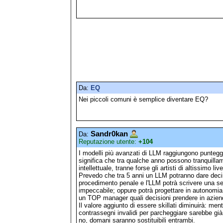
Da:
EQ
Nei piccoli comuni è semplice diventare EQ?
Sandr0kan
Da:
Reputazione utente:
+104
I modelli più avanzati di LLM raggiungono punteggi 
significa che tra qualche anno possono tranquillam
intellettuale, tranne forse gli artisti di altissimo live
Prevedo che tra 5 anni un LLM potranno dare decine
procedimento penale e l'LLM potrà scrivere una s
impeccabile; oppure potrà progettare in autonomia e
un TOP manager quali decisioni prendere in azien
Il valore aggiunto di essere skillati diminuirà: men
contrassegni invalidi per parcheggiare sarebbe già 
no, domani saranno sostituibili entrambi.