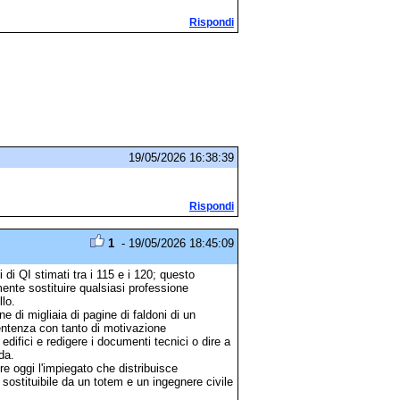
Rispondi
19/05/2026 16:38:39
Rispondi
1
- 19/05/2026 18:45:09
di QI stimati tra i 115 e i 120; questo
ente sostituire qualsiasi professione
llo.
 di migliaia di pagine di faldoni di un
entenza con tanto di motivazione
difici e redigere i documenti tecnici o dire a
da.
tre oggi l'impiegato che distribuisce
sostituibile da un totem e un ingegnere civile