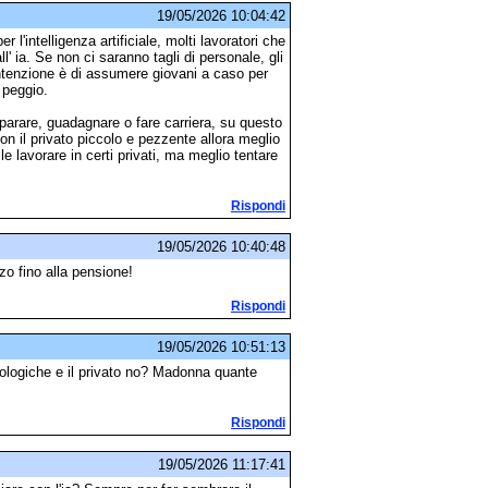
19/05/2026 10:04:42
r l'intelligenza artificiale, molti lavoratori che
l' ia. Se non ci saranno tagli di personale, gli
intenzione è di assumere giovani a caso per
 peggio.
mparare, guadagnare o fare carriera, su questo
on il privato piccolo e pezzente allora meglio
cile lavorare in certi privati, ma meglio tentare
Rispondi
19/05/2026 10:40:48
zo fino alla pensione!
Rispondi
19/05/2026 10:51:13
cnologiche e il privato no? Madonna quante
Rispondi
19/05/2026 11:17:41