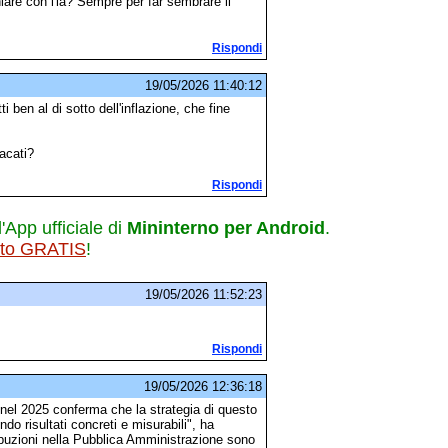
hiare con l'ia? Sempre per far sembrare il
Rispondi
19/05/2026 11:40:12
i ben al di sotto dell'inflazione, che fine
dacati?
Rispondi
l'App ufficiale di
Mininterno per Android
.
ito GRATIS
!
19/05/2026 11:52:23
Rispondi
19/05/2026 12:36:18
i nel 2025 conferma che la strategia di questo
o risultati concreti e misurabili", ha
etribuzioni nella Pubblica Amministrazione sono