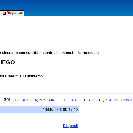
|
Registrati
alcuna responsabilità riguardo al contenuto dei messaggi.
PIEGO
oi Preferiti su Mininterno.
,
301
,
,
,
,
,
, ...,
,
,
,
,
,
-
0
302
303
304
305
306
309
310
311
312
313
314
Successiv
19/05/2026 09:47:10
Rispondi