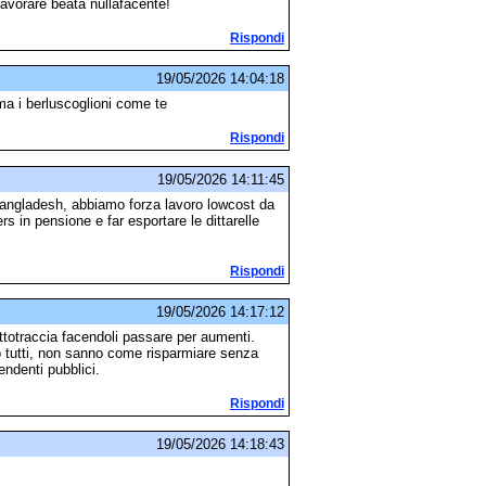
lavorare beata nullafacente!
Rispondi
19/05/2026 14:04:18
 ma i berluscoglioni come te
Rispondi
19/05/2026 14:11:45
il bangladesh, abbiamo forza lavoro lowcost da
 in pensione e far esportare le dittarelle
Rispondi
19/05/2026 14:17:12
ttotraccia facendoli passare per aumenti.
to tutti, non sanno come risparmiare senza
pendenti pubblici.
Rispondi
19/05/2026 14:18:43