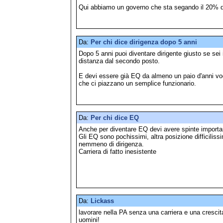
Qui abbiamo un governo che sta segando il 20% del
Da:
Per chi dice dirigenza dopo 5 anni
Dopo 5 anni puoi diventare dirigente giusto se se
distanza dal secondo posto.
E devi essere già EQ da almeno un paio d'anni vogli
che ci piazzano un semplice funzionario.
Da:
Per chi dice EQ
Anche per diventare EQ devi avere spinte importan
Gli EQ sono pochissimi, altra posizione difficilis
nemmeno di dirigenza.
Carriera di fatto inesistente
Da:
Lickass
lavorare nella PA senza una carriera e una cresci
uomini!