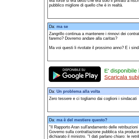
Ma forse si era detto che era solo il privato a risc
pubblico migliore di quello che è in realtà.
Da:
ma se
Zangrillo continua a mantenere i rinnovi dei contratt
faremo? Dovremo andare alla caritas?
Ma voi questi li rivotate il prossimo anno? E i sin
E' disponibile 
Scaricala sub
Da:
Un problema alla volta
Zero tessere e ci togliamo dai coglioni i sindacati
Da:
ma è del mestiere questo?
"Il Rapporto Aran sull'andamento delle retribuzion
Governo sulla contrattazione pubblica sta producend
dichiarato il ministro. "I dati parlano chiaro: le r