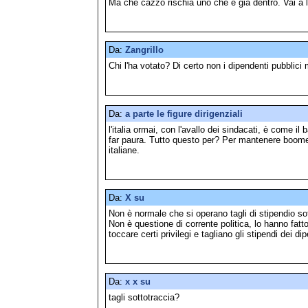
Ma che cazzo rischia uno che è già dentro. Vai a 
Da:
Zangrillo
Chi l'ha votato? Di certo non i dipendenti pubblici
Da:
a parte le figure dirigenziali
l'italia ormai, con l'avallo dei sindacati, è come 
far paura. Tutto questo per? Per mantenere boomers
italiane.
Da:
X su
Non è normale che si operano tagli di stipendio so
Non è questione di corrente politica, lo hanno fat
toccare certi privilegi e tagliano gli stipendi dei di
Da:
x x su
tagli sottotraccia?