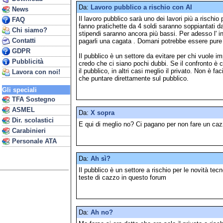
Da:
Lavoro pubblico a rischio con AI
News
Il lavoro pubblico sarà uno dei lavori più a rischio pe
FAQ
fanno pratichette da 4 soldi saranno soppiantati dal
Chi siamo?
stipendi saranno ancora più bassi. Per adesso l' 
Contatti
pagarli una cagata . Domani potrebbe essere pure
GDPR
Il pubblico è un settore da evitare per chi vuole i
Pubblicità
credo che ci siano pochi dubbi. Se il confronto è c
il pubblico, in altri casi meglio il privato. Non è fa
Lavora con noi!
che puntare direttamente sul pubblico.
Gli speciali
TFA Sostegno
ASMEL
Da:
X sopra
Dir. scolastici
E qui di meglio no? Ci pagano per non fare un caz
Carabinieri
Personale ATA
Da:
Ah sì?
Il pubblico è un settore a rischio per le novità te
teste di cazzo in questo forum
Da:
Ah no?