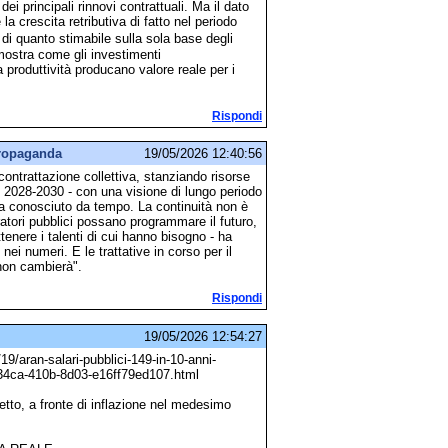
dei principali rinnovi contrattuali. Ma il dato
 la crescita retributiva di fatto nel periodo
di quanto stimabile sulla sola base degli
imostra come gli investimenti
a produttività producano valore reale per i
Rispondi
propaganda
19/05/2026 12:40:56
ontrattazione collettiva, stanziando risorse
, 2028-2030 - con una visione di lungo periodo
a conosciuto da tempo. La continuità non è
ratori pubblici possano programmare il futuro,
tenere i talenti di cui hanno bisogno - ha
i nei numeri. E le trattative in corso per il
 non cambierà".
Rispondi
19/05/2026 12:54:27
9/aran-salari-pubblici-149-in-10-anni-
-34ca-410b-8d03-e16ff79ed107.html
tto, a fronte di inflazione nel medesimo