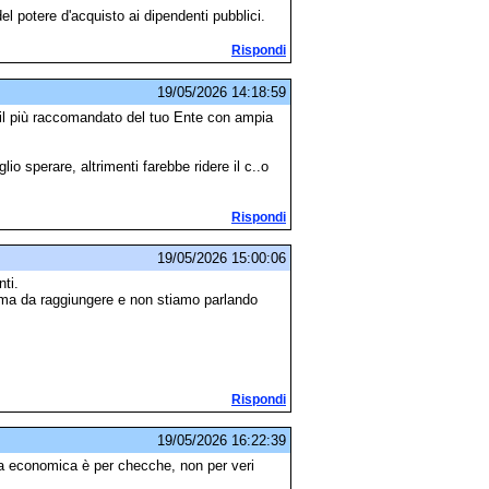
 potere d'acquisto ai dipendenti pubblici.
Rispondi
19/05/2026 14:18:59
i il più raccomandato del tuo Ente con ampia
o sperare, altrimenti farebbe ridere il c..o
Rispondi
19/05/2026 15:00:06
ti.
sima da raggiungere e non stiamo parlando
Rispondi
19/05/2026 16:22:39
ta economica è per checche, non per veri