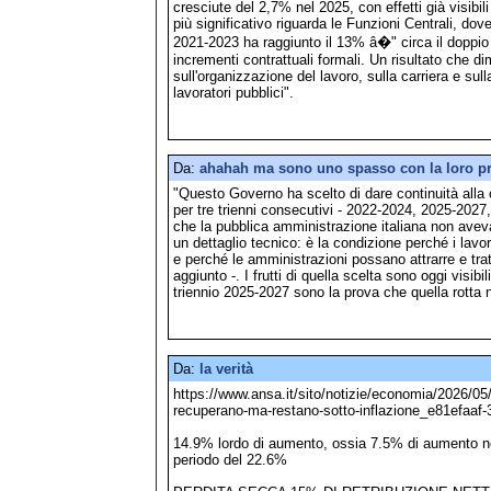
cresciute del 2,7% nel 2025, con effetti già visibili 
più significativo riguarda le Funzioni Centrali, dove
2021-2023 ha raggiunto il 13% â�" circa il doppio 
incrementi contrattuali formali. Un risultato che d
sull'organizzazione del lavoro, sulla carriera e sull
lavoratori pubblici".
Da:
ahahah ma sono uno spasso con la loro 
"Questo Governo ha scelto di dare continuità alla c
per tre trienni consecutivi - 2022-2024, 2025-2027
che la pubblica amministrazione italiana non avev
un dettaglio tecnico: è la condizione perché i lavo
e perché le amministrazioni possano attrarre e trat
aggiunto -. I frutti di quella scelta sono oggi visibil
triennio 2025-2027 sono la prova che quella rotta
Da:
la verità
https://www.ansa.it/sito/notizie/economia/2026/05/1
recuperano-ma-restano-sotto-inflazione_e81efaaf
14.9% lordo di aumento, ossia 7.5% di aumento ne
periodo del 22.6%