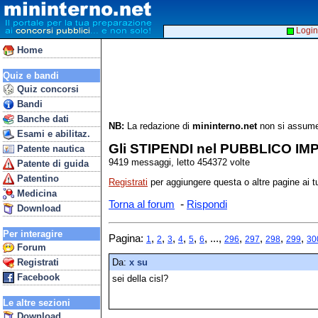
Login
Home
Quiz e bandi
Quiz concorsi
Bandi
Banche dati
NB:
La redazione di
mininterno.net
non si assume 
Esami e abilitaz.
Gli STIPENDI nel PUBBLICO IM
Patente nautica
9419 messaggi, letto 454372 volte
Patente di guida
Patentino
Registrati
per aggiungere questa o altre pagine ai tu
Medicina
-
Torna al forum
Rispondi
Download
Per interagire
Pagina:
,
,
,
,
,
, ...,
,
,
,
,
1
2
3
4
5
6
296
297
298
299
30
Forum
Registrati
Da:
x su
Facebook
sei della cisl?
Le altre sezioni
Download