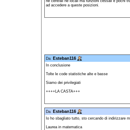
né centrali né locali ma funzioni cessali e pochi tr
ad accedere a queste posizioni.
Esteban116
Da:
In conclusione
Tolte le code statistiche alte e basse
Siamo dei privilegiati
++++LA CASTA+++
Esteban116
Da:
Io ho sbagliato tutto, sto cercando di indirizzare mi
Laurea in matematica