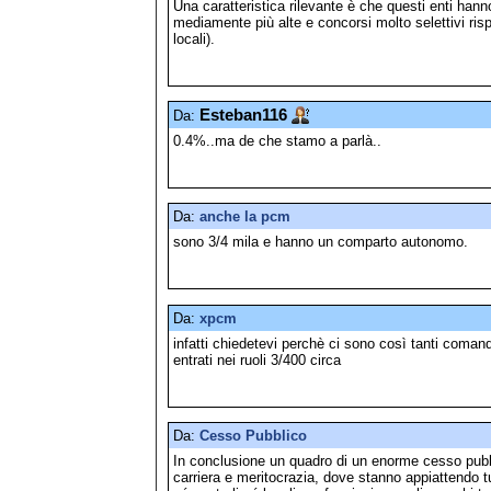
Una caratteristica rilevante è che questi enti han
mediamente più alte e concorsi molto selettivi rispe
locali).
Esteban116
Da:
0.4%..ma de che stamo a parlà..
Da:
anche la pcm
sono 3/4 mila e hanno un comparto autonomo.
Da:
xpcm
infatti chiedetevi perchè ci sono così tanti coman
entrati nei ruoli 3/400 circa
Da:
Cesso Pubblico
In conclusione un quadro di un enorme cesso pubbl
carriera e meritocrazia, dove stanno appiattendo tu