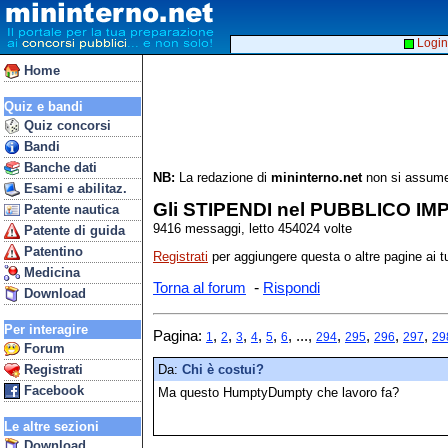
Login
Home
Quiz e bandi
Quiz concorsi
Bandi
Banche dati
NB:
La redazione di
mininterno.net
non si assume 
Esami e abilitaz.
Gli STIPENDI nel PUBBLICO IM
Patente nautica
9416 messaggi, letto 454024 volte
Patente di guida
Patentino
Registrati
per aggiungere questa o altre pagine ai tu
Medicina
-
Torna al forum
Rispondi
Download
Per interagire
Pagina:
,
,
,
,
,
, ...,
,
,
,
,
1
2
3
4
5
6
294
295
296
297
29
Forum
Registrati
Da:
Chi è costui?
Facebook
Ma questo HumptyDumpty che lavoro fa?
Le altre sezioni
Download