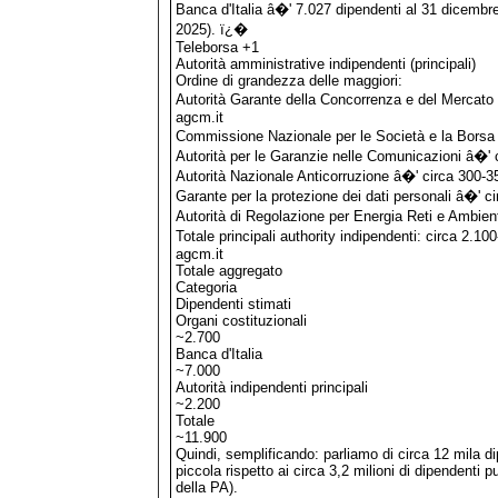
Banca d'Italia â�' 7.027 dipendenti al 31 dicembre
2025). ï¿�
Teleborsa +1
Autorità amministrative indipendenti (principali)
Ordine di grandezza delle maggiori:
Autorità Garante della Concorrenza e del Mercato
agcm.it
Commissione Nazionale per le Società e la Borsa 
Autorità per le Garanzie nelle Comunicazioni â�' 
Autorità Nazionale Anticorruzione â�' circa 300-3
Garante per la protezione dei dati personali â�' c
Autorità di Regolazione per Energia Reti e Ambien
Totale principali authority indipendenti: circa 2.1
agcm.it
Totale aggregato
Categoria
Dipendenti stimati
Organi costituzionali
~2.700
Banca d'Italia
~7.000
Autorità indipendenti principali
~2.200
Totale
~11.900
Quindi, semplificando: parliamo di circa 12 mila dip
piccola rispetto ai circa 3,2 milioni di dipendenti p
della PA).