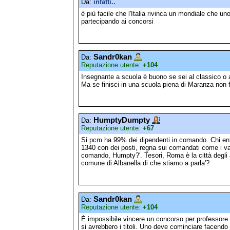
Da:
infatti..
è più facile che l'Italia rivinca un mondiale che u
partecipando ai concorsi
Sandr0kan
Da:
Reputazione utente:
+104
Insegnante a scuola è buono se sei al classico o a
Ma se finisci in una scuola piena di Maranza non f
HumptyDumpty
Da:
Reputazione utente:
+67
Si pcm ha 99% dei dipendenti in comando. Chi entra
1340 con dei posti, regna sui comandati come i val
comando, Humpty?'. Tesori, Roma è la città degli 
comune di Albanella di che stiamo a parla'?
Sandr0kan
Da:
Reputazione utente:
+104
È impossibile vincere un concorso per professore 
si avrebbero i titoli. Uno deve cominciare facendo