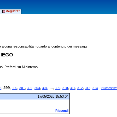
|
Registrati
alcuna responsabilità riguardo al contenuto dei messaggi.
PIEGO
oi Preferiti su Mininterno.
,
299
,
,
,
,
,
, ...,
,
,
,
,
,
-
8
300
301
302
303
304
309
310
311
312
313
314
Successiv
17/05/2026 15:53:04
Rispondi