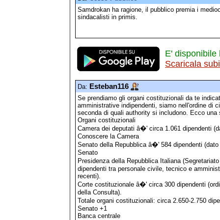
Samdrokan ha ragione, il pubblico premia i mediocr
sindacalisti in primis.
E' disponibile 
Scaricala sub
Esteban116
Da:
Se prendiamo gli organi costituzionali da te indicati
amministrative indipendenti, siamo nell'ordine di 
seconda di quali authority si includono. Ecco una 
Organi costituzionali
Camera dei deputati â�' circa 1.061 dipendenti (da
Conoscere la Camera
Senato della Repubblica â�' 584 dipendenti (dat
Senato
Presidenza della Repubblica Italiana (Segretariato
dipendenti tra personale civile, tecnico e amminist
recenti).
Corte costituzionale â�' circa 300 dipendenti (ord
della Consulta).
Totale organi costituzionali: circa 2.650-2.750 dip
Senato +1
Banca centrale