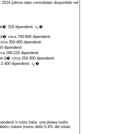
 2024 (ultimo dato consolidato disponibile nel
 â�' 318 dipendenti. ï¿�
â�' circa 700-800 dipendenti
circa 350-400 dipendenti
50 dipendenti
irca 180-220 dipendenti
te â�' circa 250-300 dipendenti
00-2.400 dipendenti. ï¿�
endenti in tutta Italia, una platea molto
ubblici italiani (meno dello 0,4% del totale