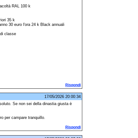
facoltà RAL 100 k
iori 35 k
l'anno 30 euro l'ora 24 k Black annuali
di classe
Rispondi
17/05/2026 20:00:34
soluto. Se non sei della dinastia giusta è
ro per campare tranquillo.
Rispondi