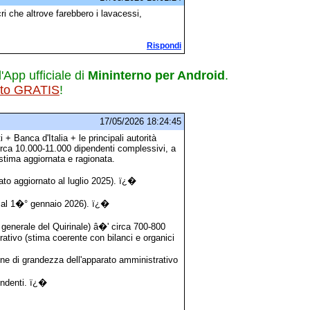
i che altrove farebbero i lavacessi,
Rispondi
l'App ufficiale di
Mininterno per Android
.
ito GRATIS
!
17/05/2026 18:24:45
 + Banca d'Italia + le principali autorità
circa 10.000-11.000 dipendenti complessivi, a
stima aggiornata e ragionata.
to aggiornato al luglio 2025). ï¿�
o al 1�° gennaio 2026). ï¿�
 generale del Quirinale) â�' circa 700-800
rativo (stima coerente con bilanci e organici
ine di grandezza dell'apparato amministrativo
endenti. ï¿�