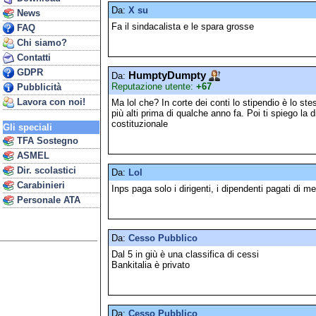
Da:
X su
News
Fa il sindacalista e le spara grosse
FAQ
Chi siamo?
Contatti
GDPR
HumptyDumpty
Da:
Reputazione utente:
+67
Pubblicità
Lavora con noi!
Ma lol che? In corte dei conti lo stipendio è lo st
più alti prima di qualche anno fa. Poi ti spiego la di
costituzionale
Gli speciali
TFA Sostegno
ASMEL
Dir. scolastici
Da:
Lol
Carabinieri
Inps paga solo i dirigenti, i dipendenti pagati di 
Personale ATA
Da:
Cesso Pubblico
Dal 5 in giù è una classifica di cessi
Bankitalia è privato
Da:
Cesso Pubblico