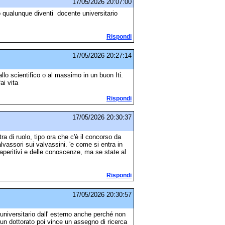
17/05/2026 20:07:00
no qualunque diventi docente universitario
Rispondi
17/05/2026 20:27:14
llo scientifico o al massimo in un buon Iti.
ai vita
Rispondi
17/05/2026 20:30:37
 di ruolo, tipo ora che c'è il concorso da
vassori sui valvassini. 'e come si entra in
aperitivi e delle conoscenze, ma se state al
Rispondi
17/05/2026 20:30:57
universitario dall' esterno anche perché non
 un dottorato poi vince un assegno di ricerca