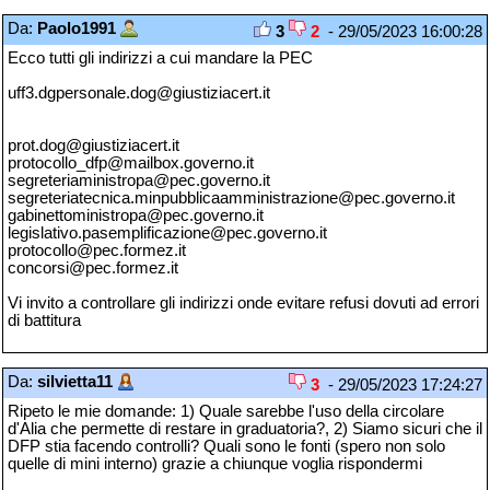
Da:
Paolo1991
3
2
- 29/05/2023 16:00:28
Ecco tutti gli indirizzi a cui mandare la PEC
uff3.dgpersonale.dog@giustiziacert.it
prot.dog@giustiziacert.it
protocollo_dfp@mailbox.governo.it
segreteriaministropa@pec.governo.it
segreteriatecnica.minpubblicaamministrazione@pec.governo.it
gabinettoministropa@pec.governo.it
legislativo.pasemplificazione@pec.governo.it
protocollo@pec.formez.it
concorsi@pec.formez.it
Vi invito a controllare gli indirizzi onde evitare refusi dovuti ad errori
di battitura
Da:
silvietta11
3
- 29/05/2023 17:24:27
Ripeto le mie domande: 1) Quale sarebbe l'uso della circolare
d'Alia che permette di restare in graduatoria?, 2) Siamo sicuri che il
DFP stia facendo controlli? Quali sono le fonti (spero non solo
quelle di mini interno) grazie a chiunque voglia rispondermi