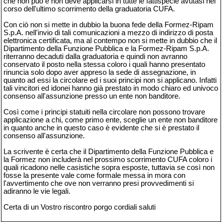
che non può e non deve applicarsi in tutte le fattispecie avutasi nel
corso dell'ultimo scorrimento della graduatoria CUFA.
Con ciò non si mette in dubbio la buona fede della Formez-Ripam
S.p.A. nell'invio di tali comunicazioni a mezzo di indirizzo di posta
elettronica certificata, ma al contempo non si mette in dubbio che il
Dipartimento della Funzione Pubblica e la Formez-Ripam S.p.A.
riterranno decaduti dalla graduatoria e quindi non avranno
conservato il posto nella stessa coloro i quali hanno presentato
rinuncia solo dopo aver appreso la sede di assegnazione, in
quanto ad essi la circolare ed i suoi principi non si applicano. Infatti
tali vincitori ed idonei hanno già prestato in modo chiaro ed univoco
consenso all'assunzione presso un ente non banditore.
Così come i principi statuiti nella circolare non possono trovare
applicazione a chi, come primo ente, sceglie un ente non banditore
in quanto anche in questo caso è evidente che si è prestato il
consenso all'assunzione.
La scrivente è certa che il Dipartimento della Funzione Pubblica e
la Formez non includerà nel prossimo scorrimento CUFA coloro i
quali ricadono nelle casistiche sopra esposte, tuttavia se così non
fosse la presente vale come formale messa in mora con
l'avvertimento che ove non verranno presi provvedimenti si
adiranno le vie legali.
Certa di un Vostro riscontro porgo cordiali saluti