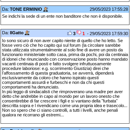
Da:
TONE ERMINIO
29/05/2023 17:55:28
Se indichi la sede di un ente non banditore che non è disponibile.
Da:
IlGatto
3
1
- 29/05/2023 17:59:30
Io sono sicuro di non aver capito niente di quello che ho letto. Se
fosse vero ciò che ho capito qui sul forum (la circolare sarebbe
stata utilizzata strumentalmente al solo fine di avere un posto da
funzionario ministeriale sotto casa, prima da pochi, poi da centinaia
di idonei che rinunciando con conservazione posto hanno mandato
vacanti centinaia di posti e fatto svolgere infruttuosamente
procedure laboriose: e.g. scorrimento Giustizia) direi che
l'affossamento di questa graduatoria, se avverrà, dipenderà
esclusivamente da coloro che hanno ispirato questi
comportamenti assurdi e furbeschi e non da chi questi
comportamenti ha denunciato.
In più leggo di sindacalisti che rimproverano una madre per aver
detto che andrebbe in capo al mondo per un lavoro onesto che
consentirebbe di far crescere i figli e si vantano della "furbata"
descritta sopra e l rivendicano come una propria idea e trasecolo...
Non so spero che ci siano controlli, a tutti i livelli, anche penali
qualora ne ricorrano gli estremi...