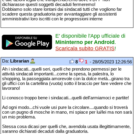
dichiarasse questi soggetti decaduti fermeremo!
Dobbiamo solo stare lontani dai sindacati tutti che vogliono far
scadere questa graduatoria per avvantaggiare gli assistenti
amministrativi loro iscritti con le progressioni interne
E' disponibile l'App ufficiale di
Mininterno per Android
.
Scaricala subito GRATIS
!
Da:
Librarian
8
1
- 28/05/2023 12:26:56
Ah i sindacati...quelli seri, quelli che prendono permessi per le
attività sindacali importanti...come la spesa, la palestra, lo
shopping, la passeggiata amorevole con la dolce metà...girano tra
gli uffici con la cartellina (vuota) sotto il braccio per fare vedere che
lavorano!
Li conosco troppo bene i sindacati...quelli dell'armiamoci e partite!
Ad ogni modo...chi vuole usi pure la circolare....quando si troverà
con un pugno di mosche in mano, mi spiace per lui/lei ma non sarà
un mio problema.
Stessa cosa dicasi per quelli che, avendola usata illegittimamente,
saranno dichiarati decaduti dalla graduatoria.