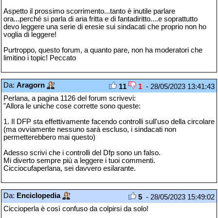
Aspetto il prossimo scorrimento...tanto è inutile parlare
ora...perché si parla di aria fritta e di fantadiritto....e soprattutto
devo leggere una serie di eresie sui sindacati che proprio non ho
voglia di leggere!
Purtroppo, questo forum, a quanto pare, non ha moderatori che
limitino i topic! Peccato
Da:
Aragorn
11
1
- 28/05/2023 13:41:43
Perlana, a pagina 1126 del forum scrivevi:
"Allora le uniche cose corrette sono queste:
1. Il DFP sta effettivamente facendo controlli sull'uso della circolare
(ma ovviamente nessuno sarà escluso, i sindacati non
permetterebbero mai questo)
Adesso scrivi che i controlli del Dfp sono un falso.
Mi diverto sempre più a leggere i tuoi commenti.
Cicciocufaperlana, sei davvero esilarante.
Da:
Enciclopedia
5
- 28/05/2023 15:49:02
Ciccioperla è così confuso da colpirsi da solo!