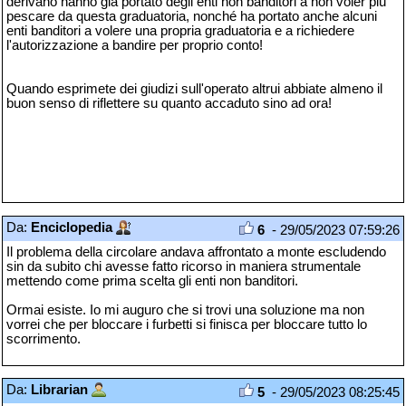
derivano hanno già portato degli enti non banditori a non voler più
pescare da questa graduatoria, nonché ha portato anche alcuni
enti banditori a volere una propria graduatoria e a richiedere
l'autorizzazione a bandire per proprio conto!
Quando esprimete dei giudizi sull'operato altrui abbiate almeno il
buon senso di riflettere su quanto accaduto sino ad ora!
Da:
Enciclopedia
6
- 29/05/2023 07:59:26
Il problema della circolare andava affrontato a monte escludendo
sin da subito chi avesse fatto ricorso in maniera strumentale
mettendo come prima scelta gli enti non banditori.
Ormai esiste. Io mi auguro che si trovi una soluzione ma non
vorrei che per bloccare i furbetti si finisca per bloccare tutto lo
scorrimento.
Da:
Librarian
5
- 29/05/2023 08:25:45