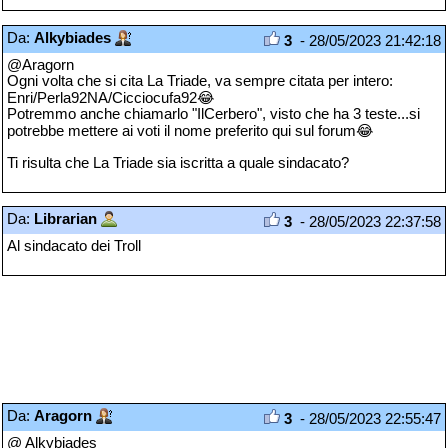
Da:
Alkybiades
3
- 28/05/2023 21:42:18
@Aragorn
Ogni volta che si cita La Triade, va sempre citata per intero:
Enri/Perla92NA/Cicciocufa92😂
Potremmo anche chiamarlo "IlCerbero", visto che ha 3 teste...si
potrebbe mettere ai voti il nome preferito qui sul forum😂
Ti risulta che La Triade sia iscritta a quale sindacato?
Da:
Librarian
3
- 28/05/2023 22:37:58
Al sindacato dei Troll
Da:
Aragorn
3
- 28/05/2023 22:55:47
@ Alkybiades