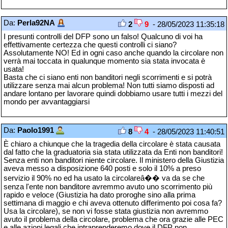
Da:
Perla92NA
2
9
- 28/05/2023 11:35:18
I presunti controlli del DFP sono un falso! Qualcuno di voi ha
effettivamente certezza che questi controlli ci siano?
Assolutamente NO! Ed in ogni caso anche quando la circolare non
verrà mai toccata in qualunque momento sia stata invocata è
usata!
Basta che ci siano enti non banditori negli scorrimenti e si potrà
utilizzare senza mai alcun problema! Non tutti siamo disposti ad
andare lontano per lavorare quindi dobbiamo usare tutti i mezzi del
mondo per avvantaggiarsi
Da:
Paolo1991
8
4
- 28/05/2023 11:40:51
È chiaro a chiunque che la tragedia della circolare è stata causata
dal fatto che la graduatoria sia stata utilizzata da Enti non banditori!
Senza enti non banditori niente circolare. Il ministero della Giustizia
aveva messo a disposizione 640 posti e solo il 10% a preso
servizio il 90% no ed ha usato la circolareâ�� va da se che
senza l'ente non banditore avremmo avuto uno scorrimento più
rapido e veloce (Giustizia ha dato proroghe sino alla prima
settimana di maggio e chi aveva ottenuto differimento poi cosa fa?
Usa la circolare), se non vi fosse stata giustizia non avremmo
avuto il problema della circolare, problema che ora grazie alle PEC
e alle azioni legali che intraprenderemo dove il DFP non