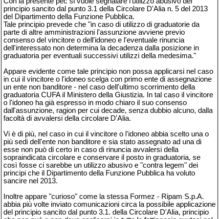
Con la presente pec si vuole segnalare l'utilizzo abusivo del
principio sancito dal punto 3.1 della Circolare D'Alia n. 5 del 2013
del Dipartimento della Funzione Pubblica.
Tale principio prevede che "in caso di utilizzo di graduatorie da
parte di altre amministrazioni l'assunzione avviene previo
consenso del vincitore o dell'idoneo e l'eventuale rinuncia
dell'interessato non determina la decadenza dalla posizione in
graduatoria per eventuali successivi utilizzi della medesima."
Appare evidente come tale principio non possa applicarsi nel caso
in cui il vincitore o l'idoneo scelga con primo ente di assegnazione
un ente non banditore - nel caso dell'ultimo scorrimento della
graduatoria CUFA il Ministero della Giustizia. In tal caso il vincitore
o l'idoneo ha già espresso in modo chiaro il suo consenso
dall'assunzione, ragion per cui decade, senza dubbio alcuno, dalla
facoltà di avvalersi della circolare D'Alia.
Vi è di più, nel caso in cui il vincitore o l'idoneo abbia scelto una o
più sedi dell'ente non banditore e sia stato assegnato ad una di
esse non può di certo in caso di rinuncia avvalersi della
sopraindicata circolare e conservare il posto in graduatoria, se
così fosse ci sarebbe un utilizzo abusivo e "contra legem" dei
principi che il Dipartimento della Funzione Pubblica ha voluto
sancire nel 2013.
Inoltre appare "curioso" come la stessa Formez - Ripam S.p.A.
abbia più volte inviato comunicazioni circa la possibile applicazione
del principio sancito dal punto 3.1. della Circolare D'Alia, principio