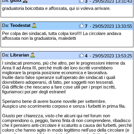
Da:
giuxx
3
- 29/05/2023 13:31:43
graduatoria boicottata e affossata, qui si voleva arrivare.
Da:
Teodestat
7
- 29/05/2023 13:33:55
Per colpa dei sindacati, tutta colpa loro!!!! La circolare andava
affossata non la graduatoria, maledetti
Da:
Librarian
4
- 29/05/2023 13:53:25
I sindacati premono, più che altro, per le progressioni interne da
Area II ad Area III, perché molti dei loro iscritti vorrebbero
migliorare la propria posizione economica e lavorativa.
Inutile darsi false speranze sull'operato dei sindacati i quali
dovrebbero adoperarsi, di fatto, per soggetti non tesserati.
Già difficile che riescano a fare cose utili per i propri iscritti,
figuriamoci poi per degli estranei!
Speriamo bene di avere buone novelle per settembre.
Auspico uno scorrimento corposo e senza i furbetti in prima fila.
Giusto per chiarezza, visto che alcuni qui nel forum non
comprendono o, peggio, fanno finta di non comprendere, ribadisco
che il pensiero anti-circolare è scaturito a causa dei furbetti, perché
coloro che hanno agito in modo legittimo nell'uso della circolare (e