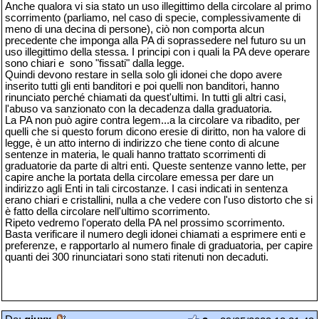
Anche qualora vi sia stato un uso illegittimo della circolare al primo
scorrimento (parliamo, nel caso di specie, complessivamente di
meno di una decina di persone), ciò non comporta alcun
precedente che imponga alla PA di soprassedere nel futuro su un
uso illegittimo della stessa. I principi con i quali la PA deve operare
sono chiari e sono "fissati" dalla legge.
Quindi devono restare in sella solo gli idonei che dopo avere
inserito tutti gli enti banditori e poi quelli non banditori, hanno
rinunciato perché chiamati da quest'ultimi. In tutti gli altri casi,
l'abuso va sanzionato con la decadenza dalla graduatoria.
La PA non può agire contra legem...a la circolare va ribadito, per
quelli che si questo forum dicono eresie di diritto, non ha valore di
legge, è un atto interno di indirizzo che tiene conto di alcune
sentenze in materia, le quali hanno trattato scorrimenti di
graduatorie da parte di altri enti. Queste sentenze vanno lette, per
capire anche la portata della circolare emessa per dare un
indirizzo agli Enti in tali circostanze. I casi indicati in sentenza
erano chiari e cristallini, nulla a che vedere con l'uso distorto che si
è fatto della circolare nell'ultimo scorrimento.
Ripeto vedremo l'operato della PA nel prossimo scorrimento.
Basta verificare il numero degli idonei chiamati a esprimere enti e
preferenze, e rapportarlo al numero finale di graduatoria, per capire
quanti dei 300 rinunciatari sono stati ritenuti non decaduti.