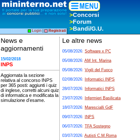
>
Concorsi
>
Forum
>
Bandi/G.U.
Login
|
Registrati
News e
Le altre news
aggiornamenti
05/08/2026
:
Software x PC
15/02/2018
05/08/2026
:
AM Int. Marina
INPS
05/08/2026
:
Vigili del Fuoco
Aggiornata la sezione
02/08/2026
:
Informatici INPS
relativa al concorso INPS
per 365 posti: aggiunti i quiz
28/07/2026
:
Informatici INPS
di inglese, corretti alcuni quiz
di informatica e modificata la
23/07/2026
:
Infermieri Basilicata
simulazione d'esame.
18/07/2026
:
Marescialli GdF
09/07/2026
:
INPS
06/07/2026
:
TFA Sostegno
03/07/2026
:
Autisti C.M.Roma