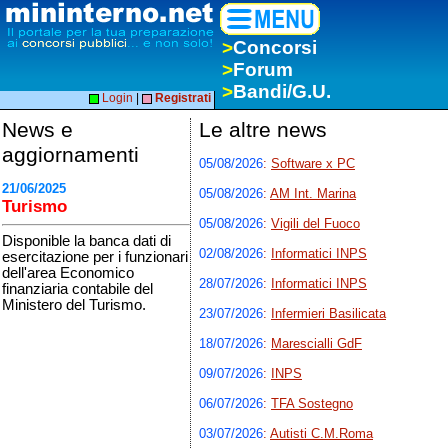
>
Concorsi
>
Forum
>
Bandi/G.U.
Login
|
Registrati
News e
Le altre news
aggiornamenti
05/08/2026
:
Software x PC
21/06/2025
05/08/2026
:
AM Int. Marina
Turismo
05/08/2026
:
Vigili del Fuoco
Disponible la banca dati di
02/08/2026
:
Informatici INPS
esercitazione per i funzionari
dell'area Economico
28/07/2026
:
Informatici INPS
finanziaria contabile del
Ministero del Turismo.
23/07/2026
:
Infermieri Basilicata
18/07/2026
:
Marescialli GdF
09/07/2026
:
INPS
06/07/2026
:
TFA Sostegno
03/07/2026
:
Autisti C.M.Roma