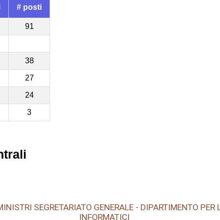
i
# posti
91
38
27
24
3
trali
INISTRI SEGRETARIATO GENERALE - DIPARTIMENTO PER L
INFORMATICI