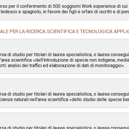
corso per il conferimento di 500 soggiorni Work experience di cui 
 tedesco e spagnolo, in favore dei figli e orfani di iscritti e di
ALE PER LA RICERCA SCIENTIFICA E TECNOLOGICA APPLI
a di studio per titolari di laurea specialistica, o laurea conseg
'area scientifica «dell'introduzione di specie non indigene, media
ti: analisi dei traffici ed elaborazione di dati di monitoraggio».
a di studio per titolari di laurea specialistica, o laurea conseg
ienze naturali nell'area scientifica «dello studio delle specie b
a di studio per titolari di laurea specialistica, o laurea conseg