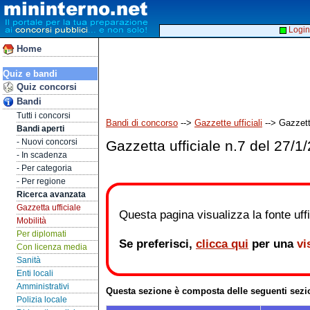
Login
Home
Quiz e bandi
Quiz concorsi
Bandi
Tutti i concorsi
Bandi di concorso
-->
Gazzette ufficiali
--> Gazzetta
Bandi aperti
- Nuovi concorsi
Gazzetta ufficiale n.7 del 27/1
- In scadenza
- Per categoria
- Per regione
Ricerca avanzata
Gazzetta ufficiale
Questa pagina visualizza la fonte uffic
Mobilità
Per diplomati
Se preferisci,
clicca qui
per una
vi
Con licenza media
Sanità
Enti locali
Amministrativi
Questa sezione è composta delle seguenti sezi
Polizia locale