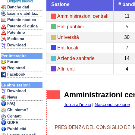
Dirigenti medici
Sezione
# band
Banche dati
Esami e abilitaz.
Amministrazioni centrali
11
Patente nautica
Patente di guida
Enti pubblici
5
Patentino
Università
30
Medicina
Download
Enti locali
7
Per interagire
Aziende sanitarie
14
Forum
Registrati
Altri enti
4
Facebook
Le altre sezioni
Download
Amministrazioni cen
News
FAQ
Torna all'inizio
|
Nascondi sezione
Chi siamo?
Contatti
GDPR
PRESIDENZA DEL CONSIGLIO DEI M
Pubblicità