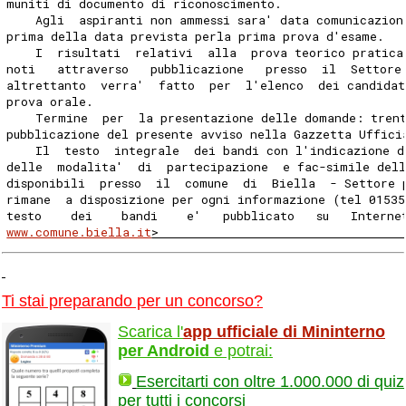
muniti di documento di riconoscimento.
    Agli  aspiranti non ammessi sara' data comunicazion
prima della data prevista perla prima prova d'esame.
    I  risultati  relativi  alla  prova teorico pratica
noti   attraverso   pubblicazione   presso  il  Settore
altrettanto  verra'  fatto  per  l'elenco  dei candidat
prova orale.
    Termine  per  la presentazione delle domande: tren
pubblicazione del presente avviso nella Gazzetta Uffici
    Il  testo  integrale  dei bandi con l'indicazione d
delle  modalita'  di  partecipazione  e fac-simile del
disponibili  presso  il  comune  di  Biella  - Settore 
rimane  a disposizione per ogni informazione (tel 01535
testo    dei    bandi    e'   pubblicato   su   Interne
www.comune.biella.it
>                                  
Ti stai preparando per un concorso?
Scarica l'
app ufficiale di Mininterno
per Android
e potrai:
Esercitarti con oltre 1.000.000 di quiz
per tutti i concorsi