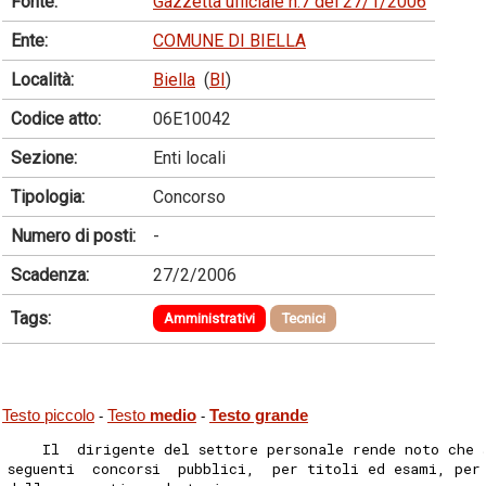
Fonte:
Gazzetta ufficiale n.7 del 27/1/2006
Ente:
COMUNE DI BIELLA
Località:
Biella
(
BI
)
Codice atto:
06E10042
Sezione:
Enti locali
Tipologia:
Concorso
Numero di posti:
-
Scadenza:
27/2/2006
Tags:
Amministrativi
Tecnici
Testo piccolo
Testo
medio
Testo grande
-
-
    Il  dirigente del settore personale rende noto che 
seguenti  concorsi  pubblici,  per titoli ed esami, per