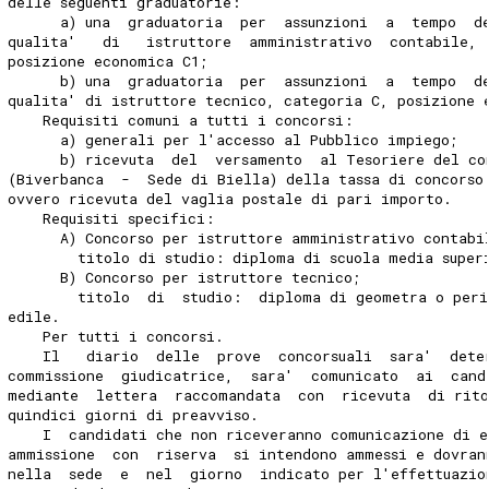
delle seguenti graduatorie:
      a) una  graduatoria  per  assunzioni  a  tempo  d
qualita'   di   istruttore  amministrativo  contabile, 
posizione economica C1;
      b) una  graduatoria  per  assunzioni  a  tempo  d
qualita' di istruttore tecnico, categoria C, posizione 
    Requisiti comuni a tutti i concorsi:
      a) generali per l'accesso al Pubblico impiego;
      b) ricevuta  del  versamento  al Tesoriere del co
(Biverbanca  -  Sede di Biella) della tassa di concorso
ovvero ricevuta del vaglia postale di pari importo.
    Requisiti specifici:
      A) Concorso per istruttore amministrativo contabi
        titolo di studio: diploma di scuola media super
      B) Concorso per istruttore tecnico;
        titolo  di  studio:  diploma di geometra o peri
edile.
    Per tutti i concorsi.
    Il   diario  delle  prove  concorsuali  sara'  dete
commissione  giudicatrice,  sara'  comunicato  ai  cand
mediante  lettera  raccomandata  con  ricevuta  di rit
quindici giorni di preavviso.
    I  candidati che non riceveranno comunicazione di e
ammissione  con  riserva  si intendono ammessi e dovran
nella  sede  e  nel  giorno  indicato per l'effettuazio