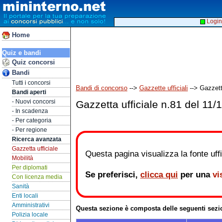
Login
Home
Quiz e bandi
Quiz concorsi
Bandi
Tutti i concorsi
Bandi di concorso
-->
Gazzette ufficiali
--> Gazzett
Bandi aperti
- Nuovi concorsi
Gazzetta ufficiale n.81 del 11/
- In scadenza
- Per categoria
- Per regione
Ricerca avanzata
Gazzetta ufficiale
Questa pagina visualizza la fonte uffic
Mobilità
Per diplomati
Se preferisci,
clicca qui
per una
vi
Con licenza media
Sanità
Enti locali
Amministrativi
Questa sezione è composta delle seguenti sezi
Polizia locale