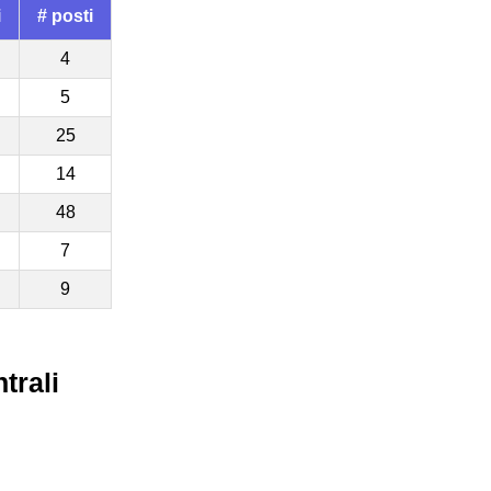
i
# posti
4
5
25
14
48
7
9
trali