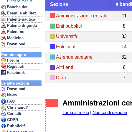
Dirigenti medici
Sezione
# band
Banche dati
Esami e abilitaz.
Amministrazioni centrali
11
Patente nautica
Patente di guida
Enti pubblici
8
Patentino
Università
33
Medicina
Download
Enti locali
14
Per interagire
Aziende sanitarie
32
Forum
Registrati
Altri enti
6
Facebook
Diari
7
Le altre sezioni
Download
News
Amministrazioni cen
FAQ
Chi siamo?
Torna all'inizio
|
Nascondi sezione
Contatti
GDPR
Pubblicità