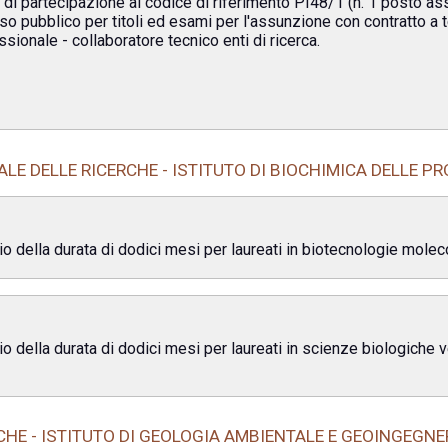
i di partecipazione al codice di riferimento PI48/1 (n. 1 posto asse
so pubblico per titoli ed esami per l'assunzione con contratto a
ssionale - collaboratore tecnico enti di ricerca.
LE DELLE RICERCHE - ISTITUTO DI BIOCHIMICA DELLE PR
 della durata di dodici mesi per laureati in biotecnologie molecol
io della durata di dodici mesi per laureati in scienze biologiche
CHE - ISTITUTO DI GEOLOGIA AMBIENTALE E GEOINGEGN