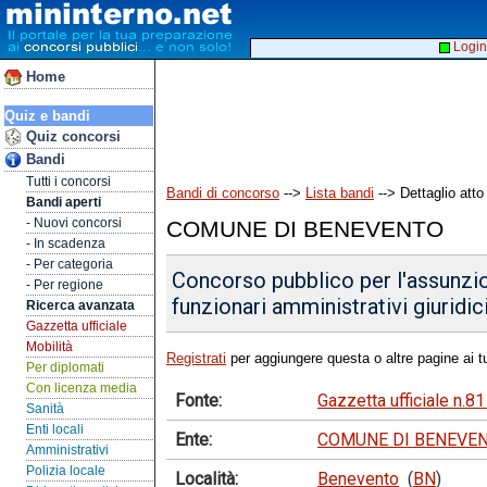
Login
Home
Quiz e bandi
Quiz concorsi
Bandi
Tutti i concorsi
Bandi di concorso
-->
Lista bandi
--> Dettaglio atto
Bandi aperti
- Nuovi concorsi
COMUNE DI BENEVENTO
- In scadenza
- Per categoria
Concorso pubblico per l'assunzi
- Per regione
funzionari amministrativi giuridici
Ricerca avanzata
Gazzetta ufficiale
Mobilità
Registrati
per aggiungere questa o altre pagine ai tu
Per diplomati
Con licenza media
Fonte:
Gazzetta ufficiale n.
Sanità
Enti locali
Ente:
COMUNE DI BENEVE
Amministrativi
Polizia locale
Località:
Benevento
(
BN
)