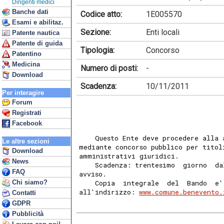
Dirigenti medici
Banche dati
Codice atto:
1E005570
Esami e abilitaz.
Sezione:
Enti locali
Patente nautica
Patente di guida
Tipologia:
Concorso
Patentino
Medicina
Numero di posti:
-
Download
Scadenza:
10/11/2011
Per interagire
Forum
Registrati
Facebook
    Questo Ente deve procedere alla 
Le altre sezioni
mediante concorso pubblico per titol
Download
amministrativi giuridici. 
News
    Scadenza: trentesimo  giorno  da
FAQ
avviso. 
Chi siamo?
    Copia  integrale  del  Bando  e'
all'indirizzo: 
www.comune.benevento.
Contatti
GDPR
Pubblicità