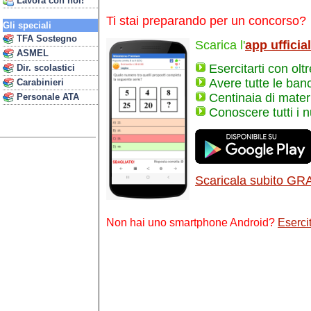
Lavora con noi!
Ti stai preparando per un concorso?
Gli speciali
TFA Sostegno
Scarica l'
app ufficia
ASMEL
Esercitarti con olt
Dir. scolastici
Avere tutte le ban
Carabinieri
Centinaia di materi
Personale ATA
Conoscere tutti i 
Scaricala subito GR
Non hai uno smartphone Android?
Esercit