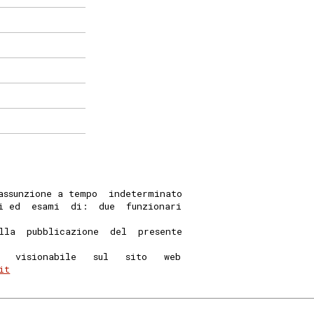
assunzione a tempo  indeterminato
i ed  esami  di:  due  funzionari
lla  pubblicazione  del  presente
   visionabile   sul   sito   web
it