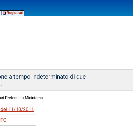
|
Registrati
one a tempo indeterminato di due
.
oi Preferiti su Mininterno.
81 del 11/10/2011
NTO