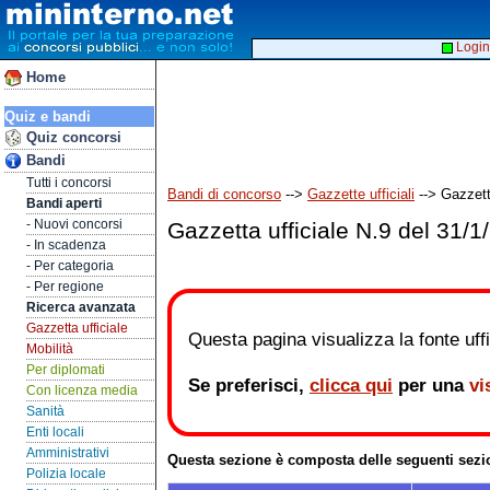
Login
Home
Quiz e bandi
Quiz concorsi
Bandi
Tutti i concorsi
Bandi di concorso
-->
Gazzette ufficiali
--> Gazzett
Bandi aperti
- Nuovi concorsi
Gazzetta ufficiale N.9 del 31/1
- In scadenza
- Per categoria
- Per regione
Ricerca avanzata
Gazzetta ufficiale
Questa pagina visualizza la fonte uffic
Mobilità
Per diplomati
Se preferisci,
clicca qui
per una
vi
Con licenza media
Sanità
Enti locali
Amministrativi
Questa sezione è composta delle seguenti sezi
Polizia locale