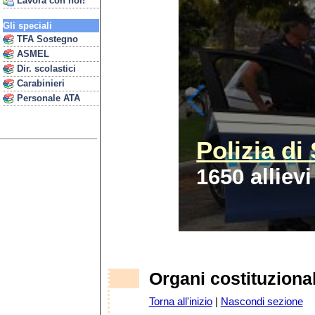
Lavora con noi!
Gli speciali
TFA Sostegno
ASMEL
Dir. scolastici
Carabinieri
Personale ATA
Polizia di
1650 allievi
Organi costituzional
Torna all'inizio
|
Nascondi sezione