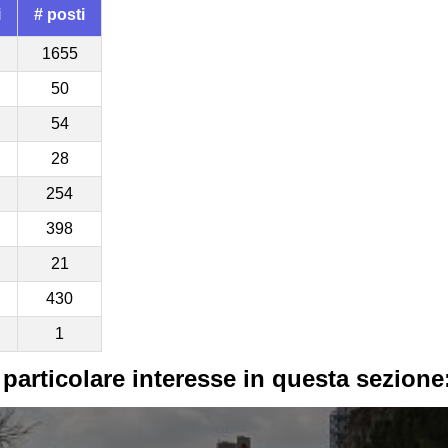
i
# posti
1655
50
54
28
254
398
21
430
1
 particolare interesse in questa sezione