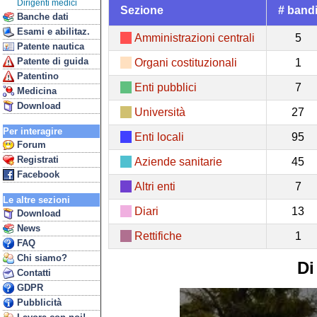
Dirigenti medici
Sezione
# band
Banche dati
Esami e abilitaz.
Amministrazioni centrali
5
Patente nautica
Patente di guida
Organi costituzionali
1
Patentino
Enti pubblici
7
Medicina
Download
Università
27
Per interagire
Enti locali
95
Forum
Registrati
Aziende sanitarie
45
Facebook
Altri enti
7
Le altre sezioni
Diari
13
Download
News
Rettifiche
1
FAQ
Chi siamo?
Di
Contatti
GDPR
Pubblicità