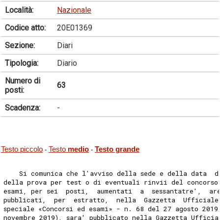
Località:
Nazionale
Codice atto:
20E01369
Sezione:
Diari
Tipologia:
Diario
Numero di
63
posti:
Scadenza:
-
Testo piccolo
Testo
medio
Testo grande
-
-
    Si comunica che l'avviso della sede e della data  d
della prova per test o di eventuali rinvii del concorso
esami, per sei  posti,  aumentati  a  sessantatre',  ar
pubblicati,  per  estratto,  nella  Gazzetta  Ufficiale
speciale «Concorsi ed esami» - n. 68 del 27 agosto 2019
novembre 2019), sara' pubblicato nella Gazzetta Ufficia