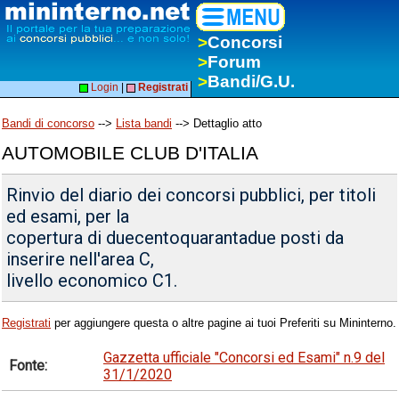
>
Concorsi
>
Forum
>
Bandi/G.U.
Login
|
Registrati
Bandi di concorso
-->
Lista bandi
--> Dettaglio atto
AUTOMOBILE CLUB D'ITALIA
Rinvio del diario dei concorsi pubblici, per titoli
ed esami, per la
copertura di duecentoquarantadue posti da
inserire nell'area C,
livello economico C1.
Registrati
per aggiungere questa o altre pagine ai tuoi Preferiti su Mininterno.
Gazzetta ufficiale "Concorsi ed Esami" n.9 del
Fonte:
31/1/2020