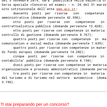
del 5 novembre 2019, sara' pubblicata nella Gazzetta Uf
Serie speciale «Concorsi ed esami» - n. 26 del 31 marzo
sito istituzionale dell'ente 
www.aci.it
: 
      duecento  posti  per  risorse   con   competenze 
amministrativa (domande pervenute 42.596); 
      otto  posti  per  risorse  con   competenze   in 
contrattualistica pubblica (domande pervenute 15.420); 
      otto posti per risorse con competenze in materia 
controllo di gestione (domande pervenute 8.767); 
      quattro posti per risorse con  competenze  in  ma
comunication e social media (domande pervenute 7.639); 
      quattro posti per risorse con competenze in mater
di fondi europei (domande pervenute 14.202); 
      cinque  posti  per  risorse  con  competenze  in 
contabilita' pubblica (domande pervenute 8.150); 
      dieci posti per risorse con competenze in materia
organizzazione e processi amministrativi (domande perve
      tre posti per risorse con competenze in  materia 
del turismo e di turismo nel settore  automotive  (doma
3.196). 
Ti stai preparando per un concorso?