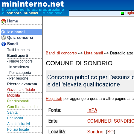
Login
Home
Quiz e bandi
Quiz concorsi
Bandi
Tutti i concorsi
Bandi di concorso
-->
Lista bandi
--> Dettaglio atto
Bandi aperti
- Nuovi concorsi
COMUNE DI SONDRIO
- In scadenza
- Per categoria
Concorso pubblico per l'assunzion
- Per regione
e dell'elevata qualificazione
Ricerca avanzata
Gazzetta ufficiale
Mobilità
Registrati
per aggiungere questa o altre pagine ai tu
Per diplomati
Con licenza media
Fonte:
InPA
Sanità
Enti locali
Ente:
COMUNE DI SONDRI
Amministrativi
Polizia locale
Località:
Sondrio
(
SO
)