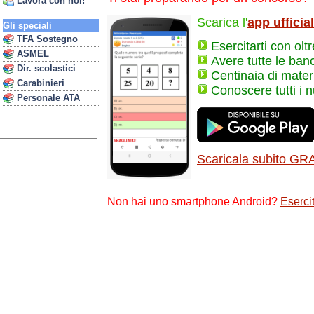
Lavora con noi!
Scarica l'
app ufficia
Gli speciali
TFA Sostegno
Esercitarti con olt
ASMEL
Avere tutte le ban
Dir. scolastici
Centinaia di materi
Carabinieri
Conoscere tutti i 
Personale ATA
Scaricala subito GR
Non hai uno smartphone Android?
Esercit