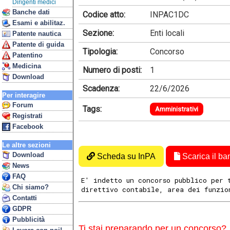
Dirigenti medici
Banche dati
Codice atto:
INPAC1DC
Esami e abilitaz.
Sezione:
Enti locali
Patente nautica
Patente di guida
Tipologia:
Concorso
Patentino
Medicina
Numero di posti:
1
Download
Scadenza:
22/6/2026
Per interagire
Forum
Tags:
Amministrativi
Registrati
Facebook
Le altre sezioni
Download
Scheda su InPA
Scarica il ba
News
FAQ
E' indetto un concorso pubblico per 
Chi siamo?
direttivo contabile, area dei funzio
Contatti
GDPR
Pubblicità
Ti stai preparando per un concorso?