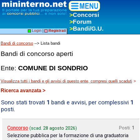
>
Concorsi
>
Forum
>
Bandi/G.U.
Login
|
Registrati
Bandi di concorso
--> Lista bandi
Bandi di concorso aperti
Ente:
COMUNE DI SONDRIO
Visualizza tutti i bandi e gli avvisi di questo ente, compresi quelli scaduti
>
Ricerca avanzata >
Sono stati trovati
1
bandi e avvisi, per complessivi
1
posti.
Concorso
Posti:
1
(scad.
28 agosto 2026
)
Selezione pubblica per la formazione di una graduatoria