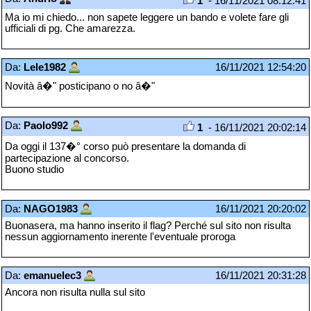
1
- 16/11/2021 08:12:41
Ma io mi chiedo... non sapete leggere un bando e volete fare gli
ufficiali di pg. Che amarezza.
Da:
Lele1982
16/11/2021 12:54:20
Novità â�" posticipano o no â�"
Da:
Paolo992
1
- 16/11/2021 20:02:14
Da oggi il 137�° corso può presentare la domanda di
partecipazione al concorso.
Buono studio
Da:
NAGO1983
16/11/2021 20:20:02
Buonasera, ma hanno inserito il flag? Perché sul sito non risulta
nessun aggiornamento inerente l'eventuale proroga
Da:
emanuelec3
16/11/2021 20:31:28
Ancora non risulta nulla sul sito