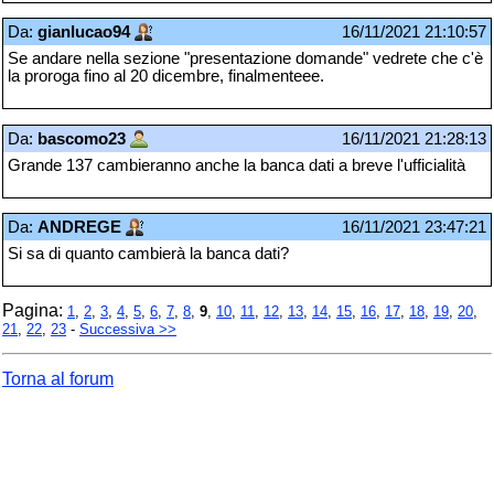
Da:
gianlucao94
16/11/2021 21:10:57
Se andare nella sezione "presentazione domande" vedrete che c'è
la proroga fino al 20 dicembre, finalmenteee.
Da:
bascomo23
16/11/2021 21:28:13
Grande 137 cambieranno anche la banca dati a breve l'ufficialità
Da:
ANDREGE
16/11/2021 23:47:21
Si sa di quanto cambierà la banca dati?
Pagina:
1
,
2
,
3
,
4
,
5
,
6
,
7
,
8
,
9
,
10
,
11
,
12
,
13
,
14
,
15
,
16
,
17
,
18
,
19
,
20
,
21
,
22
,
23
-
Successiva >>
Torna al forum