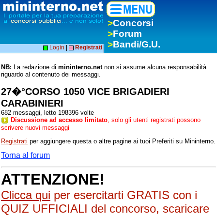
>
Concorsi
>
Forum
>
Bandi/G.U.
Login
|
Registrati
NB:
La redazione di
mininterno.net
non si assume alcuna responsabilità
riguardo al contenuto dei messaggi.
27�°CORSO 1050 VICE BRIGADIERI
CARABINIERI
682 messaggi, letto 198396 volte
Discussione ad accesso limitato
, solo gli utenti registrati possono
scrivere nuovi messaggi
Registrati
per aggiungere questa o altre pagine ai tuoi Preferiti su Mininterno.
Torna al forum
ATTENZIONE!
Clicca qui
per esercitarti GRATIS con i
QUIZ UFFICIALI del concorso, scaricare