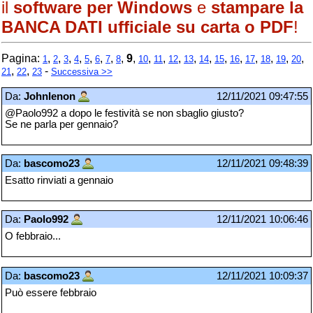
il
software per Windows
e
stampare la
BANCA DATI ufficiale su carta o PDF
!
Pagina:
,
,
,
,
,
,
,
,
9
,
,
,
,
,
,
,
,
,
,
,
,
1
2
3
4
5
6
7
8
10
11
12
13
14
15
16
17
18
19
20
,
,
-
21
22
23
Successiva >>
Da:
Johnlenon
12/11/2021 09:47:55
@Paolo992 a dopo le festività se non sbaglio giusto?
Se ne parla per gennaio?
Da:
bascomo23
12/11/2021 09:48:39
Esatto rinviati a gennaio
Da:
Paolo992
12/11/2021 10:06:46
O febbraio...
Da:
bascomo23
12/11/2021 10:09:37
Può essere febbraio