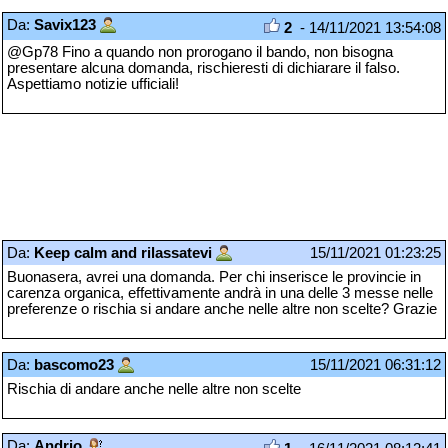
Da:
Savix123
2
- 14/11/2021 13:54:08
@Gp78 Fino a quando non prorogano il bando, non bisogna
presentare alcuna domanda, rischieresti di dichiarare il falso.
Aspettiamo notizie ufficiali!
Da:
Keep calm and rilassatevi
15/11/2021 01:23:25
Buonasera, avrei una domanda. Per chi inserisce le provincie in
carenza organica, effettivamente andrà in una delle 3 messe nelle
preferenze o rischia si andare anche nelle altre non scelte? Grazie
Da:
bascomo23
15/11/2021 06:31:12
Rischia di andare anche nelle altre non scelte
Da:
Andrio