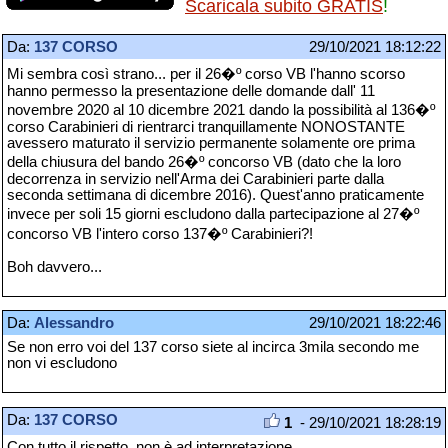
Scaricala subito GRATIS
!
Da:
137 CORSO
29/10/2021 18:12:22
Mi sembra così strano... per il 26�º corso VB l'hanno scorso
hanno permesso la presentazione delle domande dall' 11
novembre 2020 al 10 dicembre 2021 dando la possibilità al 136�º
corso Carabinieri di rientrarci tranquillamente NONOSTANTE
avessero maturato il servizio permanente solamente ore prima
della chiusura del bando 26�º concorso VB (dato che la loro
decorrenza in servizio nell'Arma dei Carabinieri parte dalla
seconda settimana di dicembre 2016). Quest'anno praticamente
invece per soli 15 giorni escludono dalla partecipazione al 27�º
concorso VB l'intero corso 137�º Carabinieri?!
Boh davvero...
Da:
Alessandro
29/10/2021 18:22:46
Se non erro voi del 137 corso siete al incirca 3mila secondo me
non vi escludono
Da:
137 CORSO
1
- 29/10/2021 18:28:19
Con tutto il rispetto, non è ad interpretazione...