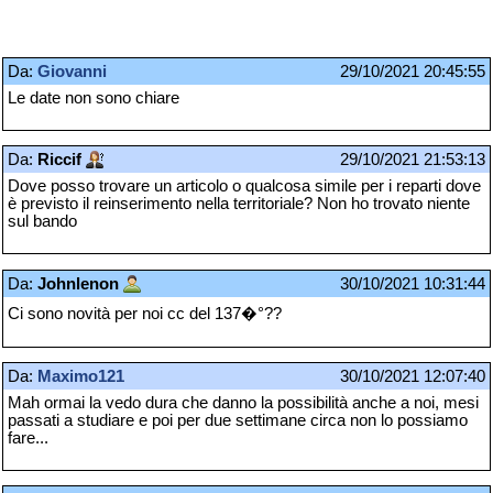
Da:
Giovanni
29/10/2021 20:45:55
Le date non sono chiare
Da:
Riccif
29/10/2021 21:53:13
Dove posso trovare un articolo o qualcosa simile per i reparti dove
è previsto il reinserimento nella territoriale? Non ho trovato niente
sul bando
Da:
Johnlenon
30/10/2021 10:31:44
Ci sono novità per noi cc del 137�°??
Da:
Maximo121
30/10/2021 12:07:40
Mah ormai la vedo dura che danno la possibilità anche a noi, mesi
passati a studiare e poi per due settimane circa non lo possiamo
fare...