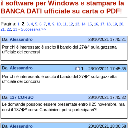
il
software per Windows
e
stampare la
BANCA DATI ufficiale su carta o PDF
!
Pagina:
,
2
,
,
,
,
,
,
,
,
,
,
,
,
,
,
,
,
,
,
,
1
3
4
5
6
7
8
9
10
11
12
13
14
15
16
17
18
19
20
,
,
-
21
22
23
Successiva >>
Da:
Alessandro
28/10/2021 17:45:21
Per chi è interessato è uscito il bando del 27�° sulla gazzetta
ufficiale dei concorsi
Da:
Alessandro
1
- 28/10/2021 17:45:35
Per chi è interessato è uscito il bando del 27�° sulla gazzetta
ufficiale dei concorsi
Da:
137 CORSO
29/10/2021 17:49:32
Le domande possono essere presentate entro il 29 novembre, ma
così il 137�º corso Carabinieri, potrà parteciparvi?!
Da:
Alessandro
29/10/2021 18:00:58