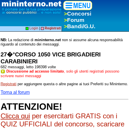
>
Concorsi
>
Forum
>
Bandi/G.U.
Login
|
Registrati
NB:
La redazione di
mininterno.net
non si assume alcuna responsabilità
riguardo al contenuto dei messaggi.
27�°CORSO 1050 VICE BRIGADIERI
CARABINIERI
682 messaggi, letto 198398 volte
Discussione ad accesso limitato
, solo gli utenti registrati possono
scrivere nuovi messaggi
Registrati
per aggiungere questa o altre pagine ai tuoi Preferiti su Mininterno.
Torna al forum
ATTENZIONE!
Clicca qui
per esercitarti GRATIS con i
QUIZ UFFICIALI del concorso, scaricare