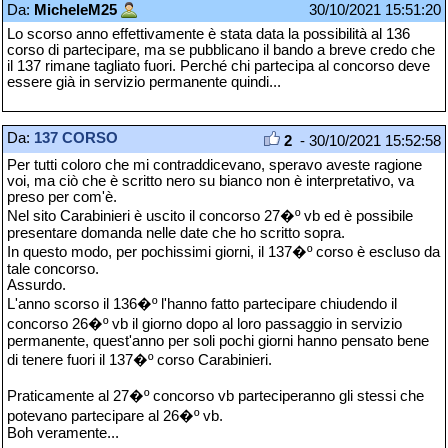
Da:
MicheleM25
30/10/2021 15:51:20
Lo scorso anno effettivamente è stata data la possibilità al 136
corso di partecipare, ma se pubblicano il bando a breve credo che
il 137 rimane tagliato fuori. Perché chi partecipa al concorso deve
essere già in servizio permanente quindi...
Da:
137 CORSO
2
- 30/10/2021 15:52:58
Per tutti coloro che mi contraddicevano, speravo aveste ragione
voi, ma ciò che è scritto nero su bianco non è interpretativo, va
preso per com'è.
Nel sito Carabinieri è uscito il concorso 27�º vb ed è possibile
presentare domanda nelle date che ho scritto sopra.
In questo modo, per pochissimi giorni, il 137�º corso è escluso da
tale concorso.
Assurdo.
L'anno scorso il 136�º l'hanno fatto partecipare chiudendo il
concorso 26�º vb il giorno dopo al loro passaggio in servizio
permanente, quest'anno per soli pochi giorni hanno pensato bene
di tenere fuori il 137�º corso Carabinieri.
Praticamente al 27�º concorso vb parteciperanno gli stessi che
potevano partecipare al 26�º vb.
Boh veramente...