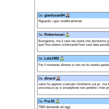
gianlucao94
Da:
Riguardo i quiz modificati/errati
Robertocari
Da:
Buongiorno, ma è vera sta storia che dovremmo pr
quiz?ma stiamo scherzando?non sarà data possibili
Lele1982
Da:
Per il momento almeno io non ne ho sentito parlare
dinard
Da:
salve ho appena scaricato mininterno sul pc, ma 
sincronizzo pc e smartphone non perderò i miei pr
Fra.91
Da:
7900 domande ad oggi