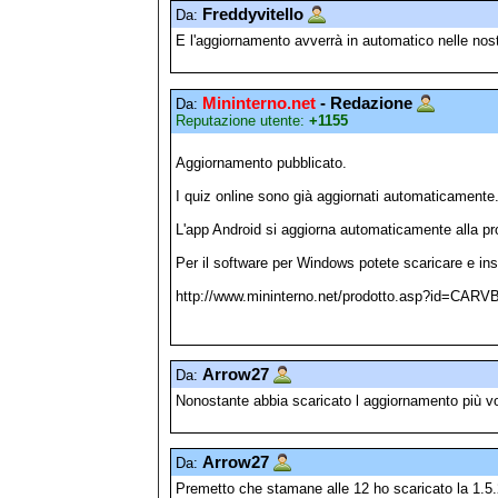
Freddyvitello
Da:
E l'aggiornamento avverrà in automatico nelle nostr
Mininterno.net
- Redazione
Da:
Reputazione utente:
+1155
Aggiornamento pubblicato.
I quiz online sono già aggiornati automaticamente
L'app Android si aggiorna automaticamente alla pr
Per il software per Windows potete scaricare e ins
http://www.mininterno.net/prodotto.asp?id=CARV
Arrow27
Da:
Nonostante abbia scaricato l aggiornamento più vo
Arrow27
Da:
Premetto che stamane alle 12 ho scaricato la 1.5.