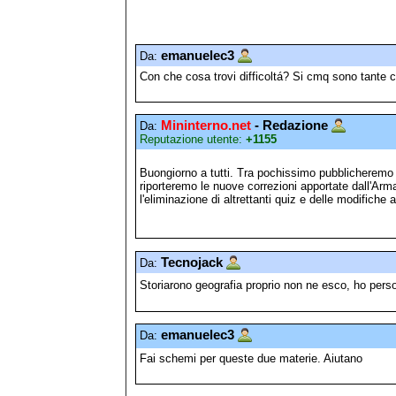
emanuelec3
Da:
Con che cosa trovi difficoltá? Si cmq sono tante 
Mininterno.net
- Redazione
Da:
Reputazione utente:
+1155
Buongiorno a tutti. Tra pochissimo pubblicheremo
riporteremo le nuove correzioni apportate dall'Arm
l'eliminazione di altrettanti quiz e delle modifiche ad
Tecnojack
Da:
Storiarono geografia proprio non ne esco, ho per
emanuelec3
Da:
Fai schemi per queste due materie. Aiutano