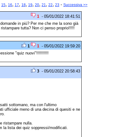
,
,
,
,
,
,
,
,
,
-
15
16
17
18
19
20
21
22
23
Successiva >>
1
- 05/01/2022 18:41:51
e domande in più? Per me che me la sono già
ristampare tutta? Non ci penso proprio!!!!!
1
1
- 05/01/2022 19:59:20
ssione "quiz nuovi"!!!!!!!!!!
3
- 05/01/2022 20:58:43
satti sottomano, ma con l'ultimo
i ufficiale meno di una decina di quesiti e ne
ro.
e ristampare nulla.
 la lista dei quiz soppressi/modificati.