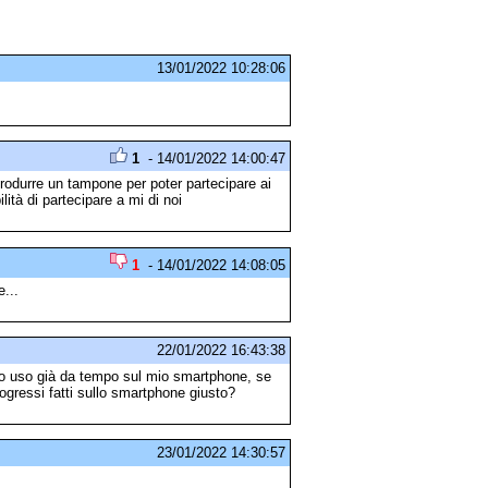
13/01/2022 10:28:06
1
- 14/01/2022 14:00:47
odurre un tampone per poter partecipare ai
tà di partecipare a mi di noi
1
- 14/01/2022 14:08:05
...
22/01/2022 16:43:38
lo uso già da tempo sul mio smartphone, se
ogressi fatti sullo smartphone giusto?
23/01/2022 14:30:57