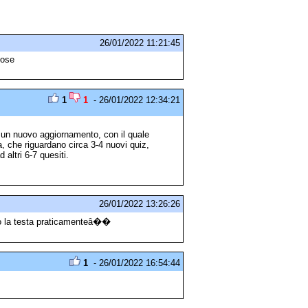
26/01/2022 11:21:45
cose
1
1
- 26/01/2022 12:34:21
 un nuovo aggiornamento, con il quale
a, che riguardano circa 3-4 nuovi quiz,
 altri 6-7 quesiti.
26/01/2022 13:26:26
so la testa praticamenteâ��
1
- 26/01/2022 16:54:44