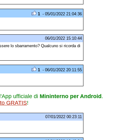
1
- 05/01/2022 21:04:36
06/01/2022 15:10:44
ssere lo sbarramento? Qualcuno si ricorda di
1
- 06/01/2022 20:11:55
l'App ufficiale di
Mininterno per Android
.
ito GRATIS
!
07/01/2022 00:23:11