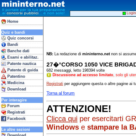
Login
Home
Quiz e bandi
Quiz concorsi
Bandi
Banche dati
NB:
La redazione di
mininterno.net
non si assume 
Esami e abilitaz.
27�°CORSO 1050 VICE BRIGAD
Patente nautica
Patente di guida
682 messaggi, letto 198394 volte
Discussione ad accesso limitato
, solo gli ut
Patentino
Medicina
Registrati
per aggiungere questa o altre pagine ai tu
Download
Torna al forum
Per interagire
ATTENZIONE!
Forum
Registrati
Clicca qui
per esercitarti G
Facebook
Windows
e
stampare la B
Le altre sezioni
Download