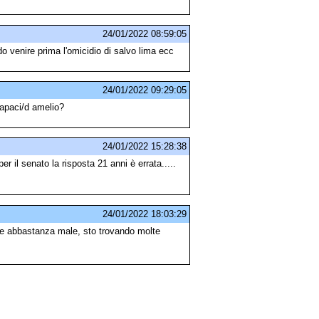
24/01/2022 08:59:05
o venire prima l'omicidio di salvo lima ecc
24/01/2022 09:29:05
capaci/d amelio?
24/01/2022 15:28:38
r il senato la risposta 21 anni è errata.....
24/01/2022 18:03:29
me abbastanza male, sto trovando molte