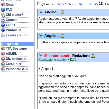
Pagina:
,
,
,
,
,
,
,
,
,
,
,
,
13
,
1
2
3
4
5
6
7
8
9
10
11
12
14
News
FAQ
Angelo L
Da:
Chi siamo?
Aggiornata cosa vuol dire ? Avete aggiunto nuov
Contatti
stampata in precedenza, vuol dire che me la devo 
GDPR
Pubblicità
Lavora con noi!
Angelo L
Da:
Piuttosto aggiungete come per le scorse volte la se
Gli speciali
TFA Sostegno
ASMEL
Mininterno.net
- Redazione
Da:
Dir. scolastici
Reputazione utente:
+1155
Carabinieri
X Angelo L:
Personale ATA
Non sono stati aggiunti nuovi quiz.
In questo momento chi vi scrive non ha i numeri e
aggiornamento sono stati soppressi dalla banca dat
sono stati rettificati in modo molto lieve tre o quatt
Quindi chi ha già stampato la banca dati NON dev
Entro un paio di giorni pubblicheremo qui sul Forum