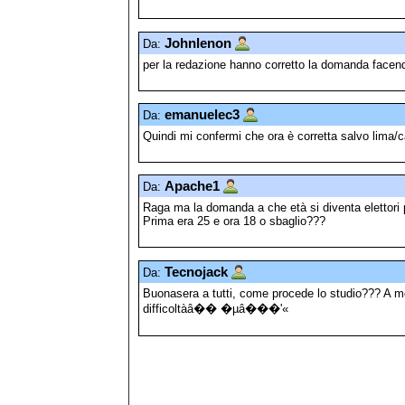
Johnlenon
Da:
per la redazione hanno corretto la domanda facend
emanuelec3
Da:
Quindi mi confermi che ora è corretta salvo lima/
Apache1
Da:
Raga ma la domanda a che età si diventa elettori pe
Prima era 25 e ora 18 o sbaglio???
Tecnojack
Da:
Buonasera a tutti, come procede lo studio??? A 
difficoltàâ�� �µâ���'«