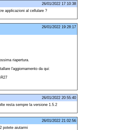
26/01/2022 17:10:38
e applicazioni al cellulare ?
26/01/2022 19:28:17
.
ossima riapertura.
tallare l'aggiornamento da qui:
BR27
26/01/2022 20:55:40
lte resta sempre la versione 1.5.2
26/01/2022 21:02:56
2 potete aiutarmi