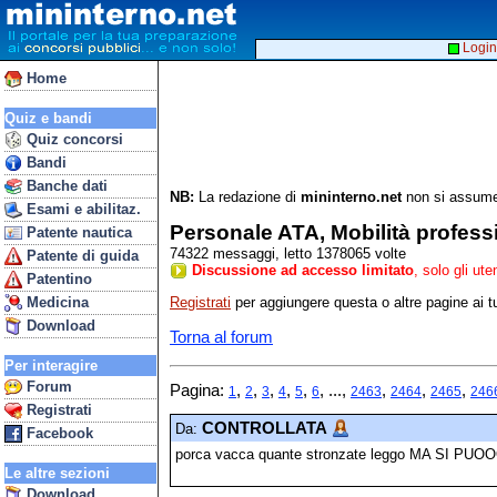
Login
Home
Quiz e bandi
Quiz concorsi
Bandi
Banche dati
NB:
La redazione di
mininterno.net
non si assume 
Esami e abilitaz.
Personale ATA, Mobilità profess
Patente nautica
74322 messaggi, letto 1378065 volte
Patente di guida
Discussione ad accesso limitato
, solo gli ut
Patentino
Registrati
per aggiungere questa o altre pagine ai tu
Medicina
Download
Torna al forum
Per interagire
Forum
Pagina:
,
,
,
,
,
, ...,
,
,
,
1
2
3
4
5
6
2463
2464
2465
246
Registrati
CONTROLLATA
Da:
Facebook
porca vacca quante stronzate leggo MA S
Le altre sezioni
Download