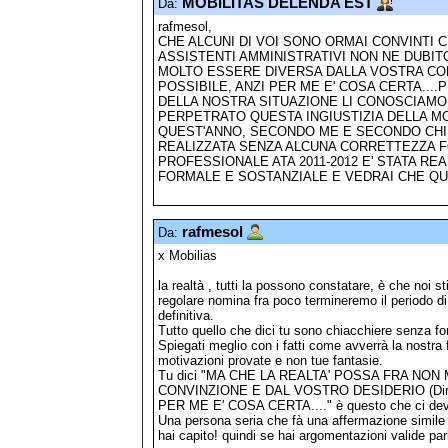
MOBILITAS DELENDA EST
Da:
rafmesol,
CHE ALCUNI DI VOI SONO ORMAI CONVINTI 
ASSISTENTI AMMINISTRATIVI NON NE DUBITO
MOLTO ESSERE DIVERSA DALLA VOSTRA CON
POSSIBILE, ANZI PER ME E' COSA CERTA...
DELLA NOSTRA SITUAZIONE LI CONOSCIAMO
PERPETRATO QUESTA INGIUSTIZIA DELLA MO
QUEST'ANNO, SECONDO ME E SECONDO CHI 
REALIZZATA SENZA ALCUNA CORRETTEZZA FO
PROFESSIONALE ATA 2011-2012 E' STATA R
FORMALE E SOSTANZIALE E VEDRAI CHE QUES
rafmesol
Da:
x Mobilias
la realtà , tutti la possono constatare, è che noi s
regolare nomina fra poco termineremo il periodo di
definitiva.
Tutto quello che dici tu sono chiacchiere senza f
Spiegati meglio con i fatti come avverrà la nostra
motivazioni provate e non tue fantasie.
Tu dici "MA CHE LA REALTA' POSSA FRA N
CONVINZIONE E DAL VOSTRO DESIDERIO (Diritt
PER ME E' COSA CERTA...." è questo che ci devi s
Una persona seria che fà una affermazione simile 
hai capito! quindi se hai argomentazioni valide parla