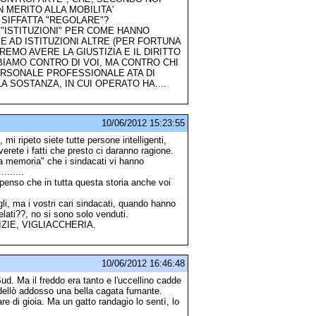
 MERITO ALLA MOBILITA'
A SIFFATTA "REGOLARE"?
E "ISTITUZIONI" PER COME HANNO
E AD ISTITUZIONI ALTRE (PER FORTUNA
MO AVERE LA GIUSTIZIA E IL DIRITTO
BBIAMO CONTRO DI VOI, MA CONTRO CHI
ERSONALE PROFESSIONALE ATA DI
 SOSTANZA, IN CUI OPERATO HA....
10/06/2012 15:23:55
 mi ripeto siete tutte persone intelligenti,
verete i fatti che presto ci daranno ragione.
 a memoria" che i sindacati vi hanno
.......
enso che in tutta questa storia anche voi
gli, ma i vostri cari sindacati, quando hanno
elati??, no si sono solo venduti.
TIZIE, VIGLIACCHERIA.
10/06/2012 16:46:48
ud. Ma il freddo era tanto e l'uccellino cadde
dellò addosso una bella cagata fumante.
re di gioia. Ma un gatto randagio lo sentì, lo