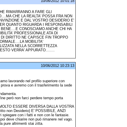
10/06/2012 10:01:18
CHE RIMARRANNO A FARE GLI
....MA CHE LA REALTA' POSSA FRA NON
VINZIONE E DAL VOSTRO DESIDERIO E'
.PER QUANTO RIGUARDA I RESPONSABILI
 BENE....E CONOSCIAMO ANCHE CHI HA
BILITA' PROFESSIONALE ATA DI
DI DIRITTO NE CAPISCE FIN TROPPO
RMALE....LA MOBILITA'
EALIZZATA NELLA SCORRETTEZZA
TO VERRA' APPURATO........
10/06/2012 10:23:13
tiamo lavorando nel profilo superiore con
 prova e avremo con il trasferimento la sede
ondamenta.
 fine però non farci perdere tempo porta
ON MOLTO ESSERE DIVERSA DALLA VOSTRA
o non Desiderio) E' POSSIBILE, ANZI
piegare con i fatti e non con le fantasie.
poi deve chiarire non può rimanere nel vago.
 pure altrimenti stai zitta.