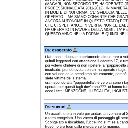
(MAGARI, NON SECONDO TE) HA OPERATO (IN
PROFESSIONALE ATA 2011-2012), IN MANIER
IN MOLTE DI NOI ORMAI C'E' SFIDUCIA NELL
OPERATO....MA SIAMO CONVINTE CHE GRAZI
ANCORA AUTONOME IN QUESTO STATO) POTRE
CHE CI SPETTANO....IN VERITA' NON CE L'A
HA OPERATO IN FAVORE DELLA MOBILITA' P
QUESTO ANNO NELLA FORMA, E QUINDI NELLA
esagerato
Da:
i fatti non li dobbiamo certamente dimostrare a voi,
quindi leggetevi con attenzione il decreto 17, e tro
poi volevo chidervi di non ripetere la "pappardella
inculcato: prendetevela con chi ha operato i tagli....
con voi non ce la prendiamo sicuramente, perchè p
siete vittime del sistema.
ora rispondo alla "pappardella": è vero ci sono i ta
operato per questi tagli dov'erano???, ci hanno tut
ecco i fatti: MENZOGNE, ILLEGALITA', INGIUS
sucuni
Da:
Un uccellino era in volo per andare a svernare al S
a terra congelato. Una vacca di passaggio gli sco
Scongelato e riscaldato, l'uccellino si mise a canta
trovò, lo tirò fuori dalla merda e se lo mangiò.