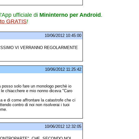
l'App ufficiale di
Mininterno per Android
.
ito GRATIS
!
10/06/2012 10:45:00
TISSIMO VI VERRANNO REGOLARMENTE
10/06/2012 11:25:42
a posso solo fare un monologo perchè io
on le chiacchere e mio nonno diceva "Caro
ia e di come affrontare la catastrofe che ci
ndo contro di noi non risolverai i tuoi
ieme.
10/06/2012 12:32:05
 "CONTROPARTE", CHE, SECONDO NOI