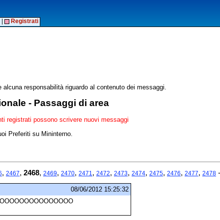
|
Registrati
alcuna responsabilità riguardo al contenuto dei messaggi.
ionale - Passaggi di area
enti registrati possono scrivere nuovi messaggi
oi Preferiti su Mininterno.
,
,
2468
,
,
,
,
,
,
,
,
,
,
6
2467
2469
2470
2471
2472
2473
2474
2475
2476
2477
2478
08/06/2012 15:25:32
I PUOOOOOOOOOOOOOOOOO