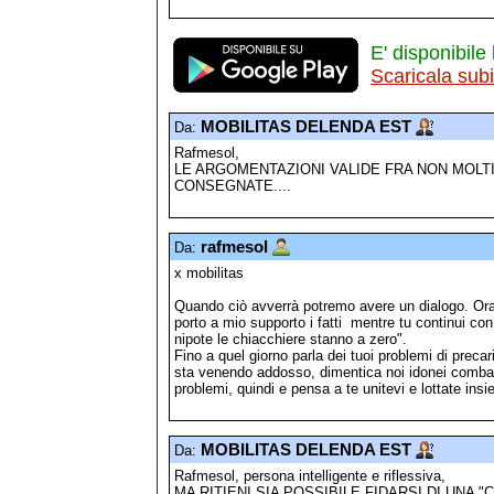
E' disponibile 
Scaricala sub
MOBILITAS DELENDA EST
Da:
Rafmesol,
LE ARGOMENTAZIONI VALIDE FRA NON MOL
CONSEGNATE....
rafmesol
Da:
x mobilitas
Quando ciò avverrà potremo avere un dialogo. Or
porto a mio supporto i fatti mentre tu continui c
nipote le chiacchiere stanno a zero".
Fino a quel giorno parla dei tuoi problemi di precar
sta venendo addosso, dimentica noi idonei combatte
problemi, quindi e pensa a te unitevi e lottate ins
MOBILITAS DELENDA EST
Da:
Rafmesol, persona intelligente e riflessiva,
MA RITIENI SIA POSSIBILE FIDARSI DI UNA