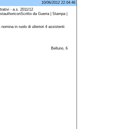
10/06/2012 22:04:46
ativi - a.s. 2011/12
stauthoriconScritto da Guerra | Stampa |
omina in ruolo di ulteriori 4 assistenti
001/C2c Belluno, 6