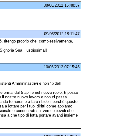
08/06/2012 15:48:37
09/06/2012 18:11:47
erò, ritengo proprio che, complessivamente,
Signoria Sua Illustrissima!!
10/06/2012 07:15:45
istenti Ammininastrivi e non "bidelli
le ormai dal 5 aprile nel nuovo ruolo, ti posso
 il nostro nuovo lavoro e non ci passa
ndo torneremo a fare i bidelli perchè questo
 a lottare per i tuoi diritti come abbiamo
ssionale e concentrati sui veri colpevoli che
nsa a che tipo di lotta portare avanti insieme