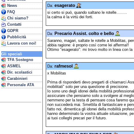
esagerato
Da:
News
FAQ
si certo si può, quando saltano le rotelle.........
la calma è la virtù dei forti.
Chi siamo?
Contatti
GDPR
Precario Assist. colto e bello
Da:
Pubblicità
Saranno, magari, saltate le rotelle a Mobilitas, p
Lavora con noi!
abbia ragione: è proprio così come lei afferma!!
Ottimo "esagerato": mi trovo molto in linea con la 
Gli speciali
TFA Sostegno
ASMEL
rafmesol
Da:
Dir. scolastici
x Mobilitas
Carabinieri
Prima di risponderti devo pregarti di chiamarci Ass
Personale ATA
mobilitati" solo per una questione di precisione.
Io sono uno degli idonei della mobilità professiona
assicurare che pensiamo solo a svolgere al meglio
nemmeno per la testa di pernsare cosa faremo qua
non succederà mai. Smettila di fantasticare e pensa
fatto noi, dimentica gli idonei della mobilità profe
hanno determinato la vostra attuale situazione, pe
ai tuoi colleghi precari per il futuro.