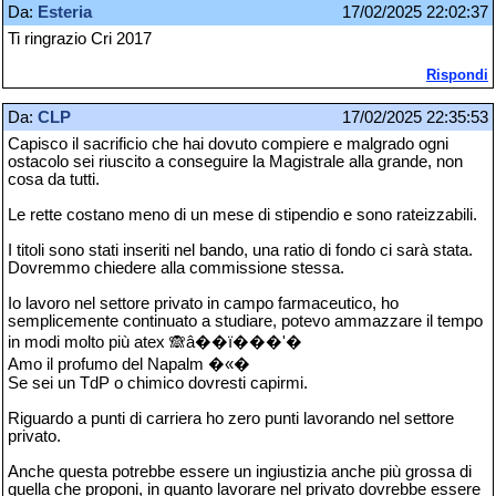
Da:
Esteria
17/02/2025 22:02:37
Ti ringrazio Cri 2017
Rispondi
Da:
CLP
17/02/2025 22:35:53
Capisco il sacrificio che hai dovuto compiere e malgrado ogni
ostacolo sei riuscito a conseguire la Magistrale alla grande, non
cosa da tutti.
Le rette costano meno di un mese di stipendio e sono rateizzabili.
I titoli sono stati inseriti nel bando, una ratio di fondo ci sarà stata.
Dovremmo chiedere alla commissione stessa.
Io lavoro nel settore privato in campo farmaceutico, ho
semplicemente continuato a studiare, potevo ammazzare il tempo
in modi molto più atex 🙈â��ï���'�
Amo il profumo del Napalm �«�
Se sei un TdP o chimico dovresti capirmi.
Riguardo a punti di carriera ho zero punti lavorando nel settore
privato.
Anche questa potrebbe essere un ingiustizia anche più grossa di
quella che proponi, in quanto lavorare nel privato dovrebbe essere