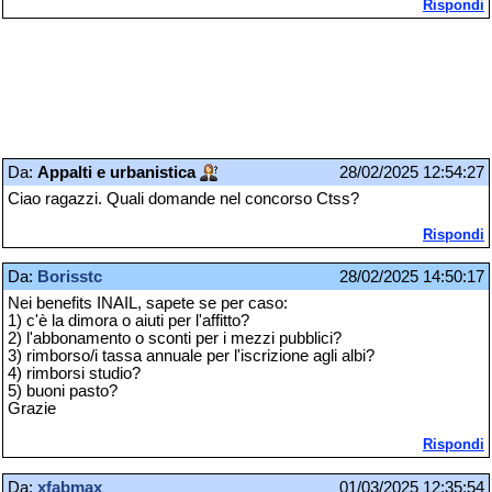
Rispondi
Da:
Appalti e urbanistica
28/02/2025 12:54:27
Ciao ragazzi. Quali domande nel concorso Ctss?
Rispondi
Da:
Borisstc
28/02/2025 14:50:17
Nei benefits INAIL, sapete se per caso:
1) c'è la dimora o aiuti per l'affitto?
2) l'abbonamento o sconti per i mezzi pubblici?
3) rimborso/i tassa annuale per l'iscrizione agli albi?
4) rimborsi studio?
5) buoni pasto?
Grazie
Rispondi
Da:
xfabmax
01/03/2025 12:35:54