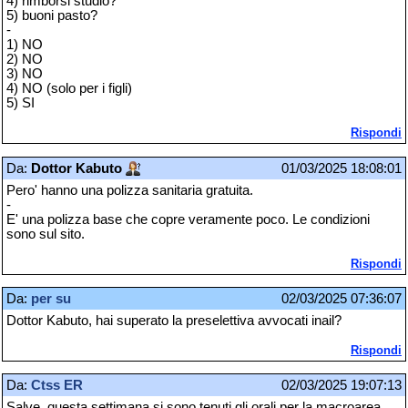
4) rimborsi studio?
5) buoni pasto?
-
1) NO
2) NO
3) NO
4) NO (solo per i figli)
5) SI
Rispondi
Da:
Dottor Kabuto
01/03/2025 18:08:01
Pero' hanno una polizza sanitaria gratuita.
-
E' una polizza base che copre veramente poco. Le condizioni
sono sul sito.
Rispondi
Da:
per su
02/03/2025 07:36:07
Dottor Kabuto, hai superato la preselettiva avvocati inail?
Rispondi
Da:
Ctss ER
02/03/2025 19:07:13
Salve, questa settimana si sono tenuti gli orali per la macroarea