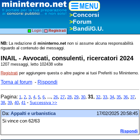
>
Concorsi
>
Forum
>
Bandi/G.U.
Login
|
Registrati
NB:
La redazione di
mininterno.net
non si assume alcuna responsabilità
riguardo al contenuto dei messaggi.
INAIL - Avvocati, consulenti, ricercatori 2024
1207 messaggi, letto 102438 volte
Registrati
per aggiungere questa o altre pagine ai tuoi Preferiti su Mininterno.
Torna al forum
-
Rispondi
Pagina:
,
,
,
,
,
, ...,
,
,
,
,
,
31
,
,
,
,
,
,
,
1
2
3
4
5
6
26
27
28
29
30
32
33
34
35
36
37
,
,
,
-
38
39
40
41
Successiva >>
Da:
Appalti e urbanistica
17/02/2025 20:58:45
Si vince con 62/63
Rispondi