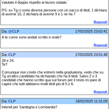
valutato il doppio rispetto al lavoro statale.
PS: su Tg ci sono diverse persone con un sacco di titoli, 1 dichiara
di averne 10, 2 dichiara di averne 9 e 1 ne ha 7
Rispondi
Da:
@CLP
17/02/2025 23:02:41
A te come sono andati scritto e orale?
Rispondi
Da:
CLP
17/02/2025 23:51:48
28 e 24.
Te?
Comunque non credo che entrerò nella graduatoria, vedo che su
Tg un'altro candidato ha dichiarato che ha 8 titoli. Salvo 2 o 3
candidati che hanno scritto qua sul forum per il resto mi pare di
capire che tutti abbiamo molti titoli più di 5 o 6.
Rispondi
Da:
CLP
18/02/2025 11:31:09
Intendi per Sardegna e Lombardia?