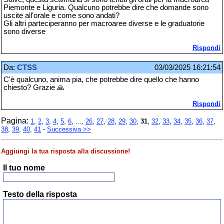
Piemonte e Liguria. Qualcuno potrebbe dire che domande sono
uscite all'orale e come sono andati?
Gli altri parteciperanno per macroaree diverse e le graduatorie
sono diverse
Rispondi
Da:
CTSS
03/03/2025 16:21:54
C'è qualcuno, anima pia, che potrebbe dire quello che hanno
chiesto? Grazie 🙏
Rispondi
Pagina:
1
,
2
,
3
,
4
,
5
,
6
, ...,
26
,
27
,
28
,
29
,
30
,
31
,
32
,
33
,
34
,
35
,
36
,
37
,
38
,
39
,
40
,
41
-
Successiva >>
Aggiungi la tua risposta alla discussione!
Il tuo nome
Testo della risposta