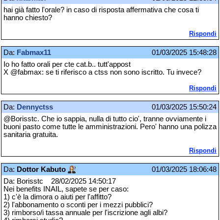
hai già fatto l'orale? in caso di risposta affermativa che cosa ti
hanno chiesto?
Rispondi
Da:
Fabmax11
01/03/2025 15:48:28
Io ho fatto orali per cte cat.b.. tutt'appost
X @fabmax: se ti riferisco a ctss non sono iscritto. Tu invece?
Rispondi
Da:
Dennyctss
01/03/2025 15:50:24
@Borisstc. Che io sappia, nulla di tutto cio', tranne ovviamente i
buoni pasto come tutte le amministrazioni. Pero' hanno una polizza
sanitaria gratuita.
Rispondi
Da:
Dottor Kabuto
01/03/2025 18:06:48
Da: Borisstc 28/02/2025 14:50:17
Nei benefits INAIL, sapete se per caso:
1) c'è la dimora o aiuti per l'affitto?
2) l'abbonamento o sconti per i mezzi pubblici?
3) rimborso/i tassa annuale per l'iscrizione agli albi?