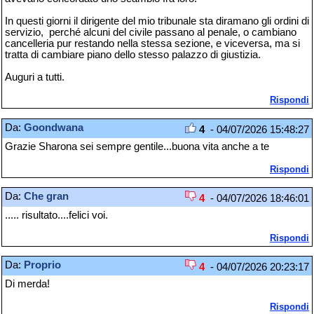
In questi giorni il dirigente del mio tribunale sta diramano gli ordini di
servizio, perché alcuni del civile passano al penale, o cambiano
cancelleria pur restando nella stessa sezione, e viceversa, ma si
tratta di cambiare piano dello stesso palazzo di giustizia.
Auguri a tutti.
Rispondi
Da:
Goondwana
4
- 04/07/2026 15:48:27
Grazie Sharona sei sempre gentile...buona vita anche a te
Rispondi
Da:
Che gran
4
- 04/07/2026 18:46:01
..... risultato....felici voi.
Rispondi
Da:
Proprio
4
- 04/07/2026 20:23:17
Di merda!
Rispondi