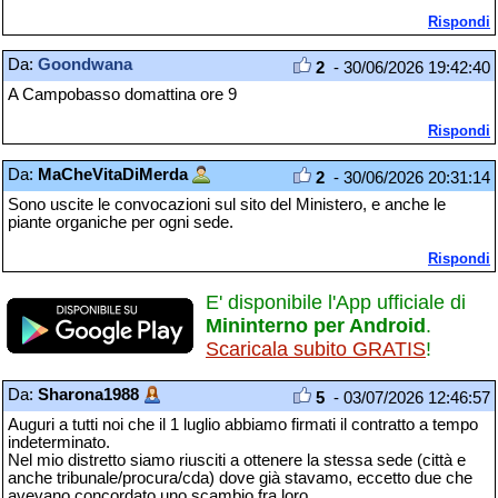
Rispondi
Da:
Goondwana
2
- 30/06/2026 19:42:40
A Campobasso domattina ore 9
Rispondi
Da:
MaCheVitaDiMerda
2
- 30/06/2026 20:31:14
Sono uscite le convocazioni sul sito del Ministero, e anche le
piante organiche per ogni sede.
Rispondi
E' disponibile l'App ufficiale di
Mininterno per Android
.
Scaricala subito GRATIS
!
Da:
Sharona1988
5
- 03/07/2026 12:46:57
Auguri a tutti noi che il 1 luglio abbiamo firmati il contratto a tempo
indeterminato.
Nel mio distretto siamo riusciti a ottenere la stessa sede (città e
anche tribunale/procura/cda) dove già stavamo, eccetto due che
avevano concordato uno scambio fra loro.