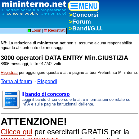
>
Concorsi
>
Forum
>
Bandi/G.U.
Login
|
Registrati
NB:
La redazione di
mininterno.net
non si assume alcuna responsabilità
riguardo al contenuto dei messaggi.
3000 operatori DATA ENTRY Min.GIUSTIZIA
8806 messaggi, letto 917742 volte
Registrati
per aggiungere questa o altre pagine ai tuoi Preferiti su Mininterno.
Torna al forum
-
Rispondi
Il
bando di concorso
Leggi il bando di concorso e le altre informazioni correlate su
InPA e sulle pagine istituzionali dell'ente.
ATTENZIONE!
Clicca qui
per esercitarti GRATIS per la