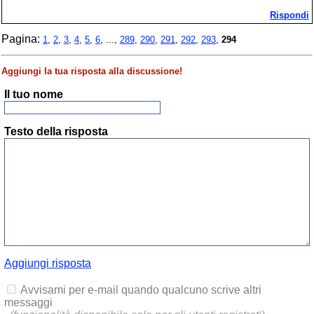
Rispondi
Pagina:
1
,
2
,
3
,
4
,
5
,
6
, ...,
289
,
290
,
291
,
292
,
293
,
294
Aggiungi la tua risposta alla discussione!
Il tuo nome
Testo della risposta
Aggiungi risposta
Avvisami per e-mail quando qualcuno scrive altri
messaggi