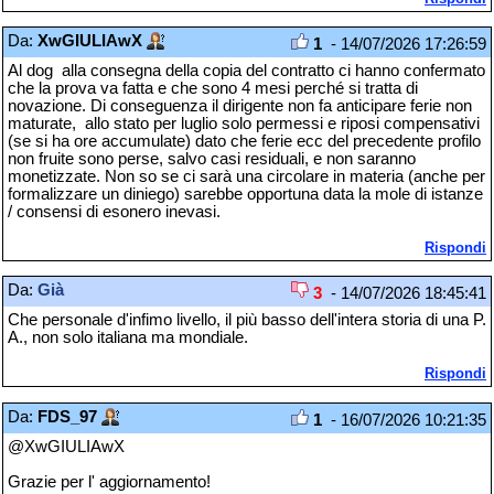
Da:
XwGIULIAwX
1
- 14/07/2026 17:26:59
Al dog alla consegna della copia del contratto ci hanno confermato
che la prova va fatta e che sono 4 mesi perché si tratta di
novazione. Di conseguenza il dirigente non fa anticipare ferie non
maturate, allo stato per luglio solo permessi e riposi compensativi
(se si ha ore accumulate) dato che ferie ecc del precedente profilo
non fruite sono perse, salvo casi residuali, e non saranno
monetizzate. Non so se ci sarà una circolare in materia (anche per
formalizzare un diniego) sarebbe opportuna data la mole di istanze
/ consensi di esonero inevasi.
Rispondi
Da:
Già
3
- 14/07/2026 18:45:41
Che personale d'infimo livello, il più basso dell'intera storia di una P.
A., non solo italiana ma mondiale.
Rispondi
Da:
FDS_97
1
- 16/07/2026 10:21:35
@XwGIULIAwX
Grazie per l' aggiornamento!