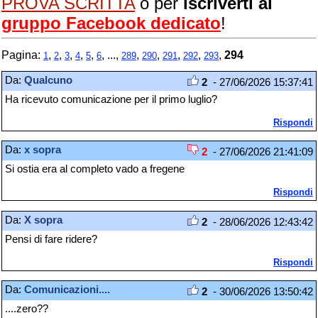
PROVA SCRITTA
o per
iscriverti al
gruppo Facebook dedicato
!
Pagina:
,
,
,
,
,
, ...,
,
,
,
,
,
294
1
2
3
4
5
6
289
290
291
292
293
Da:
Qualcuno
2
- 27/06/2026 15:37:41
Ha ricevuto comunicazione per il primo luglio?
Rispondi
Da:
x sopra
2
- 27/06/2026 21:41:09
Si ostia era al completo vado a fregene
Rispondi
Da:
X sopra
2
- 28/06/2026 12:43:42
Pensi di fare ridere?
Rispondi
Da:
Comunicazioni....
2
- 30/06/2026 13:50:42
....zero??