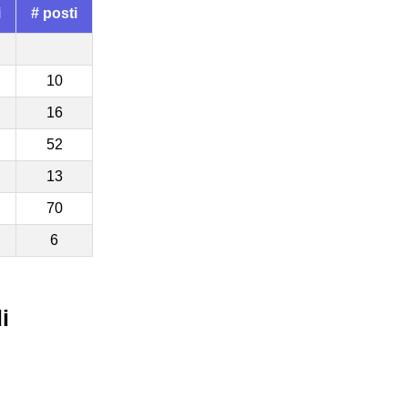
i
# posti
10
16
52
13
70
6
i