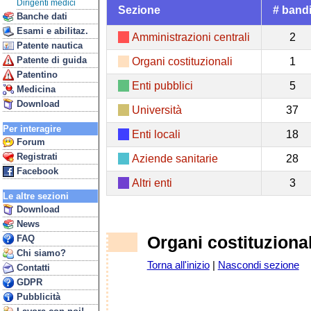
Dirigenti medici
Sezione
# band
Banche dati
Esami e abilitaz.
Amministrazioni centrali
2
Patente nautica
Patente di guida
Organi costituzionali
1
Patentino
Enti pubblici
5
Medicina
Download
Università
37
Per interagire
Enti locali
18
Forum
Registrati
Aziende sanitarie
28
Facebook
Altri enti
3
Le altre sezioni
Download
News
Organi costituzional
FAQ
Chi siamo?
Torna all'inizio
|
Nascondi sezione
Contatti
GDPR
Pubblicità