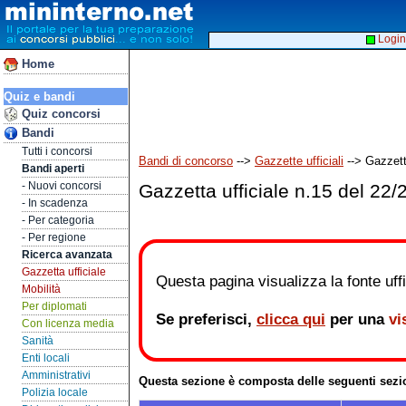
Login
Home
Quiz e bandi
Quiz concorsi
Bandi
Tutti i concorsi
Bandi di concorso
-->
Gazzette ufficiali
--> Gazzett
Bandi aperti
- Nuovi concorsi
Gazzetta ufficiale n.15 del 22/
- In scadenza
- Per categoria
- Per regione
Ricerca avanzata
Gazzetta ufficiale
Questa pagina visualizza la fonte uffic
Mobilità
Per diplomati
Se preferisci,
clicca qui
per una
vi
Con licenza media
Sanità
Enti locali
Amministrativi
Questa sezione è composta delle seguenti sezi
Polizia locale