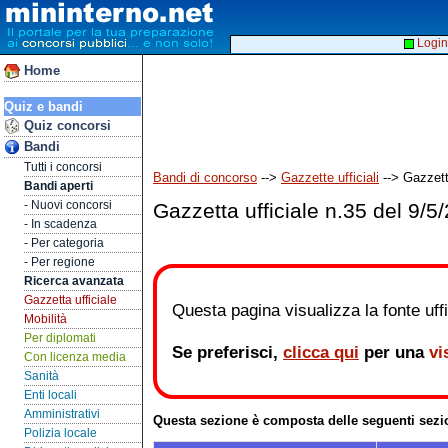
Login
Home
Quiz e bandi
Quiz concorsi
Bandi
Tutti i concorsi
Bandi di concorso
-->
Gazzette ufficiali
--> Gazzetta
Bandi aperti
- Nuovi concorsi
Gazzetta ufficiale n.35 del 9/5
- In scadenza
- Per categoria
- Per regione
Ricerca avanzata
Gazzetta ufficiale
Questa pagina visualizza la fonte uffic
Mobilità
Per diplomati
Se preferisci,
clicca qui
per una
vi
Con licenza media
Sanità
Enti locali
Amministrativi
Questa sezione è composta delle seguenti sezi
Polizia locale