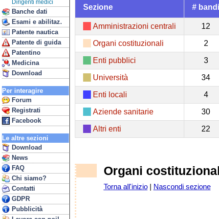
Dirigenti medici
Sezione
# band
Banche dati
Esami e abilitaz.
Amministrazioni centrali
12
Patente nautica
Patente di guida
Organi costituzionali
2
Patentino
Enti pubblici
3
Medicina
Download
Università
34
Per interagire
Enti locali
4
Forum
Registrati
Aziende sanitarie
30
Facebook
Altri enti
22
Le altre sezioni
Download
News
Organi costituzional
FAQ
Chi siamo?
Torna all'inizio
|
Nascondi sezione
Contatti
GDPR
Pubblicità