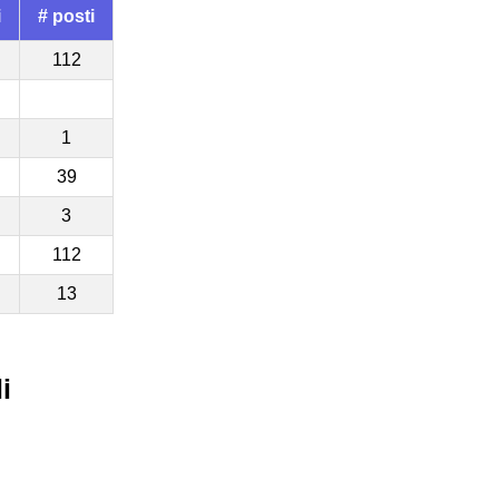
i
# posti
112
1
39
3
112
13
i