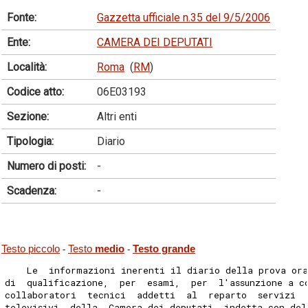
Fonte:
Gazzetta ufficiale n.35 del 9/5/2006
Ente:
CAMERA DEI DEPUTATI
Località:
Roma
(
RM
)
Codice atto:
06E03193
Sezione:
Altri enti
Tipologia:
Diario
Numero di posti:
-
Scadenza:
-
Testo piccolo
Testo
medio
Testo grande
-
-
    Le  informazioni inerenti il diario della prova or
di  qualificazione,  per  esami,  per  l'assunzione a c
collaboratori  tecnici  addetti  al  reparto  servizi  
televisivi  della  Camera dei deputati, indetta con del