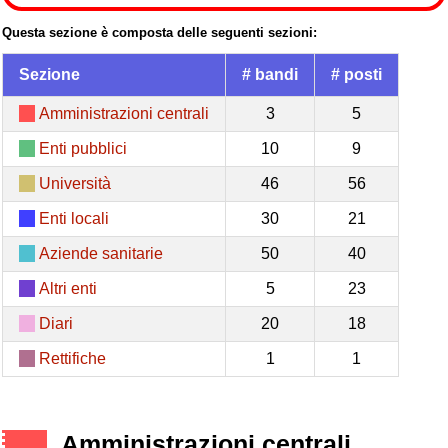
Questa sezione è composta delle seguenti sezioni:
Sezione
# bandi
# posti
Amministrazioni centrali
3
5
Enti pubblici
10
9
Università
46
56
Enti locali
30
21
Aziende sanitarie
50
40
Altri enti
5
23
Diari
20
18
Rettifiche
1
1
Amministrazioni centrali