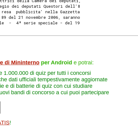
ttrici della Camera dei deputati,
egio dei deputati Questori dell'8
 resa  pubblicita' nella Gazzetta
 89 del 21 novembre 2006, saranno
le  -  4ª serie speciale - del 19
le di Mininterno
per Android
e potrai:
re 1.000.000 di quiz per tutti i concorsi
che dati ufficiali tempestivamente aggiornate
e e di batterie di quiz con cui studiare
nuovi bandi di concorso a cui puoi partecipare
ATIS
!