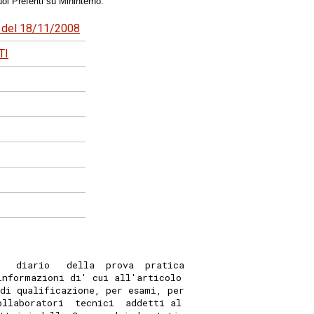
oi Preferiti su Mininterno.
90 del 18/11/2008
TI
   diario   della  prova  pratica
informazioni di' cui all'articolo
di qualificazione, per esami, per
ollaboratori  tecnici  addetti al