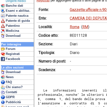
Registrati
per aggiungere questa o altre pagine ai tu
Dirigenti medici
Banche dati
Fonte:
Gazzetta ufficiale n.
Esami e abilitaz.
Patente nautica
Ente:
CAMERA DEI DEPUTA
Patente di guida
Patentino
Località:
Roma
(
RM
)
Medicina
Codice atto:
8E011128
Download
Sezione:
Diari
Per interagire
Forum
Tipologia:
Diario
Registrati
Facebook
Numero di posti:
-
Le altre sezioni
Scadenza:
-
Download
News
FAQ
Chi siamo?
   Le   informazioni   inerenti   il
Contatti
professionale, nonche' le ulteriori 
GDPR
8,  comma  1, del bando della prova 
Pubblicità
l'assunzione  a  contratto  di  5  c