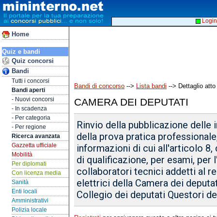
Login
Home
Quiz e bandi
Quiz concorsi
Bandi
Tutti i concorsi
Bandi di concorso
-->
Lista bandi
--> Dettaglio atto
Bandi aperti
- Nuovi concorsi
CAMERA DEI DEPUTATI
- In scadenza
- Per categoria
Rinvio della pubblicazione delle i
- Per regione
della prova pratica professionale,
Ricerca avanzata
Gazzetta ufficiale
informazioni di cui all'articolo 
Mobilità
di qualificazione, per esami, per 
Per diplomati
collaboratori tecnici addetti al r
Con licenza media
elettrici della Camera dei deputa
Sanità
Enti locali
Collegio dei deputati Questori d
Amministrativi
Polizia locale