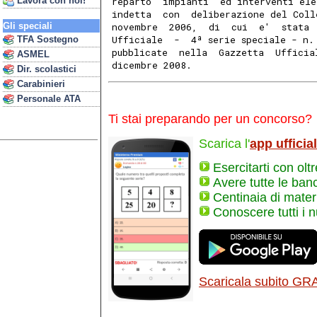
Lavora con noi!
reparto  impianti  ed interventi ele
indetta  con  deliberazione del Coll
Gli speciali
novembre  2006,  di  cui  e'  stata 
Ufficiale  -  4ª serie speciale - n.
TFA Sostegno
pubblicate  nella  Gazzetta  Ufficia
ASMEL
dicembre 2008.
Dir. scolastici
Carabinieri
Personale ATA
Ti stai preparando per un concorso?
Scarica l'
app ufficia
Esercitarti con olt
Avere tutte le ban
Centinaia di materi
Conoscere tutti i 
Scaricala subito GR