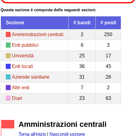
Questa sezione è composta delle seguenti sezioni:
Sezione
# bandi
# posti
Amministrazioni centrali
2
250
Enti pubblici
6
3
Università
25
17
Enti locali
36
45
Aziende sanitarie
31
26
Altri enti
7
2
Diari
23
63
Amministrazioni centrali
Torna all'inizio
|
Nascondi sezione