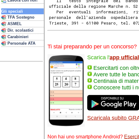
Lavora con noi!
   Il   testo  integrale  del  bando
ufficiale della regione Marche n. 52
Gli speciali
   Per  eventuali  informazioni,  ri
personale  dell'azienda  ospedaliera
TFA Sostegno
Trieste, 391 - 61100 Pesaro, tel. 07
ASMEL
Dir. scolastici
Carabinieri
Personale ATA
Ti stai preparando per un concorso?
Scarica l'
app ufficia
Esercitarti con olt
Avere tutte le ban
Centinaia di materi
Conoscere tutti i 
Scaricala subito GR
Non hai uno smartphone Android?
Esercit