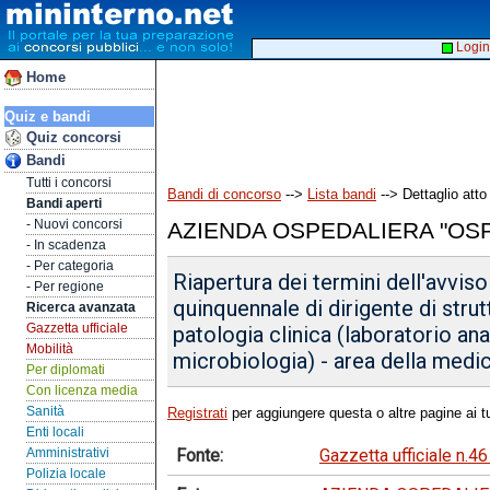
Login
Home
Quiz e bandi
Quiz concorsi
Bandi
Tutti i concorsi
Bandi di concorso
-->
Lista bandi
--> Dettaglio atto
Bandi aperti
- Nuovi concorsi
AZIENDA OSPEDALIERA "OS
- In scadenza
- Per categoria
Riapertura dei termini dell'avviso
- Per regione
quinquennale di dirigente di stru
Ricerca avanzata
Gazzetta ufficiale
patologia clinica (laboratorio ana
Mobilità
microbiologia) - area della medic
Per diplomati
Con licenza media
Sanità
Registrati
per aggiungere questa o altre pagine ai tu
Enti locali
Fonte:
Gazzetta ufficiale n.4
Amministrativi
Polizia locale