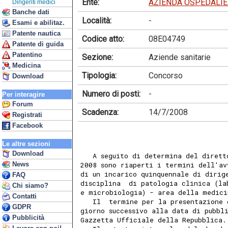
Ente:
AZIENDA OSPEDALIE
Dirigenti medici
Banche dati
Località:
-
Esami e abilitaz.
Patente nautica
Codice atto:
08E04749
Patente di guida
Patentino
Sezione:
Aziende sanitarie
Medicina
Tipologia:
Concorso
Download
Numero di posti:
-
Per interagire
Forum
Scadenza:
14/7/2008
Registrati
Facebook
Le altre sezioni
Download
   A seguito di determina del dirett
News
2008 sono riaperti i termini dell'av
di un incarico quinquennale di dirig
FAQ
disciplina  di patologia clinica (la
Chi siamo?
e microbiologia) - area della medici
Contatti
   Il  termine per la presentazione 
GDPR
giorno successivo alla data di pubbl
Pubblicità
Gazzetta Ufficiale della Repubblica.