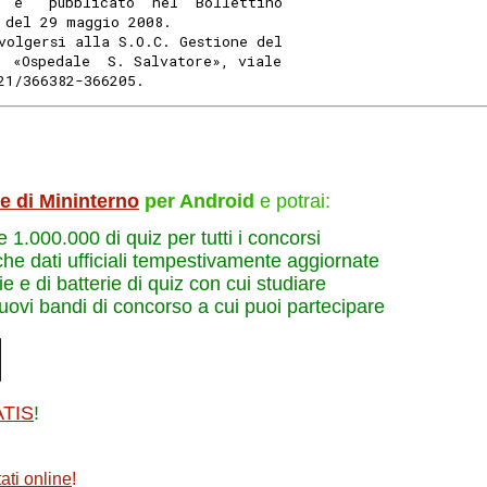
  e'  pubblicato  nel  Bollettino
 del 29 maggio 2008.
volgersi alla S.O.C. Gestione del
  «Ospedale  S. Salvatore», viale
21/366382-366205.
le di Mininterno
per Android
e potrai:
re 1.000.000 di quiz per tutti i concorsi
che dati ufficiali tempestivamente aggiornate
e e di batterie di quiz con cui studiare
nuovi bandi di concorso a cui puoi partecipare
ATIS
!
ati online
!