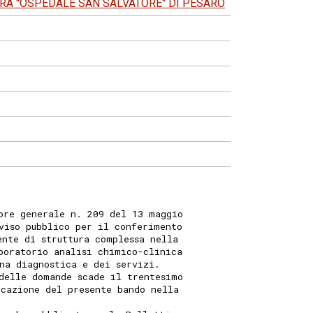
RA "OSPEDALE SAN SALVATORE" DI PESARO
ore generale n. 209 del 13 maggio
viso pubblico per il conferimento
ente di struttura complessa nella
boratorio analisi chimico-clinica
na diagnostica e dei servizi.
delle domande scade il trentesimo
icazione del presente bando nella