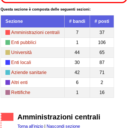
Questa sezione è composta delle seguenti sezioni:
Sezione
# bandi
# posti
Amministrazioni centrali
7
37
Enti pubblici
1
106
Università
44
65
Enti locali
30
87
Aziende sanitarie
42
71
Altri enti
6
2
Rettifiche
1
16
Amministrazioni centrali
Torna all'inizio
|
Nascondi sezione