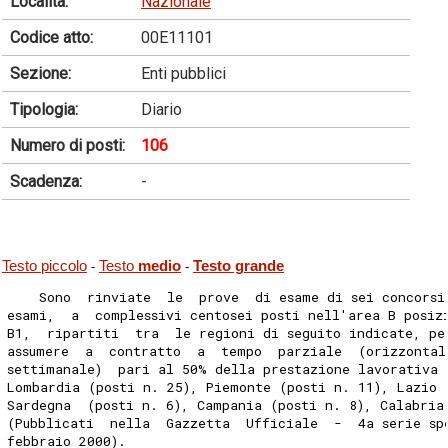
Località:
Nazionale
Codice atto:
00E11101
Sezione:
Enti pubblici
Tipologia:
Diario
Numero di posti:
106
Scadenza:
-
Testo piccolo
Testo
medio
Testo grande
-
-
    Sono  rinviate  le  prove  di esame di sei concorsi
esami,  a  complessivi centosei posti nell'area B posiz
B1,  ripartiti  tra  le regioni di seguito indicate, pe
assumere  a  contratto  a  tempo  parziale  (orizzontal
settimanale)  pari al 50% della prestazione lavorativa 
Lombardia (posti n. 25), Piemonte (posti n. 11), Lazio 
Sardegna  (posti n. 6), Campania (posti n. 8), Calabria
(Pubblicati  nella  Gazzetta  Ufficiale  -  4a serie sp
febbraio 2000).