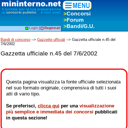
>
Concorsi
>
Forum
>
Bandi/G.U.
Login
|
Registrati
Bandi di concorso
-->
Gazzette ufficiali
--> Gazzetta ufficiale n.45 del
7/6/2002
Gazzetta ufficiale n.45 del 7/6/2002
Questa pagina visualizza la fonte ufficiale selezionata
nel suo formato originale, comprensiva di tutti i suoi
atti di vario tipo.
Se preferisci,
clicca qui
per una
visualizzazione
più semplice e immediata dei concorsi
pubblicati
in questa sezione!