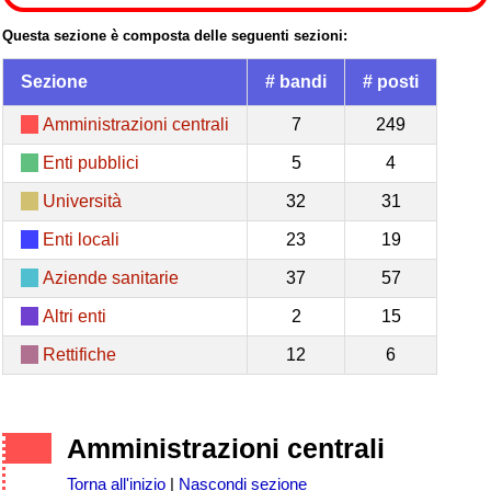
Questa sezione è composta delle seguenti sezioni:
Sezione
# bandi
# posti
Amministrazioni centrali
7
249
Enti pubblici
5
4
Università
32
31
Enti locali
23
19
Aziende sanitarie
37
57
Altri enti
2
15
Rettifiche
12
6
Amministrazioni centrali
Torna all'inizio
|
Nascondi sezione