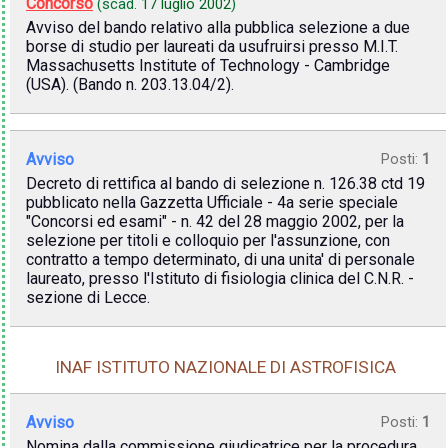
Concorso
(scad.
17 luglio 2002
)
Avviso del bando relativo alla pubblica selezione a due
borse di studio per laureati da usufruirsi presso M.I.T.
Massachusetts Institute of Technology - Cambridge
(USA). (Bando n. 203.13.04/2).
Avviso
Posti:
1
Decreto di rettifica al bando di selezione n. 126.38 ctd 19
pubblicato nella Gazzetta Ufficiale - 4a serie speciale
"Concorsi ed esami" - n. 42 del 28 maggio 2002, per la
selezione per titoli e colloquio per l'assunzione, con
contratto a tempo determinato, di una unita' di personale
laureato, presso l'Istituto di fisiologia clinica del C.N.R. -
sezione di Lecce.
INAF ISTITUTO NAZIONALE DI ASTROFISICA
Avviso
Posti:
1
Nomina dalla commissione giudicatrice per la procedura