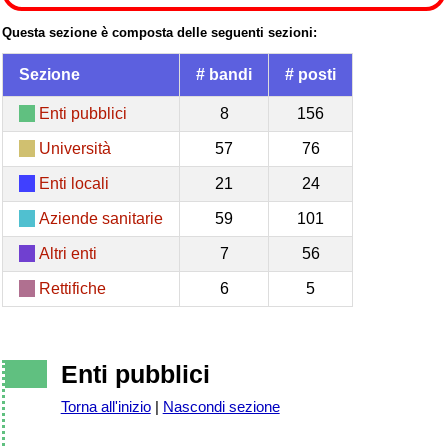
Questa sezione è composta delle seguenti sezioni:
Sezione
# bandi
# posti
Enti pubblici
8
156
Università
57
76
Enti locali
21
24
Aziende sanitarie
59
101
Altri enti
7
56
Rettifiche
6
5
Enti pubblici
Torna all'inizio
|
Nascondi sezione