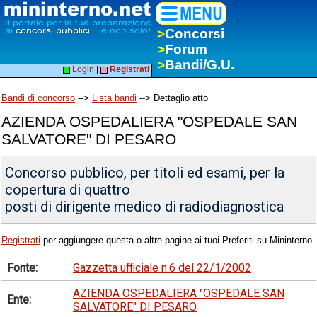
>
Concorsi
>
Forum
>
Bandi/G.U.
Login
|
Registrati
Bandi di concorso
-->
Lista bandi
--> Dettaglio atto
AZIENDA OSPEDALIERA "OSPEDALE SAN
SALVATORE" DI PESARO
Concorso pubblico, per titoli ed esami, per la
copertura di quattro
posti di dirigente medico di radiodiagnostica
Registrati
per aggiungere questa o altre pagine ai tuoi Preferiti su Mininterno.
Fonte:
Gazzetta ufficiale n.6 del 22/1/2002
AZIENDA OSPEDALIERA "OSPEDALE SAN
Ente:
SALVATORE" DI PESARO