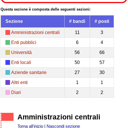
Questa sezione è composta delle seguenti sezioni:
Sezione
# bandi
# posti
Amministrazioni centrali
11
3
Enti pubblici
6
4
Università
56
66
Enti locali
50
57
Aziende sanitarie
27
30
Altri enti
1
1
Diari
2
2
Amministrazioni centrali
Torna all'inizio
|
Nascondi sezione