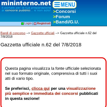
>
Concorsi
>
Forum
>
Bandi/G.U.
Login
|
Registrati
Bandi di concorso
-->
Gazzette ufficiali
--> Gazzetta ufficiale n.62 del
7/8/2018
Gazzetta ufficiale n.62 del 7/8/2018
Questa pagina visualizza la fonte ufficiale selezionata
nel suo formato originale, comprensiva di tutti i suoi
atti di vario tipo.
Se preferisci,
clicca qui
per una
visualizzazione
più semplice e immediata dei concorsi
pubblicati
in questa sezione!