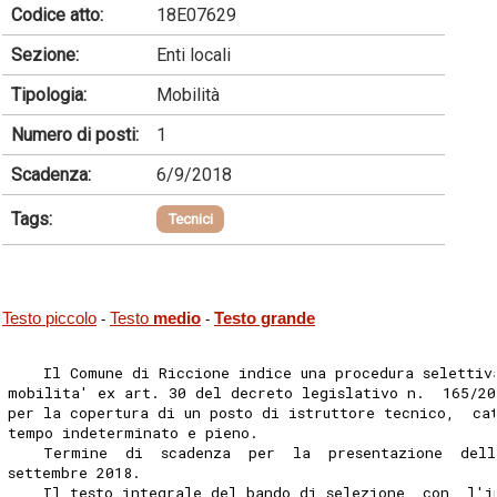
Codice atto:
18E07629
Sezione:
Enti locali
Tipologia:
Mobilità
Numero di posti:
1
Scadenza:
6/9/2018
Tags:
Tecnici
Testo piccolo
Testo
medio
Testo grande
-
-
    Il Comune di Riccione indice una procedura selettiv
mobilita' ex art. 30 del decreto legislativo n.  165/20
per la copertura di un posto di istruttore tecnico,  ca
tempo indeterminato e pieno. 
    Termine  di  scadenza  per  la  presentazione  del
settembre 2018. 
    Il testo integrale del bando di selezione, con  l'i