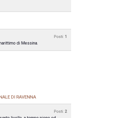
Posti:
1
marittimo di Messina.
NALE DI RAVENNA
Posti:
2
quarto livello, a tempo pieno ed