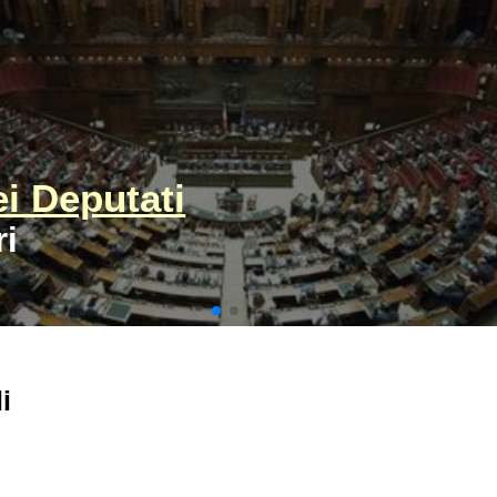
i Deputati
ri
i