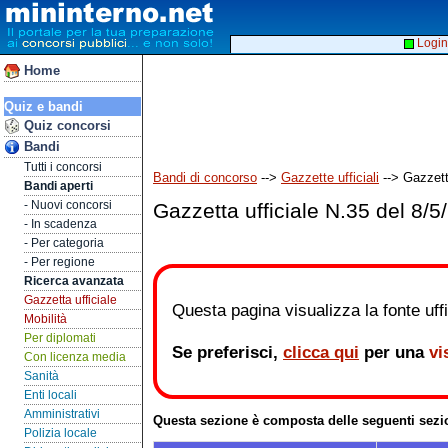
Login
Home
Quiz e bandi
Quiz concorsi
Bandi
Tutti i concorsi
Bandi di concorso
-->
Gazzette ufficiali
--> Gazzett
Bandi aperti
- Nuovi concorsi
Gazzetta ufficiale N.35 del 8/5
- In scadenza
- Per categoria
- Per regione
Ricerca avanzata
Gazzetta ufficiale
Questa pagina visualizza la fonte uffic
Mobilità
Per diplomati
Se preferisci,
clicca qui
per una
vi
Con licenza media
Sanità
Enti locali
Amministrativi
Questa sezione è composta delle seguenti sezi
Polizia locale