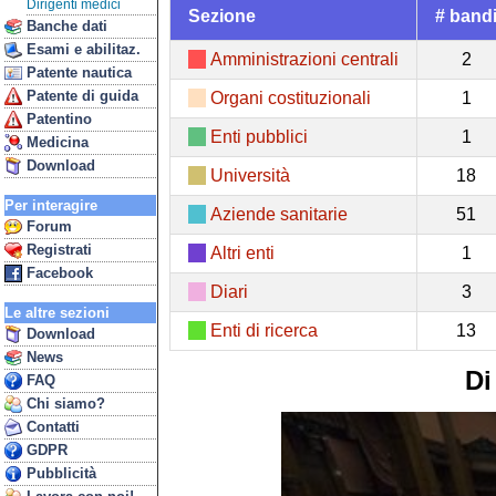
Dirigenti medici
Sezione
# band
Banche dati
Esami e abilitaz.
Amministrazioni centrali
2
Patente nautica
Patente di guida
Organi costituzionali
1
Patentino
Enti pubblici
1
Medicina
Download
Università
18
Per interagire
Aziende sanitarie
51
Forum
Registrati
Altri enti
1
Facebook
Diari
3
Le altre sezioni
Enti di ricerca
13
Download
News
Di
FAQ
Chi siamo?
Contatti
GDPR
Pubblicità