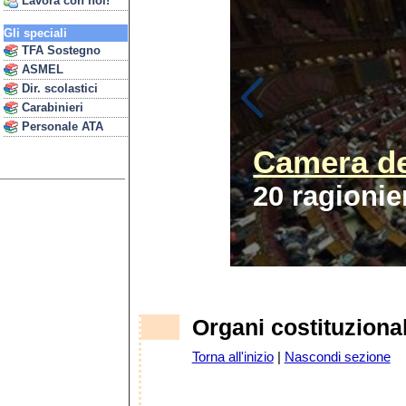
Lavora con noi!
Gli speciali
TFA Sostegno
ASMEL
Dir. scolastici
Carabinieri
Personale ATA
Camera de
20 ragionie
Organi costituzional
Torna all'inizio
|
Nascondi sezione