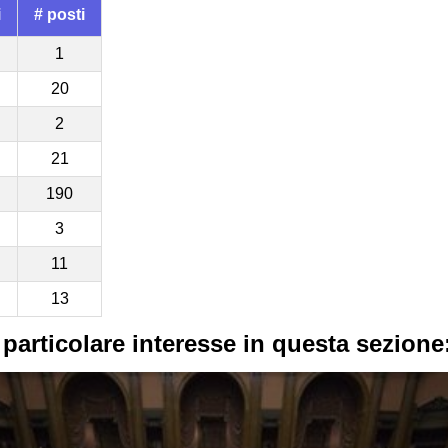
i
# posti
1
20
2
21
190
3
11
13
 particolare interesse in questa sezione