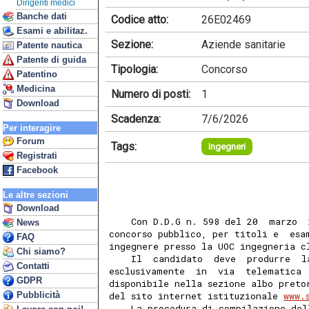
Dirigenti medici
Banche dati
Codice atto:
26E02469
Esami e abilitaz.
Sezione:
Aziende sanitarie
Patente nautica
Patente di guida
Tipologia:
Concorso
Patentino
Medicina
Numero di posti:
1
Download
Scadenza:
7/6/2026
Per interagire
Forum
Tags:
Ingegneri
Registrati
Facebook
Le altre sezioni
Download
    Con D.D.G n. 598 del 20  marzo  
News
concorso pubblico, per titoli e  esa
FAQ
ingegnere presso la UOC ingegneria c
Chi siamo?
    Il  candidato  deve  produrre  l
Contatti
esclusivamente  in  via  telematica 
GDPR
disponibile nella sezione albo preto
Pubblicità
del sito internet istituzionale 
www.
    La procedura di compilazione del