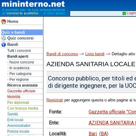
Login
Home
Quiz e bandi
Quiz concorsi
Bandi
Tutti i concorsi
Bandi di concorso
-->
Lista bandi
--> Dettaglio atto
Bandi aperti
- Nuovi concorsi
AZIENDA SANITARIA LOCALE
- In scadenza
- Per categoria
Concorso pubblico, per titoli ed 
- Per regione
di dirigente ingegnere, per la UOC
Ricerca avanzata
Gazzetta ufficiale
Mobilità
Registrati
per aggiungere questa o altre pagine ai tu
Per diplomati
Con licenza media
Fonte:
Gazzetta ufficiale "Co
Sanità
Enti locali
Ente:
AZIENDA SANITARIA 
Amministrativi
Polizia locale
Località:
Bari
(
BA
)