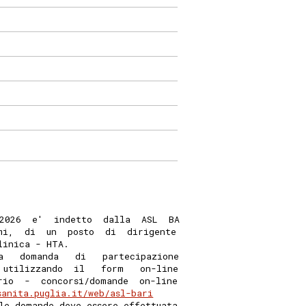
2026  e'  indetto  dalla  ASL  BA
mi,  di  un  posto  di  dirigente
linica - HTA. 
a   domanda   di   partecipazione
 utilizzando  il   form   on-line
rio  -  concorsi/domande  on-line
sanita.puglia.it/web/asl-bari
le domande deve essere effettuata