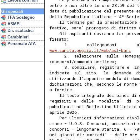
Lavora con noi!
entro e non oltre le ore 23:59 del t
data di pubblicazione del presente e
Gli speciali
della Repubblica italiana - 4ª Serie
TFA Sostegno
    Il termine per la presentazione 
ASMEL
festivo, sara' prorogato di diritto 
Dir. scolastici
    Gli aspiranti dovranno far perve
Carabinieri
fissato: 
Personale ATA
      1.       collegandosi        a
www.sanita.puglia.it/web/asl-bari
      2.  selezionare  sulla  Homepa
«concorsi/domanda on-line»; 
      3. compilare, registrare e  in
indicate  sul  sito,  la  domanda  d
utilizzando l'apposito modulo di dom
dichiarazioni che, secondo le norme 
a fornire. 
    Il testo integrale dei bandi di 
requisiti e  delle  modalita'  di  p
pubblicati nel Bollettino Ufficiale 
aprile 2026. 
    Per ulteriori informazioni rivol
umane - U.O.S. Concorsi, assunzioni 
concorsi - lungomare Starita, 6 - 70
nei giorni di: martedi' - dalle ore 