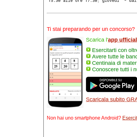
15.30 alle ore 17.30; giovedi' - dal
Ti stai preparando per un concorso?
Scarica l'
app ufficia
Esercitarti con olt
Avere tutte le ban
Centinaia di materi
Conoscere tutti i 
Scaricala subito GR
Non hai uno smartphone Android?
Esercit