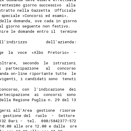
rentesimo giorno successivo  alla
stratto nella Gazzetta  Ufficiale
 speciale «Concorsi ed esami». 
della domanda, ove cada in giorno
al giorno seguente non festivo. 
nire le domande entro il  termine
ll'indirizzo        dell'azienda:
ge  la  voce  «Albo  Pretorio»  -
oltrare,  secondo  le  istruzioni
i  partecipazione   al   concorso
anda on-line riportante tutte  le
vigenti, i candidati sono  tenuti
concorso, con  l'indicazione  dei
artecipazione  ai  concorsi  sono
della Regione Puglia n. 29 del 13
gersi all'Area  gestione  risorse
e gestione del  ruolo  -  Settore
132 Bari -  tel.  080/5842377-572
10.00 alle ore 12.00 e dalle  ore