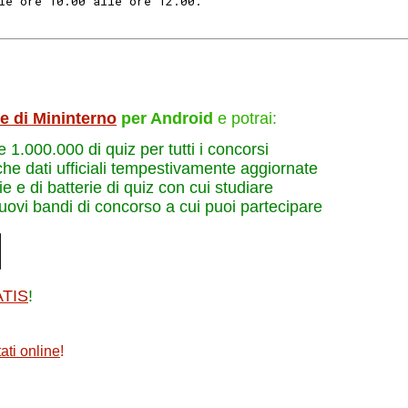
le ore 10.00 alle ore 12.00. 
le di Mininterno
per Android
e potrai:
re 1.000.000 di quiz per tutti i concorsi
che dati ufficiali tempestivamente aggiornate
e e di batterie di quiz con cui studiare
nuovi bandi di concorso a cui puoi partecipare
ATIS
!
ati online
!