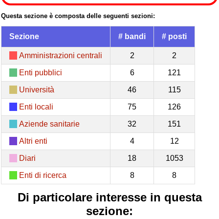
Questa sezione è composta delle seguenti sezioni:
Sezione
# bandi
# posti
Amministrazioni centrali
2
2
Enti pubblici
6
121
Università
46
115
Enti locali
75
126
Aziende sanitarie
32
151
Altri enti
4
12
Diari
18
1053
Enti di ricerca
8
8
Di particolare interesse in questa
sezione: