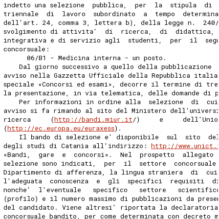
indetto una selezione  pubblica,  per  la  stipula  di 
triennale  di  lavoro  subordinato  a  tempo  determina
dell'art. 24, comma 3, lettera b), della legge n.  240
svolgimento di attivita'  di  ricerca,  di  didattica, 
integrativa e di servizio agli  studenti,  per  il  seg
concorsuale: 
      06/B1 - Medicina interna - un posto. 
    Dal giorno successivo a quello della pubblicazione 
avviso nella Gazzetta Ufficiale della Repubblica italia
speciale «Concorsi ed esami», decorre il termine di tre
la presentazione, in via telematica, delle domande di 
    Per informazioni in ordine alla  selezione  di  cui
avviso si fa rimando al sito del Ministero dell'univers
ricerca     (
http://bandi.miur.it
/)     e     dell'Unio
(
http://ec.europa.eu/euraxess
). 
    Il bando di selezione e' disponibile  sul  sito  de
degli studi di Catania all'indirizzo: 
http://www.unict.
«Bandi,  gare  e  concorsi».  Nel  prospetto  allegato 
selezione sono indicati,  per  il  settore  concorsuale
Dipartimento di afferenza, la lingua straniera  di  cui
l'adeguata  conoscenza  e  gli  specifici  requisiti  d
nonche'  l'eventuale   specifico   settore   scientific
(profilo) e il numero massimo di pubblicazioni da prese
del candidato. Viene altresi' riportata la declaratoria
concorsuale bandito, per come determinata con decreto m