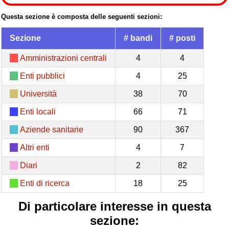
Questa sezione è composta delle seguenti sezioni:
Sezione
# bandi
# posti
Amministrazioni centrali
4
4
Enti pubblici
4
25
Università
38
70
Enti locali
66
71
Aziende sanitarie
90
367
Altri enti
4
7
Diari
2
82
Enti di ricerca
18
25
Di particolare interesse in questa
sezione: