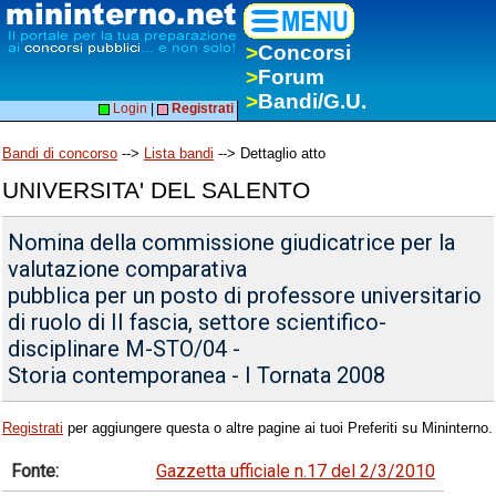
>
Concorsi
>
Forum
>
Bandi/G.U.
Login
|
Registrati
Bandi di concorso
-->
Lista bandi
--> Dettaglio atto
UNIVERSITA' DEL SALENTO
Nomina della commissione giudicatrice per la
valutazione comparativa
pubblica per un posto di professore universitario
di ruolo di II fascia, settore scientifico-
disciplinare M-STO/04 -
Storia contemporanea - I Tornata 2008
Registrati
per aggiungere questa o altre pagine ai tuoi Preferiti su Mininterno.
Fonte:
Gazzetta ufficiale n.17 del 2/3/2010