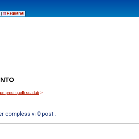
|
Registrati
ENTO
 compresi quelli scaduti
>
per complessivi
0
posti.