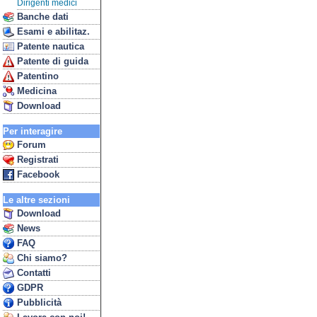
Dirigenti medici
Banche dati
Esami e abilitaz.
Patente nautica
Patente di guida
Patentino
Medicina
Download
Per interagire
Forum
Registrati
Facebook
Le altre sezioni
Download
News
FAQ
Chi siamo?
Contatti
GDPR
Pubblicità