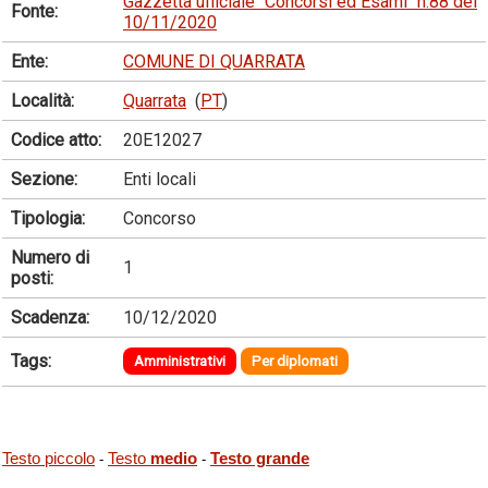
Gazzetta ufficiale "Concorsi ed Esami" n.88 del
Fonte:
10/11/2020
Ente:
COMUNE DI QUARRATA
Località:
Quarrata
(
PT
)
Codice atto:
20E12027
Sezione:
Enti locali
Tipologia:
Concorso
Numero di
1
posti:
Scadenza:
10/12/2020
Tags:
Amministrativi
Per diplomati
Testo piccolo
Testo
medio
Testo grande
-
-