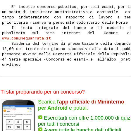
    E' indetto concorso pubblico, per soli esami, per l
un posto di istruttore amministrativo e  contabile,  ca
tempo  indeterminato  con  rapporto  di  lavoro  a  te
prioritaria riserva a personale volontario delle Forze 
    Il  testo  integrale  del  bando  e  il  modello  
pubblicato   sul   sito   internet   del    Comune    d
www.comunequarrata.it
    Scadenza del termine di presentazione della domand
12,00 del trentesimo giorno successivo alla data di pub
presente avviso nella Gazzetta Ufficiale della Repubbli
4ª Serie speciale «Concorsi ed esami» e  all'albo  pret
on-line. 
Ti stai preparando per un concorso?
Scarica l'
app ufficiale di Mininterno
per Android
e potrai:
Esercitarti con oltre 1.000.000 di quiz
per tutti i concorsi
Avere tutte le banche dati ufficiali