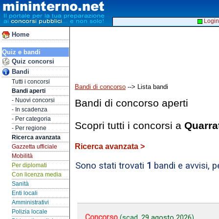
Login
Home
Quiz e bandi
Quiz concorsi
Bandi
Tutti i concorsi
Bandi di concorso
--> Lista bandi
Bandi aperti
- Nuovi concorsi
Bandi di concorso aperti
- In scadenza
- Per categoria
Scopri tutti i concorsi a
Quarra
- Per regione
Ricerca avanzata
Ricerca avanzata >
Gazzetta ufficiale
Mobilità
Sono stati trovati
1
bandi e avvisi, 
Per diplomati
Con licenza media
Sanità
Enti locali
Amministrativi
Polizia locale
Concorso
(scad.
29 agosto 2026
)