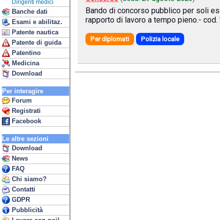
Dirigenti medici
Bando di concorso pubblico per soli esam
Banche dati
rapporto di lavoro a tempo pieno.- cod
Esami e abilitaz.
Patente nautica
Per diplomati
Polizia locale
Patente di guida
Patentino
Medicina
Download
Per interagire
Forum
Registrati
Facebook
Le altre sezioni
Download
News
FAQ
Chi siamo?
Contatti
GDPR
Pubblicità